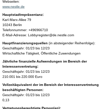
t
Webseiten:
a
www.nestle.de
t
k
Hauptstadtrepräsentanz:
t
A
Karl-Marx-Allee
79
i
d
10243
Berlin
n
r
K
Telefonnummer: +496966710
f
e
o
E-Mail-Adresse: Lobbyregister@de.nestle.com
o
s
n
r
Hauptfinanzierungsquellen
(in absteigender Reihenfolge):
s
t
m
Geschäftsjahr: 01/23 bis 12/23
e
a
a
Wirtschaftliche Tätigkeit, Öffentliche Zuwendungen
k
t
t
Jährliche finanzielle Aufwendungen im Bereich der
i
i
Interessenvertretung:
o
n
Geschäftsjahr: 01/23 bis 12/23
n
f
210.001 bis 220.000 Euro
e
o
n
Vollzeitäquivalent der im Bereich der Interessenvertretung
r
:
beschäftigten Personen:
m
Geschäftsjahr: 01/23 bis 12/23
a
0,13
t
i
Vertretungsberechtigte Person(en):