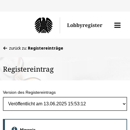
Direk
zum
Men
Lobbyregister
Inhal
öffne
Sie
zurück zu:
Registereinträge
befinden
sich
Registereintrag
hier:
Version des Registereintrags
Hinweis