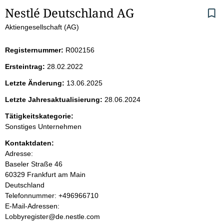
S
Nestlé Deutschland AG
Aktiengesellschaft (AG)
e
i
Registernummer:
R002156
Ersteintrag:
28.02.2022
t
Letzte Änderung:
13.06.2025
e
Letzte Jahresaktualisierung:
28.06.2024
n
Tätigkeitskategorie:
Sonstiges Unternehmen
i
Kontaktdaten:
Adresse:
n
Baseler Straße
46
60329
Frankfurt am Main
h
Deutschland
K
Telefonnummer: +496966710
a
o
E-Mail-Adressen:
n
Lobbyregister@de.nestle.com
l