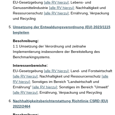
EU-Gesetzgebung
[alle RV hierzu]
;
Lebens- und
Genussmittelindustrie
[alle RV hierzu]
;
Nachhaltigkeit und
Ressourcenschutz
[alle RV hierzu]
;
Ernährung, Verpackung
und Recycling
Umsetzung der Entwaldungsverordnung (EU) 2023/1115
begleiten
Beschreibung:
1:1 Umsetzung der Verordnung und zeitnahe 
Implementierung insbesondere der Bereitstellung des 
Benchmarkingsystems. 
Interessenbereiche:
EU-Gesetzgebung
[alle RV hierzu]
;
Land- und Forstwirtschaft
[alle RV hierzu]
;
Nachhaltigkeit und Ressourcenschutz
[alle
RV hierzu]
;
Sonstiges im Bereich "Landwirtschaft und
Ernährung"
[alle RV hierzu]
;
Sonstiges im Bereich "Umwelt"
[alle RV hierzu]
;
Ernährung, Verpackung und Recycling
Nachhaltigkeitsberichterstattung Richtlinie CSRD (EU)
2022/2464
Beschreibung: