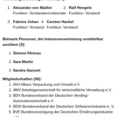
o
Alexander von Maillot 
Ralf Hengels 
n
Funktion: Vorstandsvorsitzender
Funktion: Vorstand
e
n
Fabrice Johan 
Carsten Hackel 
:
Funktion: Vorstand
Funktion: Vorstand
Betraute Personen, die Interessenvertretung unmittelbar
ausüben (3):
Simone Kleinau 
Sara Martin 
Sandra Sannert 
Mitgliedschaften (50):
AVU Allianz Verpackung und Umwelt e.V.
AWV Arbeitsgemeinschaft für wirtschaftliche Verwaltung e.V.
BDV Bundesverband der Deutschen Vending-
Automatenwirtschaft e.V.
BDSI Bundesverband der Deutschen Süßwarenindustrie e. V.
BVE Bundesvereinigung der Deutschen Ernährungsindustrie