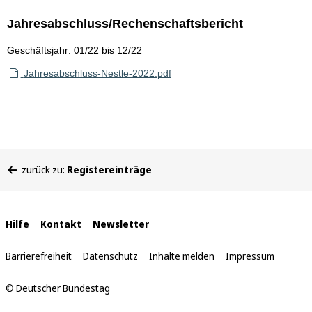
Jahresabschluss/Rechenschaftsbericht
Geschäftsjahr: 01/22 bis 12/22
Jahresabschluss-Nestle-2022.pdf
Sie
zurück zu:
Registereinträge
befinden
sich
hier:
Interne
Hilfe
Kontakt
Newsletter
Links
Barrierefreiheit
Datenschutz
Inhalte melden
Impressum
© Deutscher Bundestag