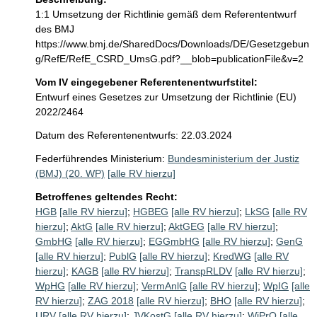
1:1 Umsetzung der Richtlinie gemäß dem Referententwurf 
des BMJ 
https://www.bmj.de/SharedDocs/Downloads/DE/Gesetzgebun
g/RefE/RefE_CSRD_UmsG.pdf?__blob=publicationFile&v=2
Vom IV eingegebener Referentenentwurfstitel:
Entwurf eines Gesetzes zur Umsetzung der Richtlinie (EU)
2022/2464
Datum des Referentenentwurfs: 22.03.2024
Federführendes Ministerium:
Bundesministerium der Justiz
(BMJ) (20. WP)
[alle RV hierzu]
Betroffenes geltendes Recht:
HGB
[alle RV hierzu]
;
HGBEG
[alle RV hierzu]
;
LkSG
[alle RV
hierzu]
;
AktG
[alle RV hierzu]
;
AktGEG
[alle RV hierzu]
;
GmbHG
[alle RV hierzu]
;
EGGmbHG
[alle RV hierzu]
;
GenG
[alle RV hierzu]
;
PublG
[alle RV hierzu]
;
KredWG
[alle RV
hierzu]
;
KAGB
[alle RV hierzu]
;
TranspRLDV
[alle RV hierzu]
;
WpHG
[alle RV hierzu]
;
VermAnlG
[alle RV hierzu]
;
WpIG
[alle
RV hierzu]
;
ZAG 2018
[alle RV hierzu]
;
BHO
[alle RV hierzu]
;
URV
[alle RV hierzu]
;
JVKostG
[alle RV hierzu]
;
WiPrO
[alle