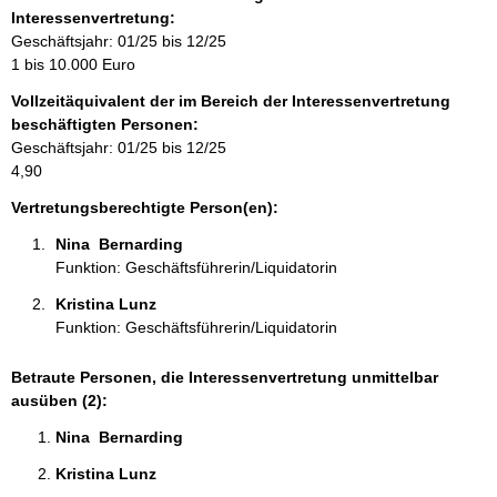
r
Interessenvertretung:
m
Geschäftsjahr: 01/25 bis 12/25
a
1 bis 10.000 Euro
t
Vollzeitäquivalent der im Bereich der Interessenvertretung
i
beschäftigten Personen:
o
Geschäftsjahr: 01/25 bis 12/25
n
4,90
e
n
Vertretungsberechtigte Person(en):
:
Nina  Bernarding 
Funktion: Geschäftsführerin/Liquidatorin
Kristina Lunz 
Funktion: Geschäftsführerin/Liquidatorin
Betraute Personen, die Interessenvertretung unmittelbar
ausüben (2):
Nina  Bernarding 
Kristina Lunz 