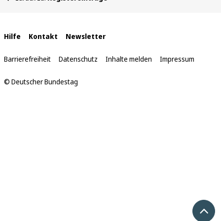
befinden
sich
hier:
Interne
Hilfe
Kontakt
Newsletter
Links
Barrierefreiheit
Datenschutz
Inhalte melden
Impressum
© Deutscher Bundestag
Nach