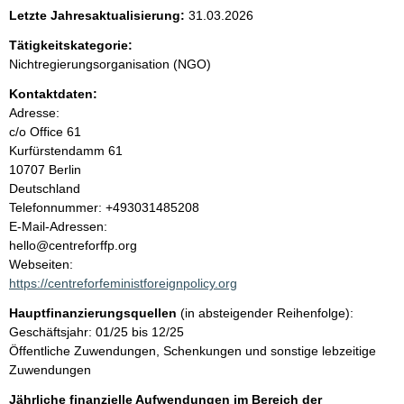
e
Letzte Jahresaktualisierung:
31.03.2026
n
Tätigkeitskategorie:
Nichtregierungsorganisation (NGO)
i
Kontaktdaten:
Adresse:
n
c/o Office 61
Kurfürstendamm
61
h
10707
Berlin
Deutschland
a
K
Telefonnummer: +493031485208
o
E-Mail-Adressen:
l
n
hello@centreforffp.org
t
Webseiten:
t
a
https://centreforfeministforeignpolicy.org
k
Hauptfinanzierungsquellen
(in absteigender Reihenfolge):
t
Geschäftsjahr: 01/25 bis 12/25
i
Öffentliche Zuwendungen, Schenkungen und sonstige lebzeitige
n
Zuwendungen
f
o
Jährliche finanzielle Aufwendungen im Bereich der