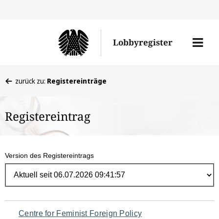
Direk
zum
Men
Lobbyregister
Inhal
öffne
Sie
zurück zu:
Registereinträge
befinden
sich
Registereintrag
hier:
Version des Registereintrags
Navigation
Centre for Feminist Foreign Policy