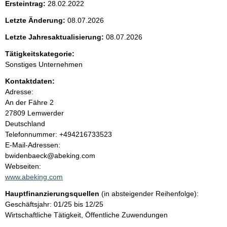
Ersteintrag:
28.02.2022
e
Letzte Änderung:
08.07.2026
n
Letzte Jahresaktualisierung:
08.07.2026
i
Tätigkeitskategorie:
Sonstiges Unternehmen
n
Kontaktdaten:
Adresse:
h
An der Fähre
2
27809
Lemwerder
a
Deutschland
K
Telefonnummer: +494216733523
l
o
E-Mail-Adressen:
n
bwidenbaeck@abeking.com
t
t
Webseiten:
a
www.abeking.com
k
Hauptfinanzierungsquellen
(in absteigender Reihenfolge):
t
Geschäftsjahr: 01/25 bis 12/25
i
Wirtschaftliche Tätigkeit, Öffentliche Zuwendungen
n