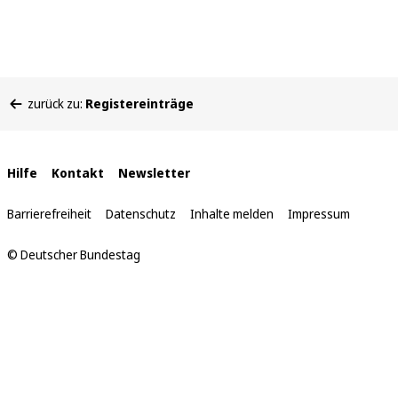
Sie
zurück zu:
Registereinträge
befinden
sich
hier:
Interne
Hilfe
Kontakt
Newsletter
Links
Barrierefreiheit
Datenschutz
Inhalte melden
Impressum
© Deutscher Bundestag