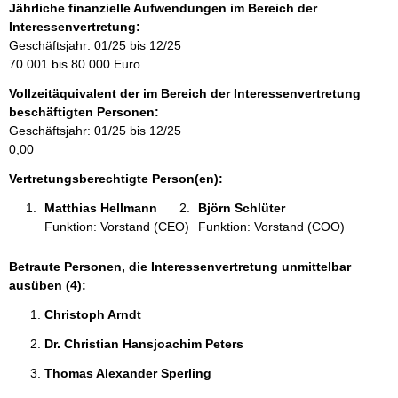
f
Jährliche finanzielle Aufwendungen im Bereich der
o
Interessenvertretung:
r
Geschäftsjahr: 01/25 bis 12/25
m
70.001 bis 80.000 Euro
a
Vollzeitäquivalent der im Bereich der Interessenvertretung
t
beschäftigten Personen:
i
Geschäftsjahr: 01/25 bis 12/25
o
0,00
n
e
Vertretungsberechtigte Person(en):
n
Matthias Hellmann 
Björn Schlüter 
:
Funktion: Vorstand (CEO)
Funktion: Vorstand (COO)
Betraute Personen, die Interessenvertretung unmittelbar
ausüben (4):
Christoph Arndt 
Dr. Christian Hansjoachim Peters 
Thomas Alexander Sperling 