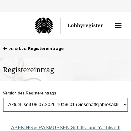
Direk
zum
Men
Lobbyregister
Inhal
öffne
Sie
zurück zu:
Registereinträge
befinden
sich
Registereintrag
hier:
Version des Registereintrags
Navigation
ABEKING & RASMUSSEN Schiffs- und Yachtwerft