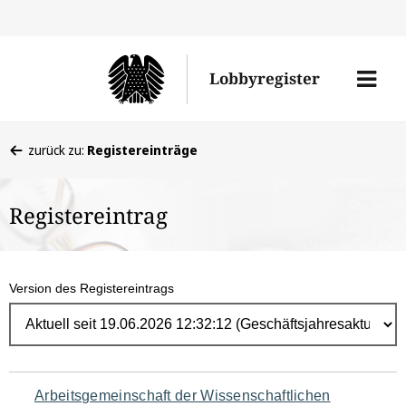
Direk
zum
Men
Lobbyregister
Inhal
öffne
Sie
zurück zu:
Registereinträge
befinden
sich
Registereintrag
hier:
Version des Registereintrags
Navigation
Arbeitsgemeinschaft der Wissenschaftlichen