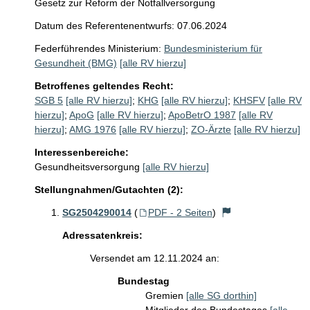
Gesetz zur Reform der Notfallversorgung
Datum des Referentenentwurfs: 07.06.2024
Federführendes Ministerium:
Bundesministerium für
Gesundheit (BMG)
[alle RV hierzu]
Betroffenes geltendes Recht:
SGB 5
[alle RV hierzu]
;
KHG
[alle RV hierzu]
;
KHSFV
[alle RV
hierzu]
;
ApoG
[alle RV hierzu]
;
ApoBetrO 1987
[alle RV
hierzu]
;
AMG 1976
[alle RV hierzu]
;
ZO-Ärzte
[alle RV hierzu]
Interessenbereiche:
Gesundheitsversorgung
[alle RV hierzu]
Stellungnahmen/Gutachten (2):
SG2504290014
(
PDF - 2 Seiten
)
Adressatenkreis:
Versendet am 12.11.2024 an:
Bundestag
Gremien
[alle SG dorthin]