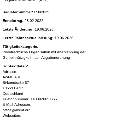
Eingetragener Verein (e. V.)
e
Registernummer:
R002039
n
Ersteintrag:
28.02.2022
i
Letzte Änderung:
19.06.2026
Letzte Jahresaktualisierung:
19.06.2026
n
Tätigkeitskategorie:
h
Privatrechtliche Organisation mit Anerkennung der
Gemeinnützigkeit nach Abgabenordnung
a
Kontaktdaten:
l
Adresse:
AWMF e.V.
t
Birkenstraße
67
10559
Berlin
Deutschland
K
Telefonnummer: +493020097777
o
E-Mail-Adressen:
n
office@awmf.org
t
Webseiten: