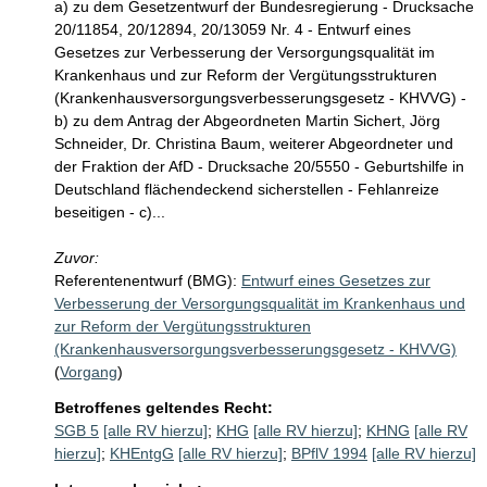
a) zu dem Gesetzentwurf der Bundesregierung - Drucksache
20/11854, 20/12894, 20/13059 Nr. 4 - Entwurf eines
Gesetzes zur Verbesserung der Versorgungsqualität im
Krankenhaus und zur Reform der Vergütungsstrukturen
(Krankenhausversorgungsverbesserungsgesetz - KHVVG) -
b) zu dem Antrag der Abgeordneten Martin Sichert, Jörg
Schneider, Dr. Christina Baum, weiterer Abgeordneter und
der Fraktion der AfD - Drucksache 20/5550 - Geburtshilfe in
Deutschland flächendeckend sicherstellen - Fehlanreize
beseitigen - c)...
Zuvor:
Referentenentwurf (BMG):
Entwurf eines Gesetzes zur
Verbesserung der Versorgungsqualität im Krankenhaus und
zur Reform der Vergütungsstrukturen
(Krankenhausversorgungsverbesserungsgesetz - KHVVG)
(
Vorgang
)
Betroffenes geltendes Recht:
SGB 5
[alle RV hierzu]
;
KHG
[alle RV hierzu]
;
KHNG
[alle RV
hierzu]
;
KHEntgG
[alle RV hierzu]
;
BPflV 1994
[alle RV hierzu]