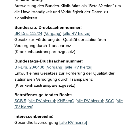
Ausweisung des Bundes-Klinik-Atlas als "Beta-Version" um 
die Unvollständigkeit und Vorläufigkeit der Daten zu 
signalisieren.
Bundesrats-Drucksachennummer:
BR-Drs. 113/24
(
Vorgang
)
[alle RV hierzu]
Gesetz zur Förderung der Qualität der stationären
Versorgung durch Transparenz
(Krankenhaustransparenzgesetz)
Bundestags-Drucksachennummer:
BT-Drs. 20/8408
(
Vorgang
)
[alle RV hierzu]
Entwurf eines Gesetzes zur Förderung der Qualität der
stationären Versorgung durch Transparenz
(Krankenhaustransparenzgesetz)
Betroffenes geltendes Recht:
SGB 5
[alle RV hierzu]
;
KHEntgG
[alle RV hierzu]
;
SGG
[alle
RV hierzu]
Interessenbereiche:
Gesundheitsversorgung
[alle RV hierzu]