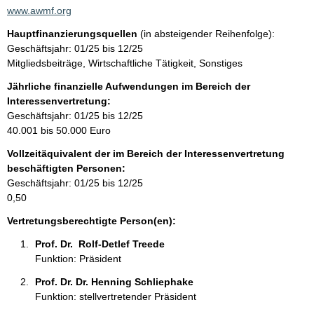
a
www.awmf.org
k
Hauptfinanzierungsquellen
(in absteigender Reihenfolge):
t
Geschäftsjahr: 01/25 bis 12/25
i
Mitgliedsbeiträge, Wirtschaftliche Tätigkeit, Sonstiges
n
f
Jährliche finanzielle Aufwendungen im Bereich der
o
Interessenvertretung:
r
Geschäftsjahr: 01/25 bis 12/25
m
40.001 bis 50.000 Euro
a
Vollzeitäquivalent der im Bereich der Interessenvertretung
t
beschäftigten Personen:
i
Geschäftsjahr: 01/25 bis 12/25
o
0,50
n
e
Vertretungsberechtigte Person(en):
n
Prof. Dr.  Rolf-Detlef Treede 
:
Funktion: Präsident
Prof. Dr. Dr. Henning Schliephake 
Funktion: stellvertretender Präsident