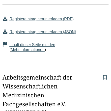
Registereintrag herunterladen (PDF)
Registereintrag herunterladen (JSON)
Inhalt dieser Seite melden
(
Mehr Informationen
)
S
Arbeitsgemeinschaft der 
Wissenschaftlichen 
e
Medizinischen 
i
Fachgesellschaften e.V.
t