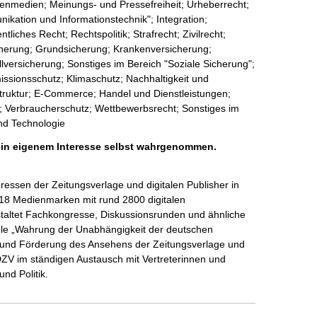
enmedien; Meinungs- und Pressefreiheit; Urheberrecht;
kation und Informationstechnik"; Integration;
liches Recht; Rechtspolitik; Strafrecht; Zivilrecht;
icherung; Grundsicherung; Krankenversicherung;
lversicherung; Sonstiges im Bereich "Soziale Sicherung";
sionsschutz; Klimaschutz; Nachhaltigkeit und
truktur; E-Commerce; Handel und Dienstleistungen;
en; Verbraucherschutz; Wettbewerbsrecht; Sonstiges im
nd Technologie
h in eigenem Interesse selbst wahrgenommen.
eressen der Zeitungsverlage und digitalen Publisher in 
8 Medienmarken mit rund 2800 digitalen 
nstaltet Fachkongresse, Diskussionsrunden und ähnliche 
le „Wahrung der Unabhängigkeit der deutschen 
g und Förderung des Ansehens der Zeitungsverlage und 
 BDZV im ständigen Austausch mit Vertreterinnen und 
nd Politik.