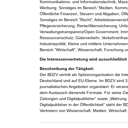
Kommunikations- und Informationstechnik; Mass
Werbung; Sonstiges im Bereich "Medien, Kommuni
Öffentliche Finanzen, Steuern und Abgaben; Öffent
Sonstiges im Bereich "Recht"; Arbeitslosenvers
Pflegeversicherung; Rente/Alterssicherung; Unfal
Verwaltungstransparenz/Open Government; Immis
Ressourcenschutz; Güterverkehr; Verkehrsinfras
Industriepolitik; Kleine und mittlere Unternehm
Bereich "Wirtschaft"; Wissenschaft, Forschung u
Die Interessenvertretung wird ausschließlic
Beschreibung der Tätigkeit:
Der BDZV vertritt als Spitzenorganisation die Int
Deutschland und auf EU-Ebene. Im BDZV sind 31
journalistischen Angeboten organisiert. Er vera
dem Austausch dienende Formate. Für seine Zie
Zeitungen und Digitalpublisher“ sowie „Wahrun
Digitalpublisher in der Öffentlichkeit“ steht der
Vertretern von Wissenschaft, Medien, Wirtschaft u