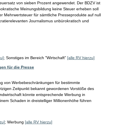
teuersatz von sieben Prozent angewendet. Der BDZV ist 
mokratische Meinungsbildung keine Steuer erheben soll 
er Mehrwertsteuer für sämtliche Presseprodukte auf null 
kratierelevanten Journalismus unbürokratisch und 
zu]
;
Sonstiges im Bereich "Wirtschaft"
[alle RV hierzu]
en für die Presse
ung von Werbebeschränkungen für bestimmte 
jetzigen Zeitpunkt bekannt gewordenen Vorstöße des 
ndwirtschaft könnte entsprechende Werbung in 
inem Schaden in dreistelliger Millionenhöhe führen 
zu]
;
Werbung
[alle RV hierzu]