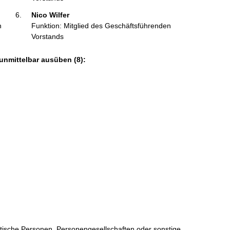
Nico Wilfer 
n
Funktion: Mitglied des Geschäftsführenden
Vorstands
unmittelbar ausüben (8):
istische Personen, Personengesellschaften oder sonstige