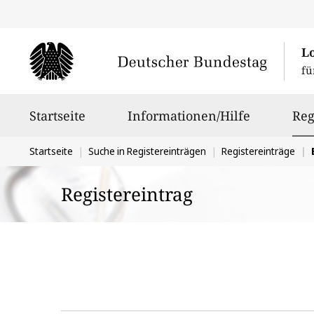
L
fü
Hauptnavigation
Startseite
Informationen/Hilfe
Reg
Sie
Startseite
Suche in Registereinträgen
Registereinträge
befinden
Registereintrag
sich
hier: