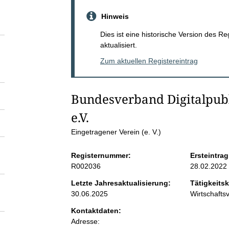
S
Hinweis
e
Dies ist eine historische Version des R
aktualisiert.
i
Zum aktuellen Registereintrag
t
Bundesverband Digitalpubl
e
e.V.
n
Eingetragener Verein (e. V.)
Registernummer:
Ersteintrag
i
R002036
28.02.2022
n
Letzte Jahresaktualisierung:
Tätigkeitsk
30.06.2025
Wirtschaft
h
Kontaktdaten:
Adresse: