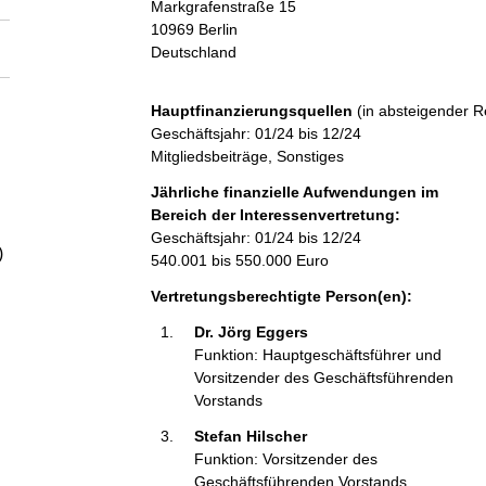
Markgrafenstraße
15
a
10969
Berlin
Deutschland
l
Hauptfinanzierungsquellen
(in absteigender R
t
Geschäftsjahr: 01/24 bis 12/24
Mitgliedsbeiträge, Sonstiges
Jährliche finanzielle Aufwendungen im
Bereich der Interessenvertretung:
Geschäftsjahr: 01/24 bis 12/24
)
540.001 bis 550.000 Euro
Vertretungsberechtigte Person(en):
Dr. Jörg Eggers 
Funktion: Hauptgeschäftsführer und
Vorsitzender des Geschäftsführenden
Vorstands
Stefan Hilscher 
Funktion: Vorsitzender des
Geschäftsführenden Vorstands