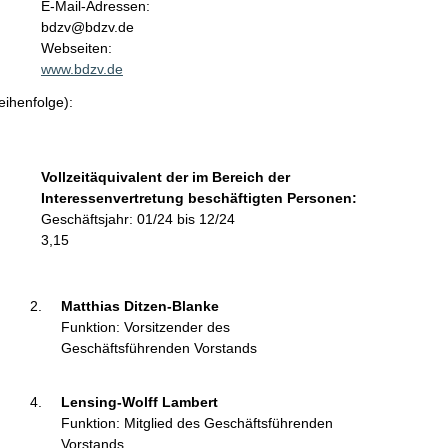
o
E-Mail-Adressen:
n
bdzv@bdzv.de
t
Webseiten:
a
www.bdzv.de
k
eihenfolge):
t
i
n
f
Vollzeitäquivalent der im Bereich der
o
Interessenvertretung beschäftigten Personen:
r
Geschäftsjahr: 01/24 bis 12/24
m
3,15
a
t
i
Matthias Ditzen-Blanke 
o
Funktion: Vorsitzender des
n
Geschäftsführenden Vorstands
e
n
Lensing-Wolff Lambert 
:
Funktion: Mitglied des Geschäftsführenden
Vorstands