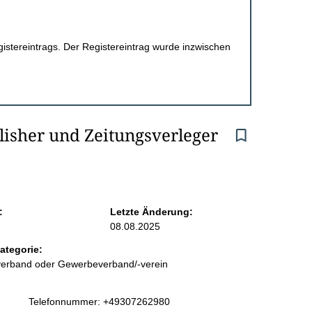
egistereintrags. Der Registereintrag wurde inzwischen
isher und Zeitungsverleger 
:
Letzte Änderung:
08.08.2025
ategorie:
sverband oder Gewerbeverband/-verein
K
Telefonnummer: +49307262980