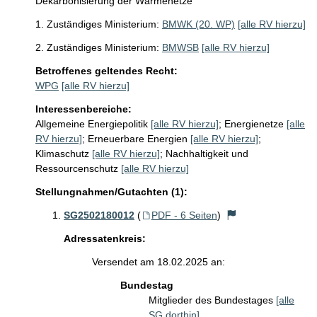
Dekarbonisierung der Wärmenetze
1. Zuständiges Ministerium:
BMWK (20. WP)
[alle RV hierzu]
2. Zuständiges Ministerium:
BMWSB
[alle RV hierzu]
Betroffenes geltendes Recht:
WPG
[alle RV hierzu]
Interessenbereiche:
Allgemeine Energiepolitik
[alle RV hierzu]
;
Energienetze
[alle
RV hierzu]
;
Erneuerbare Energien
[alle RV hierzu]
;
Klimaschutz
[alle RV hierzu]
;
Nachhaltigkeit und
Ressourcenschutz
[alle RV hierzu]
Stellungnahmen/Gutachten (1):
SG2502180012
(
PDF - 6 Seiten
)
Adressatenkreis:
Versendet am 18.02.2025 an:
Bundestag
Mitglieder des Bundestages
[alle
SG dorthin]