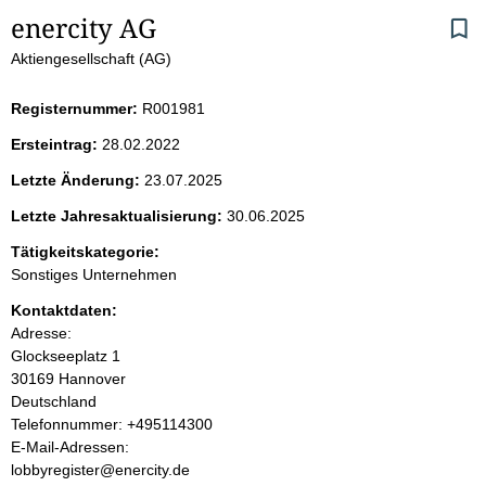
S
enercity AG
Aktiengesellschaft (AG)
e
i
Registernummer:
R001981
Ersteintrag:
28.02.2022
t
Letzte Änderung:
23.07.2025
e
Letzte Jahresaktualisierung:
30.06.2025
n
Tätigkeitskategorie:
Sonstiges Unternehmen
i
Kontaktdaten:
Adresse:
n
Glockseeplatz
1
30169
Hannover
h
Deutschland
K
Telefonnummer: +495114300
a
o
E-Mail-Adressen:
n
lobbyregister@enercity.de
l