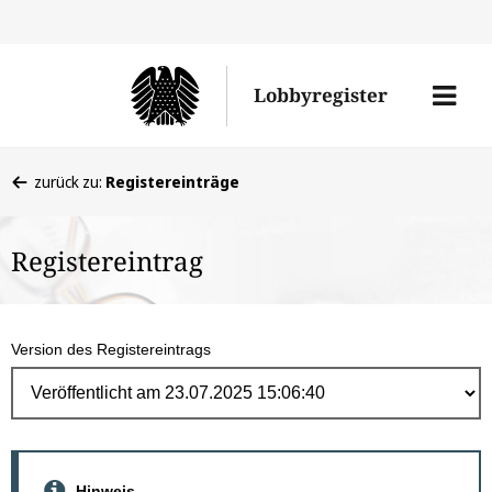
Direk
zum
Men
Lobbyregister
Inhal
öffne
Sie
zurück zu:
Registereinträge
befinden
sich
Registereintrag
hier:
Version des Registereintrags
Hinweis