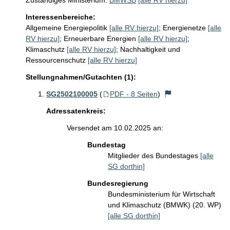
Zuständiges Ministerium:
BMWSB
[alle RV hierzu]
Interessenbereiche:
Allgemeine Energiepolitik
[alle RV hierzu]
;
Energienetze
[alle
RV hierzu]
;
Erneuerbare Energien
[alle RV hierzu]
;
Klimaschutz
[alle RV hierzu]
;
Nachhaltigkeit und
Ressourcenschutz
[alle RV hierzu]
Stellungnahmen/Gutachten (1):
SG2502100005
(
PDF - 8 Seiten
)
Adressatenkreis:
Versendet am 10.02.2025 an:
Bundestag
Mitglieder des Bundestages
[alle
SG dorthin]
Bundesregierung
Bundesministerium für Wirtschaft
und Klimaschutz (BMWK) (20. WP)
[alle SG dorthin]