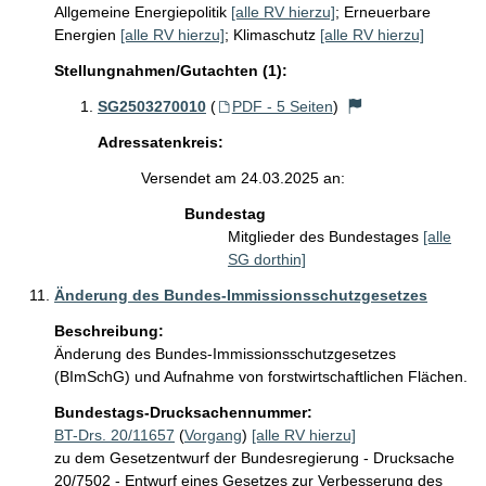
Allgemeine Energiepolitik
[alle RV hierzu]
;
Erneuerbare
Energien
[alle RV hierzu]
;
Klimaschutz
[alle RV hierzu]
Stellungnahmen/Gutachten (1):
SG2503270010
(
PDF - 5 Seiten
)
Adressatenkreis:
Versendet am 24.03.2025 an:
Bundestag
Mitglieder des Bundestages
[alle
SG dorthin]
Änderung des Bundes-Immissionsschutzgesetzes
Beschreibung:
Änderung des Bundes-Immissionsschutzgesetzes 
(BImSchG) und Aufnahme von forstwirtschaftlichen Flächen. 
Bundestags-Drucksachennummer:
BT-Drs. 20/11657
(
Vorgang
)
[alle RV hierzu]
zu dem Gesetzentwurf der Bundesregierung - Drucksache
20/7502 - Entwurf eines Gesetzes zur Verbesserung des