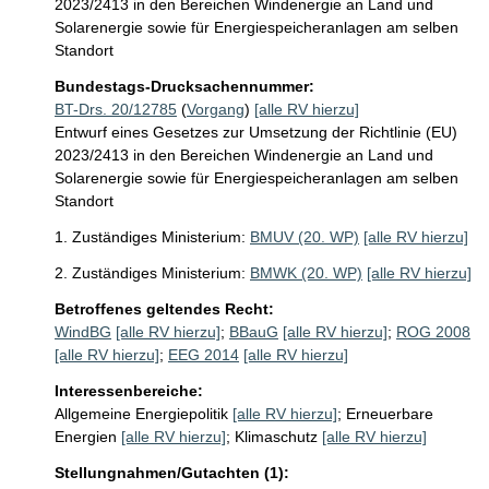
2023/2413 in den Bereichen Windenergie an Land und 
Solarenergie sowie für Energiespeicheranlagen am selben 
Standort
Bundestags-Drucksachennummer:
BT-Drs. 20/12785
(
Vorgang
)
[alle RV hierzu]
Entwurf eines Gesetzes zur Umsetzung der Richtlinie (EU)
2023/2413 in den Bereichen Windenergie an Land und
Solarenergie sowie für Energiespeicheranlagen am selben
Standort
1. Zuständiges Ministerium:
BMUV (20. WP)
[alle RV hierzu]
2. Zuständiges Ministerium:
BMWK (20. WP)
[alle RV hierzu]
Betroffenes geltendes Recht:
WindBG
[alle RV hierzu]
;
BBauG
[alle RV hierzu]
;
ROG 2008
[alle RV hierzu]
;
EEG 2014
[alle RV hierzu]
Interessenbereiche:
Allgemeine Energiepolitik
[alle RV hierzu]
;
Erneuerbare
Energien
[alle RV hierzu]
;
Klimaschutz
[alle RV hierzu]
Stellungnahmen/Gutachten (1):