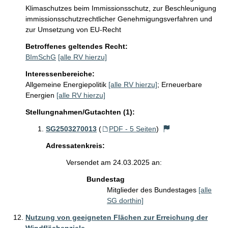
Klimaschutzes beim Immissionsschutz, zur Beschleunigung
immissionsschutzrechtlicher Genehmigungsverfahren und
zur Umsetzung von EU-Recht
Betroffenes geltendes Recht:
BImSchG
[alle RV hierzu]
Interessenbereiche:
Allgemeine Energiepolitik
[alle RV hierzu]
;
Erneuerbare
Energien
[alle RV hierzu]
Stellungnahmen/Gutachten (1):
SG2503270013
(
PDF - 5 Seiten
)
Adressatenkreis:
Versendet am 24.03.2025 an:
Bundestag
Mitglieder des Bundestages
[alle
SG dorthin]
Nutzung von geeigneten Flächen zur Erreichung der