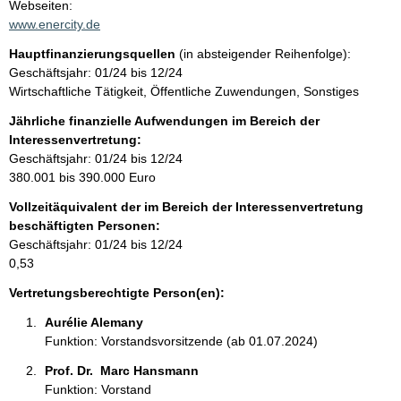
t
Webseiten:
a
www.enercity.de
t
k
Hauptfinanzierungsquellen
(in absteigender Reihenfolge):
t
Geschäftsjahr: 01/24 bis 12/24
i
Wirtschaftliche Tätigkeit, Öffentliche Zuwendungen, Sonstiges
n
f
Jährliche finanzielle Aufwendungen im Bereich der
o
Interessenvertretung:
r
Geschäftsjahr: 01/24 bis 12/24
m
380.001 bis 390.000 Euro
a
Vollzeitäquivalent der im Bereich der Interessenvertretung
t
beschäftigten Personen:
i
Geschäftsjahr: 01/24 bis 12/24
o
0,53
n
e
Vertretungsberechtigte Person(en):
n
Aurélie Alemany 
:
Funktion: Vorstandsvorsitzende (ab 01.07.2024)
Prof. Dr.  Marc Hansmann 
Funktion: Vorstand