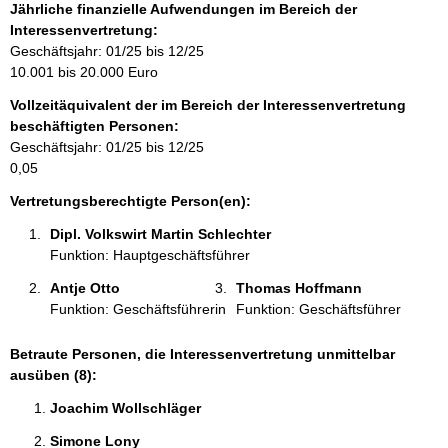
f
Jährliche finanzielle Aufwendungen im Bereich der
o
Interessenvertretung:
r
Geschäftsjahr: 01/25 bis 12/25
m
10.001 bis 20.000 Euro
a
Vollzeitäquivalent der im Bereich der Interessenvertretung
t
beschäftigten Personen:
i
Geschäftsjahr: 01/25 bis 12/25
o
0,05
n
e
Vertretungsberechtigte Person(en):
n
Dipl. Volkswirt Martin Schlechter 
:
Funktion: Hauptgeschäftsführer
Antje Otto 
Thomas Hoffmann 
Funktion: Geschäftsführerin
Funktion: Geschäftsführer
Betraute Personen, die Interessenvertretung unmittelbar
ausüben (8):
Joachim Wollschläger 
Simone Lony 