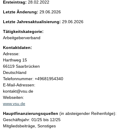
Ersteintrag:
28.02.2022
e
Letzte Änderung:
29.06.2026
n
Letzte Jahresaktualisierung:
29.06.2026
i
Tätigkeitskategorie:
Arbeitgeberverband
n
Kontaktdaten:
Adresse:
h
Harthweg
15
66119
Saarbrücken
a
Deutschland
K
Telefonnummer: +49681954340
l
o
E-Mail-Adressen:
n
kontakt@vsu.de
t
t
Webseiten:
a
www.vsu.de
k
Hauptfinanzierungsquellen
(in absteigender Reihenfolge):
t
Geschäftsjahr: 01/25 bis 12/25
i
Mitgliedsbeiträge, Sonstiges
n