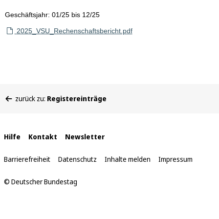
Geschäftsjahr: 01/25 bis 12/25
2025_VSU_Rechenschaftsbericht.pdf
Sie
zurück zu:
Registereinträge
befinden
sich
hier:
Interne
Hilfe
Kontakt
Newsletter
Links
Barrierefreiheit
Datenschutz
Inhalte melden
Impressum
© Deutscher Bundestag