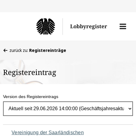
Direk
zum
Men
Lobbyregister
Inhal
öffne
Sie
zurück zu:
Registereinträge
befinden
sich
Registereintrag
hier:
Version des Registereintrags
Navigation
Vereinigung der Saarländischen