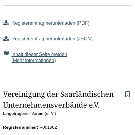
Registereintrag herunterladen (PDF)
Registereintrag herunterladen (JSON)
Inhalt dieser Seite melden
(
Mehr Informationen
)
S
Vereinigung der Saarländischen 
Unternehmensverbände e.V.
e
Eingetragener Verein (e. V.)
i
Registernummer:
R001902
t