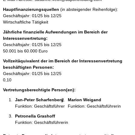
o
s
n
r
Hauptfinanzierungsquellen
(in absteigender Reihenfolge):
s
t
m
Geschäftsjahr: 01/25 bis 12/25
e
a
a
Wirtschaftliche Tätigkeit
k
t
t
Jährliche finanzielle Aufwendungen im Bereich der
i
i
Interessenvertretung:
o
n
Geschäftsjahr: 01/25 bis 12/25
n
f
50.001 bis 60.000 Euro
e
o
n
Vollzeitäquivalent der im Bereich der Interessenvertretung
r
:
beschäftigten Personen:
m
Geschäftsjahr: 01/25 bis 12/25
a
0,10
t
i
Vertretungsberechtigte Person(en):
o
Jan-Peter Scharfenberg 
Marion Weigand 
n
Funktion: Geschäftsführer
Funktion: Geschäftsführerin
e
n
Petronella Grashoff 
:
Funktion: Geschäftsführerin