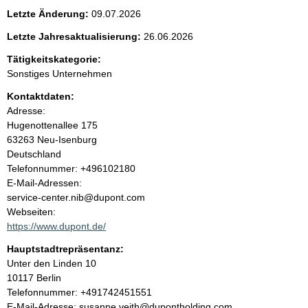
e
Letzte Änderung:
09.07.2026
n
Letzte Jahresaktualisierung:
26.06.2026
i
Tätigkeitskategorie:
Sonstiges Unternehmen
n
Kontaktdaten:
Adresse:
h
Hugenottenallee
175
63263
Neu-Isenburg
a
Deutschland
K
Telefonnummer: +496102180
l
o
E-Mail-Adressen:
n
service-center.nib@dupont.com
t
t
Webseiten:
a
https://www.dupont.de/
k
Hauptstadtrepräsentanz:
t
A
Unter den Linden
10
i
d
10117
Berlin
n
r
K
Telefonnummer: +491742451551
f
e
o
E-Mail-Adresse: susanne.veith@dupontholding.com