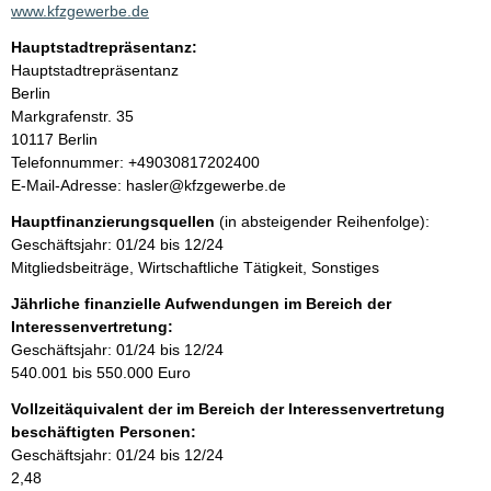
a
www.kfzgewerbe.de
k
Hauptstadtrepräsentanz:
t
A
Hauptstadtrepräsentanz
i
d
Berlin
n
r
Markgrafenstr.
35
f
e
10117
Berlin
o
s
K
Telefonnummer: +49030817202400
r
s
o
E-Mail-Adresse: hasler@kfzgewerbe.de
m
e
n
a
Hauptfinanzierungsquellen
(in absteigender Reihenfolge):
t
t
Geschäftsjahr: 01/24 bis 12/24
a
i
Mitgliedsbeiträge, Wirtschaftliche Tätigkeit, Sonstiges
k
o
t
Jährliche finanzielle Aufwendungen im Bereich der
n
i
Interessenvertretung:
e
n
Geschäftsjahr: 01/24 bis 12/24
n
f
540.001 bis 550.000 Euro
:
o
Vollzeitäquivalent der im Bereich der Interessenvertretung
r
beschäftigten Personen:
m
Geschäftsjahr: 01/24 bis 12/24
a
2,48
t