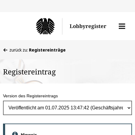
Direk
zum
Men
Lobbyregister
Inhal
öffne
Sie
zurück zu:
Registereinträge
befinden
sich
Registereintrag
hier:
Version des Registereintrags
Hinweis