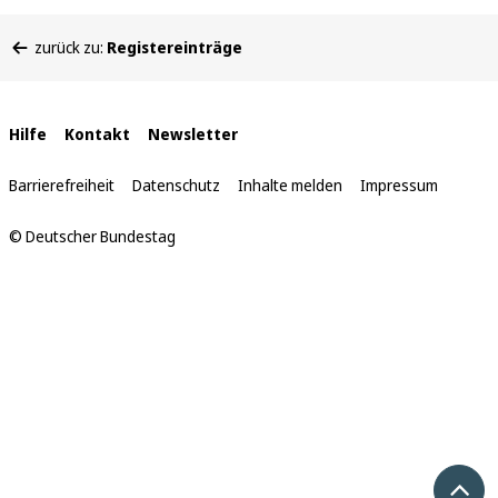
Sie
zurück zu:
Registereinträge
befinden
sich
hier:
Interne
Hilfe
Kontakt
Newsletter
Links
Barrierefreiheit
Datenschutz
Inhalte melden
Impressum
© Deutscher Bundestag
Nach