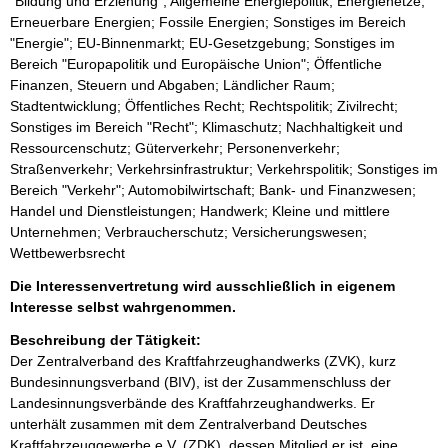
"Bildung und Erziehung"; Allgemeine Energiepolitik; Energienetze;
Erneuerbare Energien; Fossile Energien; Sonstiges im Bereich
"Energie"; EU-Binnenmarkt; EU-Gesetzgebung; Sonstiges im
Bereich "Europapolitik und Europäische Union"; Öffentliche
Finanzen, Steuern und Abgaben; Ländlicher Raum;
Stadtentwicklung; Öffentliches Recht; Rechtspolitik; Zivilrecht;
Sonstiges im Bereich "Recht"; Klimaschutz; Nachhaltigkeit und
Ressourcenschutz; Güterverkehr; Personenverkehr;
Straßenverkehr; Verkehrsinfrastruktur; Verkehrspolitik; Sonstiges im
Bereich "Verkehr"; Automobilwirtschaft; Bank- und Finanzwesen;
Handel und Dienstleistungen; Handwerk; Kleine und mittlere
Unternehmen; Verbraucherschutz; Versicherungswesen;
Wettbewerbsrecht
Die Interessenvertretung wird ausschließlich in eigenem
Interesse selbst wahrgenommen.
Beschreibung der Tätigkeit:
Der Zentralverband des Kraftfahrzeughandwerks (ZVK), kurz 
Bundesinnungsverband (BIV), ist der Zusammenschluss der 
Landesinnungsverbände des Kraftfahrzeughandwerks. Er 
unterhält zusammen mit dem Zentralverband Deutsches 
Kraftfahrzeuggewerbe e.V. (ZDK), dessen Mitglied er ist, eine 