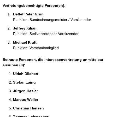
i
Vertretungsberechtigte Person(en):
o
Detlef Peter Grün 
n
Funktion: Bundesinnungsmeister / Vorsitzender
e
n
Jeffrey Kilian 
:
Funktion: Stellvertretender Vorsitzender
Michael Kraft 
Funktion: Vorstandsmitglied
Betraute Personen, die Interessenvertretung unmittelbar
ausüben (8):
Ulrich Dilchert 
Stefan Laing 
Jürgen Hasler 
Marcus Weller 
Christian Hansen 
Thomas Lehmacher 