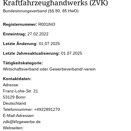
Kraftfahrzeughandwerks (ZVK)
e
Bundesinnungsverband (§§ 80, 85 HwO)
i
Registernummer:
R001843
t
Ersteintrag:
27.02.2022
e
Letzte Änderung:
01.07.2025
n
Letzte Jahresaktualisierung:
01.07.2025
i
Tätigkeitskategorie:
Wirtschaftsverband oder Gewerbeverband/-verein
n
Kontaktdaten:
Adresse:
h
Franz-Lohe-Str.
21
53129
Bonn
a
Deutschland
K
Telefonnummer: +4922891270
l
o
E-Mail-Adressen:
n
zdk@kfzgewerbe.de
t
t
Webseiten: