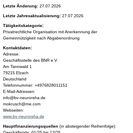
e
Letzte Änderung:
27.07.2026
n
Letzte Jahresaktualisierung:
27.07.2026
i
Tätigkeitskategorie:
Privatrechtliche Organisation mit Anerkennung der
n
Gemeinnützigkeit nach Abgabenordnung
Kontaktdaten:
h
Adresse:
Geschäftsstelle des BNR e.V.
a
Am Tannwald
1
79215
Elzach
l
Deutschland
K
Telefonnummer: +4976828011151
t
o
E-Mail-Adressen:
n
info@bv-neuroreha.de
t
mokrusch@me.com
a
Webseiten:
k
www.bv-neuroreha.de
t
Hauptfinanzierungsquellen
(in absteigender Reihenfolge):
i
Geschäftsjahr: 01/25 bis 12/25