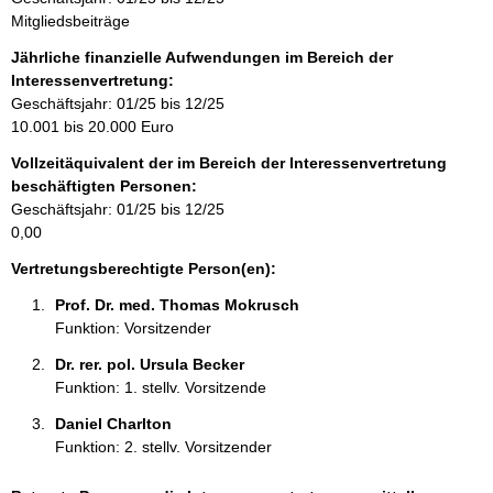
n
Mitgliedsbeiträge
f
o
Jährliche finanzielle Aufwendungen im Bereich der
r
Interessenvertretung:
m
Geschäftsjahr: 01/25 bis 12/25
a
10.001 bis 20.000 Euro
t
Vollzeitäquivalent der im Bereich der Interessenvertretung
i
beschäftigten Personen:
o
Geschäftsjahr: 01/25 bis 12/25
n
0,00
e
n
Vertretungsberechtigte Person(en):
:
Prof. Dr. med. Thomas Mokrusch 
Funktion: Vorsitzender
Dr. rer. pol. Ursula Becker 
Funktion: 1. stellv. Vorsitzende
Daniel Charlton 
Funktion: 2. stellv. Vorsitzender