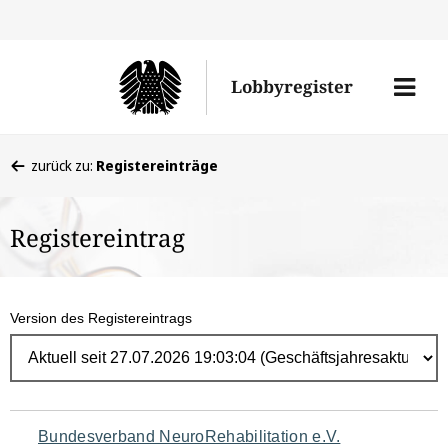
Direk
zum
Men
Lobbyregister
Inhal
öffne
Sie
zurück zu:
Registereinträge
befinden
sich
Registereintrag
hier:
Version des Registereintrags
Navigation
Bundesverband NeuroRehabilitation e.V.