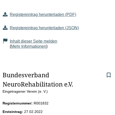
Registereintrag herunterladen (PDF)
Registereintrag herunterladen (JSON)
Inhalt dieser Seite melden
(
Mehr Informationen
)
S
Bundesverband 
NeuroRehabilitation e.V.
e
Eingetragener Verein (e. V.)
i
Registernummer:
R001832
t
Ersteintrag:
27.02.2022