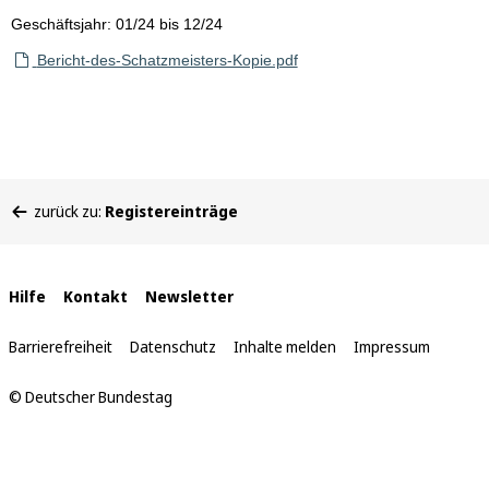
Geschäftsjahr: 01/24 bis 12/24
Bericht-des-Schatzmeisters-Kopie.pdf
Sie
zurück zu:
Registereinträge
befinden
sich
hier:
Interne
Hilfe
Kontakt
Newsletter
Links
Barrierefreiheit
Datenschutz
Inhalte melden
Impressum
© Deutscher Bundestag