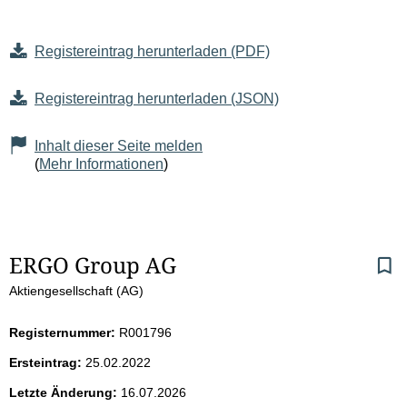
Registereintrag herunterladen (PDF)
Registereintrag herunterladen (JSON)
Inhalt dieser Seite melden
(
Mehr Informationen
)
S
ERGO Group AG
Aktiengesellschaft (AG)
e
i
Registernummer:
R001796
Ersteintrag:
25.02.2022
t
Letzte Änderung:
16.07.2026