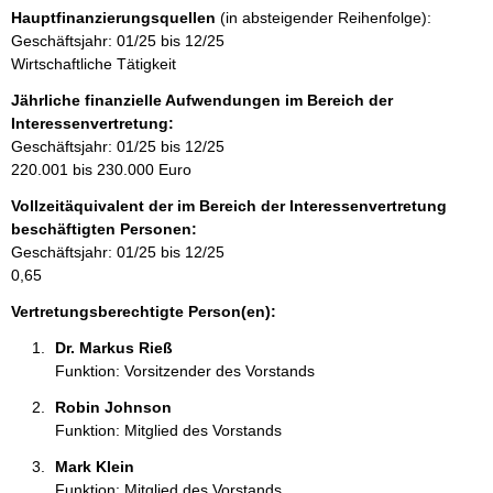
s
n
m
Hauptfinanzierungsquellen
(in absteigender Reihenfolge):
e
t
a
Geschäftsjahr: 01/25 bis 12/25
a
t
Wirtschaftliche Tätigkeit
k
i
t
Jährliche finanzielle Aufwendungen im Bereich der
o
i
Interessenvertretung:
n
n
Geschäftsjahr: 01/25 bis 12/25
e
f
220.001 bis 230.000 Euro
n
o
:
Vollzeitäquivalent der im Bereich der Interessenvertretung
r
beschäftigten Personen:
m
Geschäftsjahr: 01/25 bis 12/25
a
0,65
t
i
Vertretungsberechtigte Person(en):
o
Dr. Markus Rieß 
n
Funktion: Vorsitzender des Vorstands
e
n
Robin Johnson 
:
Funktion: Mitglied des Vorstands
Mark Klein 
Funktion: Mitglied des Vorstands