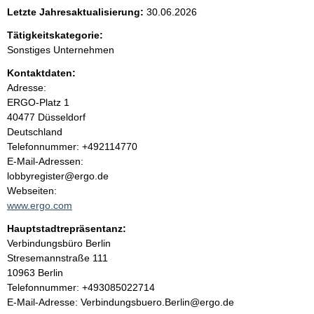
e
Letzte Jahresaktualisierung:
30.06.2026
n
Tätigkeitskategorie:
Sonstiges Unternehmen
i
Kontaktdaten:
Adresse:
n
ERGO-Platz
1
40477
Düsseldorf
h
Deutschland
K
Telefonnummer: +492114770
a
o
E-Mail-Adressen:
n
lobbyregister@ergo.de
l
t
Webseiten:
a
www.ergo.com
t
k
Hauptstadtrepräsentanz:
t
A
Verbindungsbüro Berlin
i
d
Stresemannstraße
111
n
r
10963
Berlin
f
e
K
Telefonnummer: +493085022714
o
s
o
E-Mail-Adresse: Verbindungsbuero.Berlin@ergo.de
r