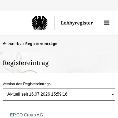
Direk
zum
Men
Lobbyregister
Inhal
öffne
Sie
zurück zu:
Registereinträge
befinden
sich
Registereintrag
hier:
Version des Registereintrags
Navigation
ERGO Group AG