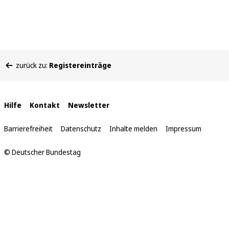
Sie
zurück zu:
Registereinträge
befinden
sich
hier:
Interne
Hilfe
Kontakt
Newsletter
Links
Barrierefreiheit
Datenschutz
Inhalte melden
Impressum
© Deutscher Bundestag