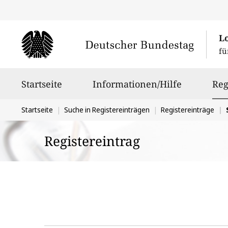
L
fü
Hauptnavigation
Startseite
Informationen/Hilfe
Reg
Sie
Startseite
Suche in Registereinträgen
Registereinträge
befinden
Registereintrag
sich
hier: