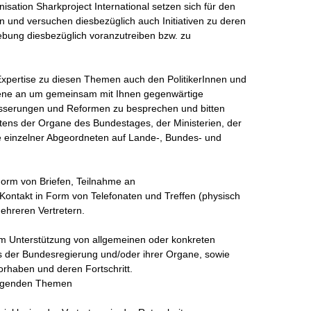
sation Sharkproject International setzen sich für den 
 und versuchen diesbezüglich auch Initiativen zu deren 
ung diesbezüglich voranzutreiben bzw. zu 
Expertise zu diesen Themen auch den PolitikerInnen und 
ene an um gemeinsam mit Ihnen gegenwärtige 
esserungen und Reformen zu besprechen und bitten 
ens der Organe des Bundestages, der Ministerien, der 
 einzelner Abgeordneten auf Lande-, Bundes- und 
rm von Briefen, Teilnahme an 
Kontakt in Form von Telefonaten und Treffen (physisch 
hreren Vertretern.

m Unterstützung von allgemeinen oder konkreten 
 der Bundesregierung und/oder ihrer Organe, sowie 
haben und deren Fortschritt.

olgenden Themen
