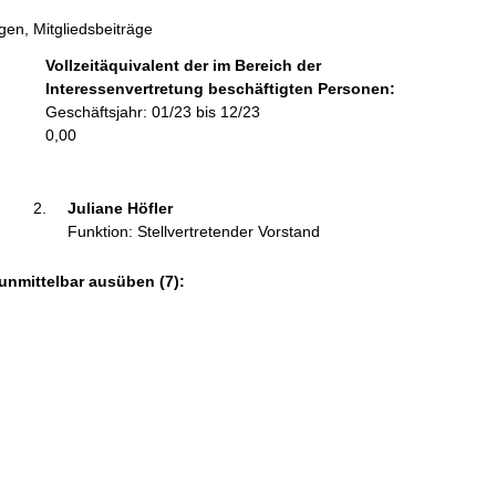
i
en, Mitgliedsbeiträge
n
f
Vollzeitäquivalent der im Bereich der
o
Interessenvertretung beschäftigten Personen:
r
Geschäftsjahr: 01/23 bis 12/23
m
0,00
a
t
i
Juliane Höfler 
o
Funktion: Stellvertretender Vorstand
n
e
unmittelbar ausüben (7):
n
: