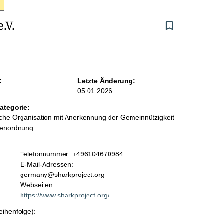
.V.
:
Letzte Änderung:
05.01.2026
ategorie:
liche Organisation mit Anerkennung der Gemeinnützigkeit
benordnung
K
Telefonnummer: +496104670984
o
E-Mail-Adressen:
n
germany@sharkproject.org
t
Webseiten:
a
https://www.sharkproject.org/
k
eihenfolge):
t