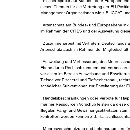
· Fischereipolitik auf Bundes- oder Europaebene,
diesen Themen für die Vertretung der EU Position
Management Organisationen wie z.B. ICCAT und
· Artenschutz auf Bundes- und Europaebene inkl
im Rahmen der CITES und der Ausweitung dieses 
· Zusammenarbeit mit Vertretern Deutschlands
Artenschutz auch im Rahmen der Mitgliedschaft i
· Ausweitung und Verbesserung des Meeresschutze
Ebene durch Rechtsabkommen und Verbesserung
vor allem im Bereich Ausweisung und Erweiterun
Tiefsee vor Fischerei und Tiefseebergbau, rech
schädlicher Subventionen zur Erweiterung der Fis
· Handelsbeschränkungen oder Verbote für Haipro
mariner Ressourcen Vorschub leisten da diese o
illegalen Fang- und Gewinnungsaktivitäten stam
kontrolliert werden können z.B. Haifischflossenha
· Meeresverschmutzung und Lebensraumzerstör