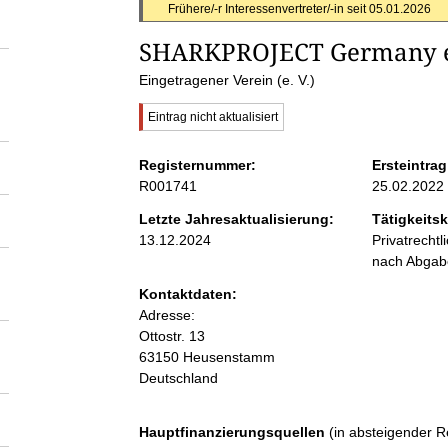
S
Frühere/-r Interessenvertreter/-in seit
05.01.2026
SHARKPROJECT Germany e
e
Eingetragener Verein (e. V.)
i
W
Eintrag nicht aktualisiert
i
c
t
Registernummer:
Ersteintrag
h
R001741
25.02.2022
t
e
i
Letzte Jahresaktualisierung:
Tätigkeitsk
g
13.12.2024
Privatrecht
e
n
r
nach Abga
H
Kontaktdaten:
i
i
Adresse:
n
w
Ottostr.
13
e
n
63150
Heusenstamm
i
Deutschland
s
h
:
Hauptfinanzierungsquellen
(in absteigender R