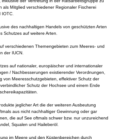
 inklusive der Vertretung in der Ratsarbeitsgruppe zu 
 als Mitglied verschiedener Regionaler Fischerei 
 IOTC.

usive des nachhaltigen Handels von geschützten Arten 
Schutzes auf weitere Arten.

 auf verschiedenen Themengebieten zum Meeres- und 
n der IUCN.

s auf nationaler, europäischer und internationaler 
en / Nachbesserungen existierender Verordnungen, 
g von Meeresschutzgebieten, effektiver Schutz der 
tsverbindlicher Schutz der Hochsee und einem Ende 
chereikapazitäten.

dukte jeglicher Art die der weiteren Ausbeutung 
ftmals aus nicht nachhaltiger Gewinnung oder gar 
men, die auf See oftmals schwer bzw. nur unzureichend 
ndel, Squalen und Haileberöl.

ung im Meere und den Küstenbereichen durch 