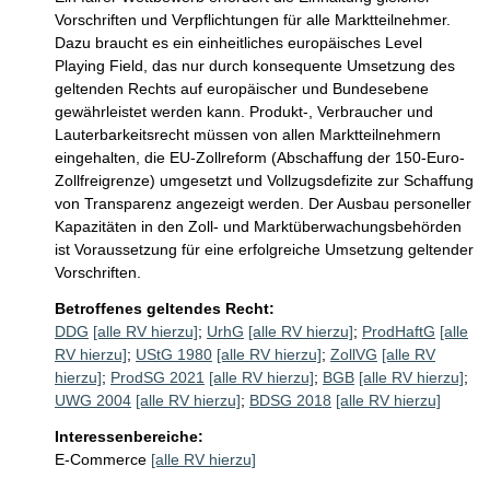
Vorschriften und Verpflichtungen für alle Marktteilnehmer. 
Dazu braucht es ein einheitliches europäisches Level 
Playing Field, das nur durch konsequente Umsetzung des 
geltenden Rechts auf europäischer und Bundesebene 
gewährleistet werden kann. Produkt-, Verbraucher und 
Lauterbarkeitsrecht müssen von allen Marktteilnehmern 
eingehalten, die EU-Zollreform (Abschaffung der 150-Euro-
Zollfreigrenze) umgesetzt und Vollzugsdefizite zur Schaffung 
von Transparenz angezeigt werden. Der Ausbau personeller 
Kapazitäten in den Zoll- und Marktüberwachungsbehörden 
ist Voraussetzung für eine erfolgreiche Umsetzung geltender 
Vorschriften.
Betroffenes geltendes Recht:
DDG
[alle RV hierzu]
;
UrhG
[alle RV hierzu]
;
ProdHaftG
[alle
RV hierzu]
;
UStG 1980
[alle RV hierzu]
;
ZollVG
[alle RV
hierzu]
;
ProdSG 2021
[alle RV hierzu]
;
BGB
[alle RV hierzu]
;
UWG 2004
[alle RV hierzu]
;
BDSG 2018
[alle RV hierzu]
Interessenbereiche:
E-Commerce
[alle RV hierzu]