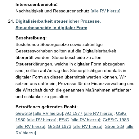
Interessenbereiche:
Nachhaltigkeit und Ressourcenschutz
[alle RV hierzu]
Digitalisierbarkeit steuerlicher Prozesse,
Steuerbescheide in digitaler Form
Beschreibung:
Bestehende Steuergesetze sowie zukünftige 
Gesetzesvorhaben sollten auf die Digitalisierbarkeit 
überprüft werden. Steuerbescheide zu allen 
Steuererklärungen, welche in digitaler Form abzugeben 
sind, sollten auf Antrag des Steuerpflichtigen ebenfalls in 
digitaler Form an diesen übermittelt werden können. Wir 
setzen uns dafür ein, Prozesse für die Finanzverwaltung und 
die Wirtschaft durch die genannten Maßnahmen effizienter 
und schlanker zu gestalten.
Betroffenes geltendes Recht:
GewStG
[alle RV hierzu]
;
AO 1977
[alle RV hierzu]
;
UStG
1980
[alle RV hierzu]
;
EStG
[alle RV hierzu]
;
GrEStG 1983
[alle RV hierzu]
;
GrStG 1973
[alle RV hierzu]
;
StromStG
[alle
RV hierzu]