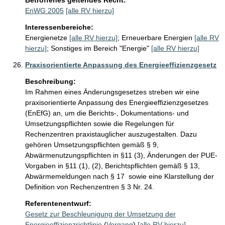
Betroffenes geltendes Recht:
EnWG 2005
[alle RV hierzu]
Interessenbereiche:
Energienetze
[alle RV hierzu]
;
Erneuerbare Energien
[alle RV
hierzu]
;
Sonstiges im Bereich "Energie"
[alle RV hierzu]
Praxisorientierte Anpassung des Energieeffizienzgesetz
Beschreibung:
Im Rahmen eines Änderungsgesetzes streben wir eine 
praxisorientierte Anpassung des Energieeffizienzgesetzes 
(EnEfG) an, um die Berichts-, Dokumentations- und 
Umsetzungspflichten sowie die Regelungen für 
Rechenzentren praxistauglicher auszugestalten. Dazu 
gehören Umsetzungspflichten gemäß § 9, 
Abwärmenutzungspflichten in §11 (3), Änderungen der PUE-
Vorgaben in §11 (1), (2), Berichtspflichten gemäß § 13, 
Abwärmemeldungen nach § 17  sowie eine Klarstellung der 
Definition von Rechenzentren § 3 Nr. 24. 
Referentenentwurf:
Gesetz zur Beschleunigung der Umsetzung der
Energieeffizienzrichtlinie
(
Vorgang
)
[alle RV hierzu]