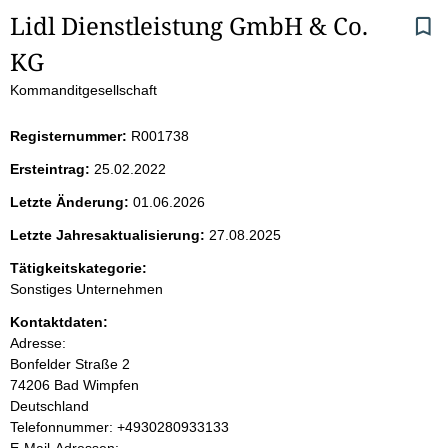
S
Lidl Dienstleistung GmbH & Co. 
KG
e
Kommanditgesellschaft
i
Registernummer:
R001738
t
Ersteintrag:
25.02.2022
e
Letzte Änderung:
01.06.2026
n
Letzte Jahresaktualisierung:
27.08.2025
i
Tätigkeitskategorie:
Sonstiges Unternehmen
n
Kontaktdaten:
Adresse:
h
Bonfelder Straße
2
74206
Bad Wimpfen
a
Deutschland
K
Telefonnummer: +4930280933133
l
o