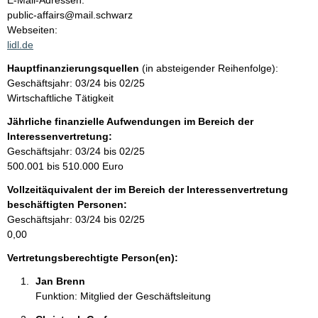
E-Mail-Adressen:
n
public-affairs@mail.schwarz
t
t
Webseiten:
a
lidl.de
k
Hauptfinanzierungsquellen
(in absteigender Reihenfolge):
t
Geschäftsjahr: 03/24 bis 02/25
i
Wirtschaftliche Tätigkeit
n
f
Jährliche finanzielle Aufwendungen im Bereich der
o
Interessenvertretung:
r
Geschäftsjahr: 03/24 bis 02/25
m
500.001 bis 510.000 Euro
a
Vollzeitäquivalent der im Bereich der Interessenvertretung
t
beschäftigten Personen:
i
Geschäftsjahr: 03/24 bis 02/25
o
0,00
n
e
Vertretungsberechtigte Person(en):
n
Jan Brenn 
:
Funktion: Mitglied der Geschäftsleitung