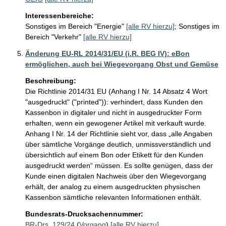
Interessenbereiche:
Sonstiges im Bereich "Energie"
[alle RV hierzu]
;
Sonstiges im
Bereich "Verkehr"
[alle RV hierzu]
Änderung EU-RL 2014/31/EU (i.R. BEG IV): eBon
ermöglichen, auch bei Wiegevorgang Obst und Gemüse
Beschreibung:
Die Richtlinie 2014/31 EU (Anhang I Nr. 14 Absatz 4 Wort 
"ausgedruckt" ("printed")): verhindert, dass Kunden den 
Kassenbon in digitaler und nicht in ausgedruckter Form 
erhalten, wenn ein gewogener Artikel mit verkauft wurde. 
Anhang I Nr. 14 der Richtlinie sieht vor, dass „alle Angaben 
über sämtliche Vorgänge deutlich, unmissverständlich und 
übersichtlich auf einem Bon oder Etikett für den Kunden 
ausgedruckt werden“ müssen. Es sollte genügen, dass der 
Kunde einen digitalen Nachweis über den Wiegevorgang 
erhält, der analog zu einem ausgedruckten physischen 
Kassenbon sämtliche relevanten Informationen enthält.
Bundesrats-Drucksachennummer:
BR-Drs. 129/24
(
Vorgang
)
[alle RV hierzu]