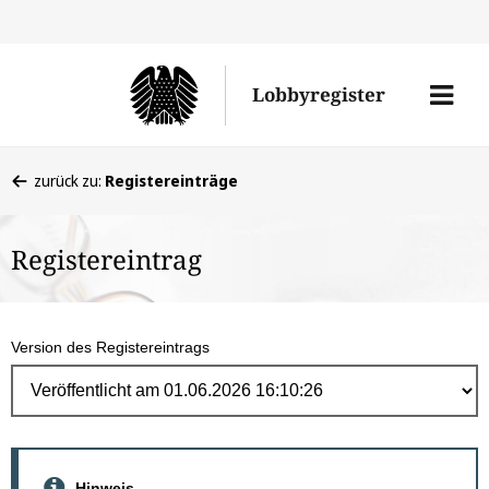
Direk
zum
Men
Lobbyregister
Inhal
öffne
Sie
zurück zu:
Registereinträge
befinden
sich
Registereintrag
hier:
Version des Registereintrags
Hinweis