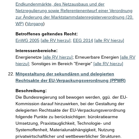
Endkundenmärkte, des Netzausbaus und der
Netzregulierung sowie Referentenentwurf einer Verordnung
zur Änderung der Marktstammdatenregisterverordnung (20.
WP)
(
Vorgang
)
Betroffenes geltendes Recht:
EnWG 2005
[alle RV hierzu]
;
EEG 2014
[alle RV hierzu]
Interessenbereiche:
Energienetze
[alle RV hierzu]
;
Erneuerbare Energien
[alle RV
hierzu]
;
Sonstiges im Bereich "Energie"
[alle RV hierzu]
Mitgestaltung der sekundären und delegierten
Rechtsakte der EU-Verpackungsverordnung (PPWR)
Beschreibung:
Die Bundesregierung soll bewogen werden, ggü. der EU-
Kommission darauf hinzuwirken, bei der Gestaltung der 
delegierten Rechtsakte der EU-Verpackungsverordnung 
folgende Punkte zu berücksichtigen: bürokratiearme 
Umsetzung, Praxistauglichkeit, Technologie- und 
Systemoffenheit, Materialunabhängigkeit, Nutzung 
privatwirtschaftlicher und wettbewerblicher Strukturen.