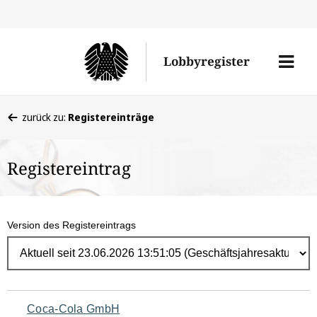
Direk
zum
Men
Lobbyregister
Inhal
öffne
Sie
zurück zu:
Registereinträge
befinden
sich
Registereintrag
hier:
Version des Registereintrags
Navigation
Coca-Cola GmbH