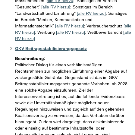
Massenmedien
[alle RV hierzu]
;
Sonstiges im Bereich
"Gesundheit"
[alle RV hierzu]
;
Sonstiges im Bereich
"Landwirtschaft und Ernährung"
[alle RV hierzu]
;
Sonstiges
im Bereich "Medien, Kommunikation und
Informationstechnik"
[alle RV hierzu]
;
Verbraucherschutz
[alle
RV hierzu]
;
Werbung
[alle RV hierzu]
;
Wettbewerbsrecht
[alle
RV hierzu]
GKV Beitragsstabilisierungsgesetz
Beschreibung:
Politischer Dialog für einen verhältnismäßigen 
Rechtsrahmen zur möglichen Einführung einer Abgabe auf 
zuckergesüßte Getränke. Gegenstand ist das im GKV 
Beitragsstabilisierungsgesetz genannte Vorhaben, ab 2028 
eine solche Abgabe einzuführen. Ziel der 
Interessenvertretung ist es, auf die fehlende Evidenzbasis 
sowie die Unverhältnismäßigkeit möglicher neuer 
Regelungen hinzuweisen und zugleich auf den geltenden 
Koalitionsvertrag zu verweisen, da das Vorhaben darüber 
hinausgeht. Zudem wird dargelegt, dass diskriminierende 
oder einseitig auf bestimmte Inhaltsstoffe, oder 
Lebensmittelgruppen zielende nicht geeignet sind, 