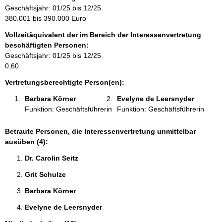
r
Geschäftsjahr: 01/25 bis 12/25
m
380.001 bis 390.000 Euro
a
Vollzeitäquivalent der im Bereich der Interessenvertretung
t
beschäftigten Personen:
i
Geschäftsjahr: 01/25 bis 12/25
o
0,60
n
e
Vertretungsberechtigte Person(en):
n
Barbara Körner 
Evelyne de Leersnyder 
:
Funktion: Geschäftsführerin
Funktion: Geschäftsführerin
Betraute Personen, die Interessenvertretung unmittelbar
ausüben (4):
Dr. Carolin Seitz 
Grit Schulze 
Barbara Körner 
Evelyne de Leersnyder 