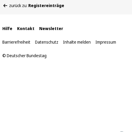
Sie
zurück zu:
Registereinträge
befinden
sich
hier:
Interne
Hilfe
Kontakt
Newsletter
Links
Barrierefreiheit
Datenschutz
Inhalte melden
Impressum
© Deutscher Bundestag