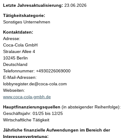
e
Letzte Jahresaktualisierung:
23.06.2026
n
Tätigkeitskategorie:
Sonstiges Unternehmen
i
Kontaktdaten:
Adresse:
n
Coca-Cola GmbH
Stralauer Allee
4
h
10245
Berlin
Deutschland
a
K
Telefonnummer: +4930226069000
o
E-Mail-Adressen:
l
n
lobbyregister.de@coca-cola.com
t
Webseiten:
t
a
www.coca-cola-gmbh.de
k
Hauptfinanzierungsquellen
(in absteigender Reihenfolge):
t
Geschäftsjahr: 01/25 bis 12/25
i
Wirtschaftliche Tätigkeit
n
f
Jährliche finanzielle Aufwendungen im Bereich der
o
Interessenvertretung: