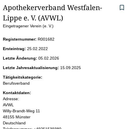
S
Apothekerverband Westfalen-
Lippe e. V. (AVWL)
e
Eingetragener Verein (e. V.)
i
Registernummer:
R001682
t
Ersteintrag:
25.02.2022
e
Letzte Änderung:
05.02.2026
n
Letzte Jahresaktualisierung:
15.09.2025
i
Tätigkeitskategorie:
Berufsverband
n
Kontaktdaten:
Adresse:
h
AVWL
Willy-Brandt-Weg
11
a
48155
Münster
Deutschland
l
K