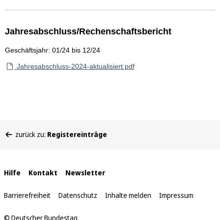
Jahresabschluss/Rechenschaftsbericht
Geschäftsjahr: 01/24 bis 12/24
Jahresabschluss-2024-aktualisiert.pdf
Sie
zurück zu:
Registereinträge
befinden
sich
hier:
Interne
Hilfe
Kontakt
Newsletter
Links
Barrierefreiheit
Datenschutz
Inhalte melden
Impressum
© Deutscher Bundestag