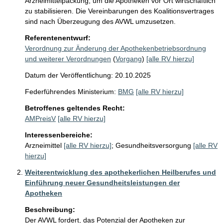
Arzneimittelpackung, um die Apotheken vor Ort wirtschaftlich 
zu stabilisieren. Die Vereinbarungen des Koalitionsvertrages 
sind nach Überzeugung des AVWL umzusetzen.
Referentenentwurf:
Verordnung zur Änderung der Apothekenbetriebsordnung
und weiterer Verordnungen
(
Vorgang
)
[alle RV hierzu]
Datum der Veröffentlichung: 20.10.2025
Federführendes Ministerium:
BMG
[alle RV hierzu]
Betroffenes geltendes Recht:
AMPreisV
[alle RV hierzu]
Interessenbereiche:
Arzneimittel
[alle RV hierzu]
;
Gesundheitsversorgung
[alle RV
hierzu]
Weiterentwicklung des apothekerlichen Heilberufes und
Einführung neuer Gesundheitsleistungen der
Apotheken
Beschreibung:
Der AVWL fordert, das Potenzial der Apotheken zur 