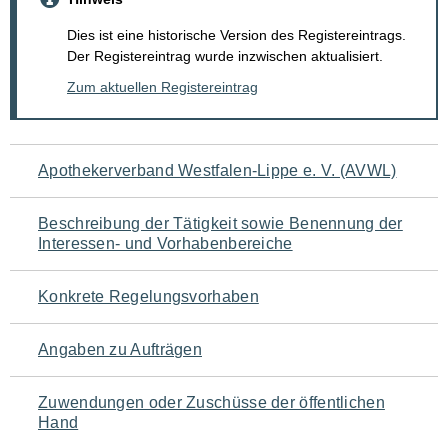
Dies ist eine historische Version des Registereintrags.
Der Registereintrag wurde inzwischen aktualisiert.
Zum aktuellen Registereintrag
Navigation
Apothekerverband Westfalen-Lippe e. V. (AVWL)
für
Beschreibung der Tätigkeit sowie Benennung der
den
Interessen- und Vorhabenbereiche
Seiteninhalt
Konkrete Regelungsvorhaben
Angaben zu Aufträgen
Zuwendungen oder Zuschüsse der öffentlichen
Hand