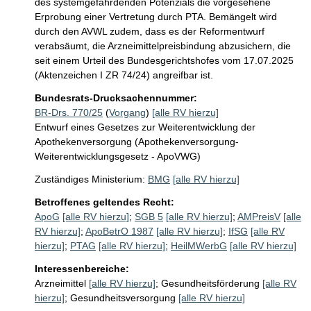
des systemgefährdenden Potenzials die vorgesehene 
Erprobung einer Vertretung durch PTA. Bemängelt wird 
durch den AVWL zudem, dass es der Reformentwurf 
verabsäumt, die Arzneimittelpreisbindung abzusichern, die 
seit einem Urteil des Bundesgerichtshofes vom 17.07.2025 
(Aktenzeichen I ZR 74/24) angreifbar ist.
Bundesrats-Drucksachennummer:
BR-Drs. 770/25
(
Vorgang
)
[alle RV hierzu]
Entwurf eines Gesetzes zur Weiterentwicklung der
Apothekenversorgung (Apothekenversorgung-
Weiterentwicklungsgesetz - ApoVWG)
Zuständiges Ministerium:
BMG
[alle RV hierzu]
Betroffenes geltendes Recht:
ApoG
[alle RV hierzu]
;
SGB 5
[alle RV hierzu]
;
AMPreisV
[alle
RV hierzu]
;
ApoBetrO 1987
[alle RV hierzu]
;
IfSG
[alle RV
hierzu]
;
PTAG
[alle RV hierzu]
;
HeilMWerbG
[alle RV hierzu]
Interessenbereiche:
Arzneimittel
[alle RV hierzu]
;
Gesundheitsförderung
[alle RV
hierzu]
;
Gesundheitsversorgung
[alle RV hierzu]