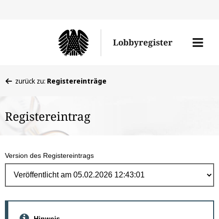
Direk
zum
Men
Lobbyregister
Inhal
öffne
Sie
zurück zu:
Registereinträge
befinden
sich
Registereintrag
hier:
Version des Registereintrags
Hinweis