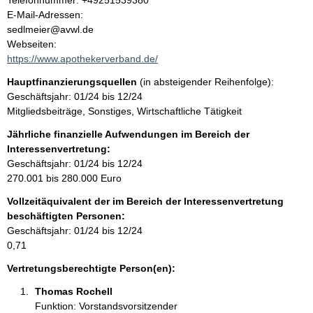
Telefonnummer: +49251539380
o
E-Mail-Adressen:
t
n
sedlmeier@avwl.de
t
Webseiten:
a
https://www.apothekerverband.de/
k
Hauptfinanzierungsquellen
(in absteigender Reihenfolge):
t
Geschäftsjahr: 01/24 bis 12/24
i
Mitgliedsbeiträge, Sonstiges, Wirtschaftliche Tätigkeit
n
f
Jährliche finanzielle Aufwendungen im Bereich der
o
Interessenvertretung:
r
Geschäftsjahr: 01/24 bis 12/24
m
270.001 bis 280.000 Euro
a
Vollzeitäquivalent der im Bereich der Interessenvertretung
t
beschäftigten Personen:
i
Geschäftsjahr: 01/24 bis 12/24
o
0,71
n
e
Vertretungsberechtigte Person(en):
n
Thomas Rochell 
:
Funktion: Vorstandsvorsitzender