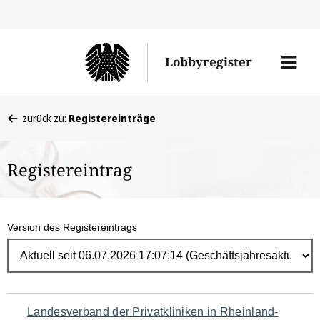
Direk
zum
Men
Lobbyregister
Inhal
öffne
Sie
zurück zu:
Registereinträge
befinden
sich
Registereintrag
hier:
Version des Registereintrags
Navigation
Landesverband der Privatkliniken in Rheinland-