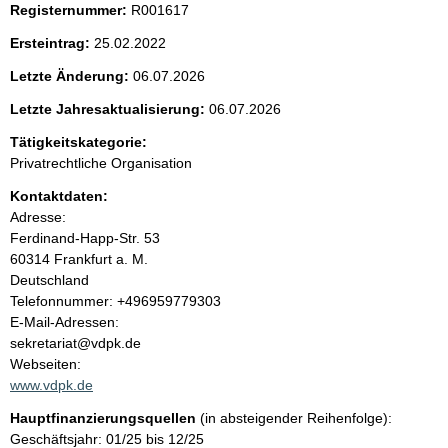
Registernummer:
R001617
e
Ersteintrag:
25.02.2022
n
Letzte Änderung:
06.07.2026
i
Letzte Jahresaktualisierung:
06.07.2026
Tätigkeitskategorie:
n
Privatrechtliche Organisation
h
Kontaktdaten:
Adresse:
a
Ferdinand-Happ-Str.
53
60314
Frankfurt a. M.
l
Deutschland
K
Telefonnummer: +496959779303
t
o
E-Mail-Adressen:
n
sekretariat@vdpk.de
t
Webseiten:
a
www.vdpk.de
k
Hauptfinanzierungsquellen
(in absteigender Reihenfolge):
t
Geschäftsjahr: 01/25 bis 12/25
i