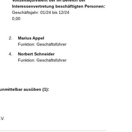
Vollzeitäquivalent der im Bereich der
o
Interessenvertretung beschäftigten Personen:
r
Geschäftsjahr: 01/24 bis 12/24
m
0,00
a
t
i
Marius Appel 
o
Funktion: Geschäftsführer
n
Norbert Schneider 
e
Funktion: Geschäftsführer
n
:
unmittelbar ausüben (1):
.V.