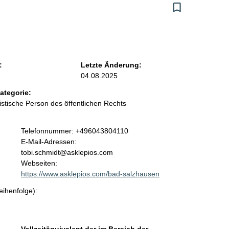
:
Letzte Änderung:
04.08.2025
ategorie:
ristische Person des öffentlichen Rechts
K
Telefonnummer: +496043804110
o
E-Mail-Adressen:
n
tobi.schmidt@asklepios.com
t
Webseiten:
a
https://www.asklepios.com/bad-salzhausen
k
eihenfolge):
t
i
n
f