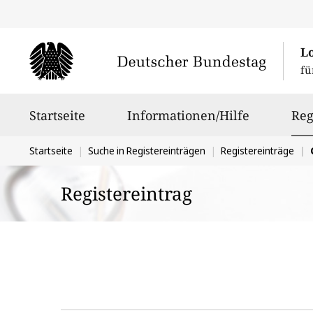
L
fü
Hauptnavigation
Startseite
Informationen/Hilfe
Reg
Sie
Startseite
Suche in Registereinträgen
Registereinträge
befinden
Registereintrag
sich
hier: