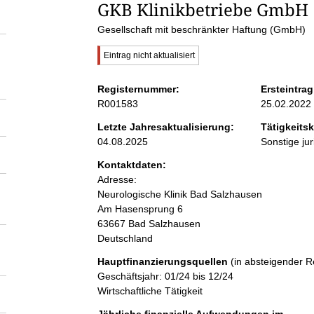
S
GKB Klinikbetriebe GmbH
Gesellschaft mit beschränkter Haftung (GmbH)
e
W
Eintrag nicht aktualisiert
i
i
c
Registernummer:
Ersteintrag
h
R001583
25.02.2022
t
t
i
Letzte Jahresaktualisierung:
Tätigkeitsk
g
04.08.2025
Sonstige ju
e
e
r
Kontaktdaten:
H
n
Adresse:
i
Neurologische Klinik Bad Salzhausen
n
w
Am Hasensprung
6
i
e
63667
Bad Salzhausen
i
Deutschland
s
n
:
Hauptfinanzierungsquellen
(in absteigender R
Geschäftsjahr: 01/24 bis 12/24
h
Wirtschaftliche Tätigkeit