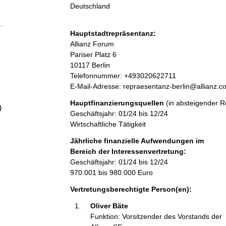
a
Deutschland
l
Hauptstadtrepräsentanz:
A
Allianz Forum
t
d
Pariser Platz
6
r
10117
Berlin
e
K
Telefonnummer: +493020622711
s
o
E-Mail-Adresse: repraesentanz-berlin@allianz.c
s
n
Hauptfinanzierungsquellen
(in absteigender R
e
t
)
Geschäftsjahr: 01/24 bis 12/24
a
Wirtschaftliche Tätigkeit
k
t
Jährliche finanzielle Aufwendungen im
i
Bereich der Interessenvertretung:
n
Geschäftsjahr: 01/24 bis 12/24
f
970.001 bis 980.000 Euro
o
Vertretungsberechtigte Person(en):
r
m
Oliver Bäte 
a
Funktion: Vorsitzender des Vorstands der
t