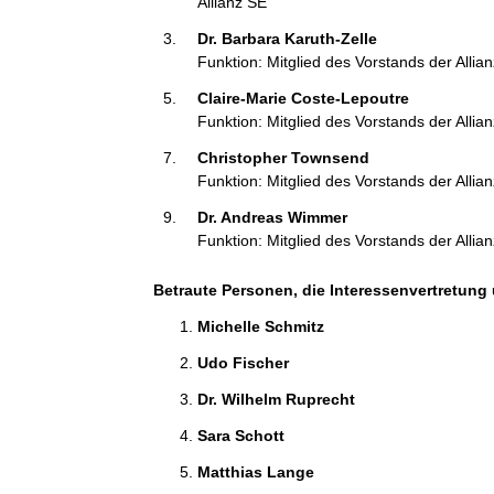
Allianz SE
i
Dr. Barbara Karuth-Zelle 
o
Funktion: Mitglied des Vorstands der Allia
n
e
Claire-Marie Coste-Lepoutre 
n
Funktion: Mitglied des Vorstands der Allia
:
Christopher Townsend 
Funktion: Mitglied des Vorstands der Allia
Dr. Andreas Wimmer 
Funktion: Mitglied des Vorstands der Allia
Betraute Personen, die Interessenvertretung 
Michelle Schmitz 
Udo Fischer 
Dr. Wilhelm Ruprecht 
Sara Schott 
Matthias Lange 