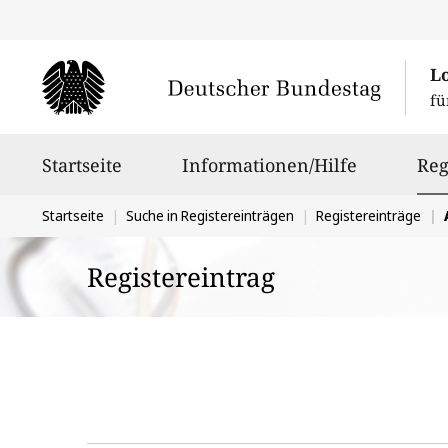
L
fü
Hauptnavigation
Startseite
Informationen/Hilfe
Reg
Sie
Startseite
Suche in Registereinträgen
Registereinträge
befinden
Registereintrag
sich
hier: