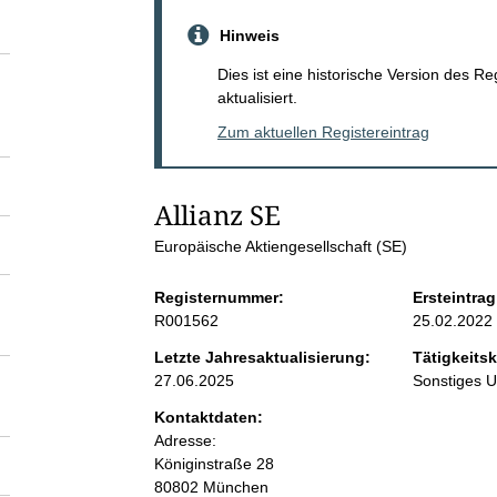
S
Hinweis
e
Dies ist eine historische Version des R
aktualisiert.
i
Zum aktuellen Registereintrag
t
Allianz SE
e
Europäische Aktiengesellschaft (SE)
n
Registernummer:
Ersteintrag
R001562
25.02.2022
i
Letzte Jahresaktualisierung:
Tätigkeitsk
27.06.2025
Sonstiges 
n
Kontaktdaten:
Adresse:
h
Königinstraße
28
80802
München