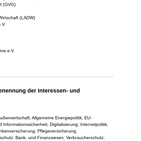
ft (GVG)
Wirtschaft (LADW)
.V.
me e.V.
enennung der Interessen- und
ußenwirtschaft; Allgemeine Energiepolitik; EU-
formationssicherheit; Digitalisierung; Internetpolitik;
nkenversicherung; Pflegeversicherung;
maschutz; Bank- und Finanzwesen; Verbraucherschutz;