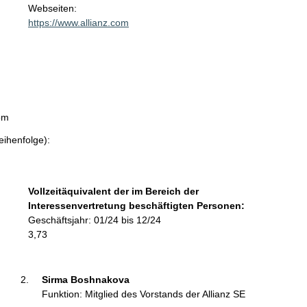
t
Webseiten:
a
https://www.allianz.com
k
t
i
n
f
o
om
r
m
eihenfolge):
a
t
i
Vollzeitäquivalent der im Bereich der
o
Interessenvertretung beschäftigten Personen:
n
Geschäftsjahr: 01/24 bis 12/24
e
3,73
n
:
Sirma Boshnakova 
Funktion: Mitglied des Vorstands der Allianz SE