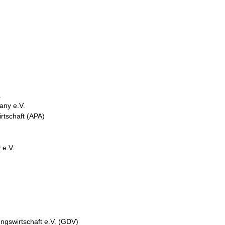
.
ny e.V.
rtschaft (APA)
 e.V.
gswirtschaft e.V. (GDV)