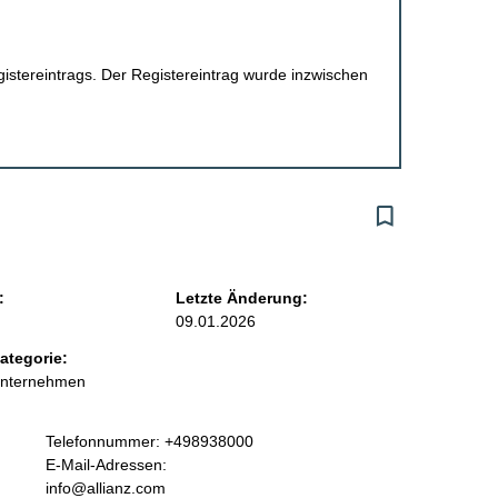
egistereintrags. Der Registereintrag wurde inzwischen
:
Letzte Änderung:
09.01.2026
ategorie:
Unternehmen
K
Telefonnummer: +498938000
o
E-Mail-Adressen:
n
info@allianz.com