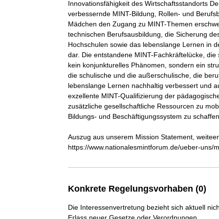
Innovationsfähigkeit des Wirtschaftsstandorts De
verbessernde MINT-Bildung, Rollen- und Berufsb
Mädchen den Zugang zu MINT-Themen erschweren
technischen Berufsausbildung, die Sicherung de
Hochschulen sowie das lebenslange Lernen in 
dar. Die entstandene MINT-Fachkräftelücke, die 
kein konjunkturelles Phänomen, sondern ein stru
die schulische und die außerschulische, die ber
lebenslange Lernen nachhaltig verbessert und au
exzellente MINT-Qualifizierung der pädagogische
zusätzliche gesellschaftliche Ressourcen zu mo
Bildungs- und Beschäftigungssystem zu schaffen.
Auszug aus unserem Mission Statement, weiteere 
https://www.nationalesmintforum.de/ueber-uns/m
Konkrete Regelungsvorhaben (0)
Die Interessenvertretung bezieht sich aktuell n
Erlass neuer Gesetze oder Verordnungen.