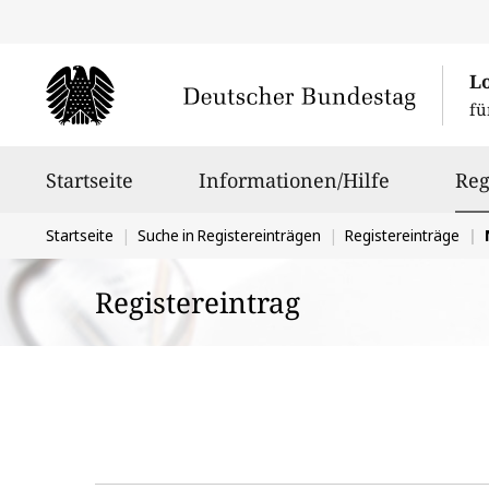
L
fü
Hauptnavigation
Startseite
Informationen/Hilfe
Reg
Sie
Startseite
Suche in Registereinträgen
Registereinträge
befinden
Registereintrag
sich
hier: