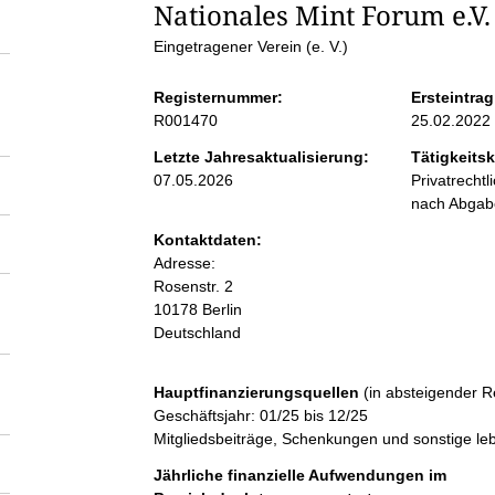
S
Nationales Mint Forum e.V.
Eingetragener Verein (e. V.)
e
Registernummer:
Ersteintrag
i
R001470
25.02.2022
Letzte Jahresaktualisierung:
Tätigkeitsk
t
07.05.2026
Privatrecht
nach Abga
e
Kontaktdaten:
Adresse:
n
Rosenstr.
2
10178
Berlin
Deutschland
i
n
Hauptfinanzierungsquellen
(in absteigender R
Geschäftsjahr: 01/25 bis 12/25
Mitgliedsbeiträge, Schenkungen und sonstige l
h
Jährliche finanzielle Aufwendungen im