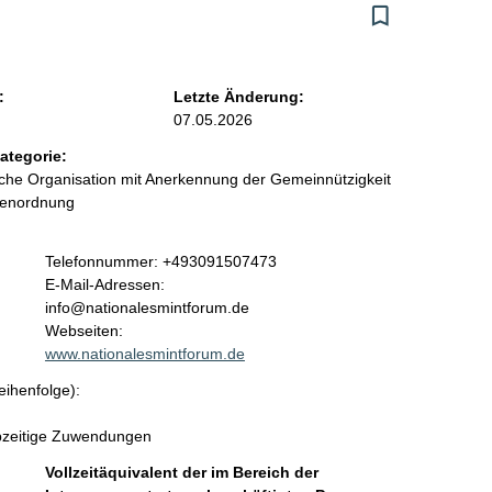
:
Letzte Änderung:
07.05.2026
ategorie:
liche Organisation mit Anerkennung der Gemeinnützigkeit
benordnung
K
Telefonnummer: +493091507473
o
E-Mail-Adressen:
n
info@nationalesmintforum.de
t
Webseiten:
a
www.nationalesmintforum.de
k
eihenfolge):
t
i
ebzeitige Zuwendungen
n
f
Vollzeitäquivalent der im Bereich der
o