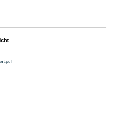
icht
rt.pdf