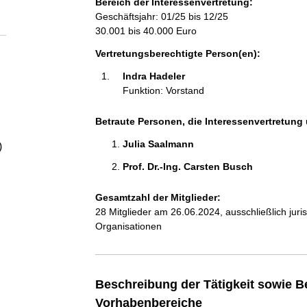
Bereich der Interessenvertretung:
a
Geschäftsjahr: 01/25 bis 12/25
30.001 bis 40.000 Euro
l
Vertretungsberechtigte Person(en):
t
Indra Hadeler 
Funktion: Vorstand
Betraute Personen, die Interessenvertretung 
Julia Saalmann 
)
Prof. Dr.-Ing. Carsten Busch 
Gesamtzahl der Mitglieder:
28 Mitglieder am 26.06.2024, ausschließlich jur
Organisationen
Beschreibung der Tätigkeit sowie B
Vorhabenbereiche