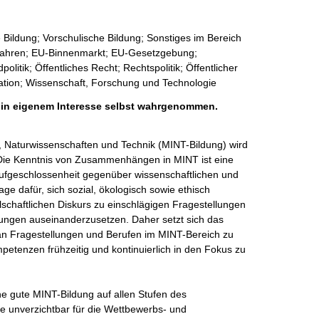
 Bildung; Vorschulische Bildung; Sonstiges im Bereich
rfahren; EU-Binnenmarkt; EU-Gesetzgebung;
olitik; Öffentliches Recht; Rechtspolitik; Öffentlicher
sation; Wissenschaft, Forschung und Technologie
h in eigenem Interesse selbst wahrgenommen.
, Naturwissenschaften und Technik (MINT-Bildung) wird 
 Die Kenntnis von Zusammenhängen in MINT ist eine 
 Aufgeschlossenheit gegenüber wissenschaftlichen und 
ge dafür, sich sozial, ökologisch sowie ethisch 
lschaftlichen Diskurs zu einschlägigen Fragestellungen 
rungen auseinanderzusetzen. Daher setzt sich das 
an Fragestellungen und Berufen im MINT-Bereich zu 
etenzen frühzeitig und kontinuierlich in den Fokus zu 
e gute MINT-Bildung auf allen Stufen des 
te unverzichtbar für die Wettbewerbs- und 