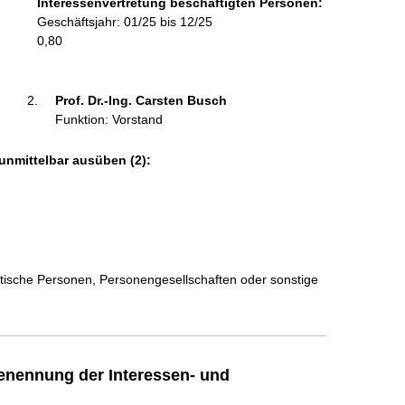
Interessenvertretung beschäftigten Personen:
r
Geschäftsjahr: 01/25 bis 12/25
m
0,80
a
t
i
Prof. Dr.-Ing. Carsten Busch 
o
Funktion: Vorstand
n
e
unmittelbar ausüben (2):
n
:
istische Personen, Personengesellschaften oder sonstige
enennung der Interessen- und