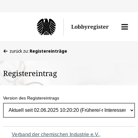
Direk
zum
Men
Lobbyregister
Inhal
öffne
Sie
zurück zu:
Registereinträge
befinden
sich
Registereintrag
hier:
Version des Registereintrags
Navigation
Verband der chemischen Industrie e.V.,