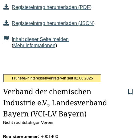
Registereintrag herunterladen (PDF)
Registereintrag herunterladen (JSON)
Inhalt dieser Seite melden
(
Mehr Informationen
)
S
Frühere/-r Interessenvertreter/-in seit
02.06.2025
Verband der chemischen 
e
Industrie e.V., Landesverband 
i
Bayern (VCI-LV Bayern)
t
Nicht rechtsfähiger Verein
e
Registernummer:
R001400