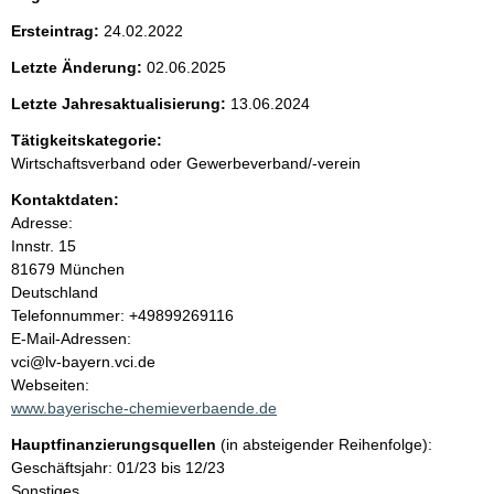
n
Ersteintrag:
24.02.2022
i
Letzte Änderung:
02.06.2025
Letzte Jahresaktualisierung:
13.06.2024
n
Tätigkeitskategorie:
h
Wirtschaftsverband oder Gewerbeverband/-verein
a
Kontaktdaten:
Adresse:
l
Innstr.
15
81679
München
t
Deutschland
K
Telefonnummer: +49899269116
o
E-Mail-Adressen:
n
vci@lv-bayern.vci.de
t
Webseiten:
a
www.bayerische-chemieverbaende.de
k
Hauptfinanzierungsquellen
(in absteigender Reihenfolge):
t
Geschäftsjahr: 01/23 bis 12/23
i
Sonstiges