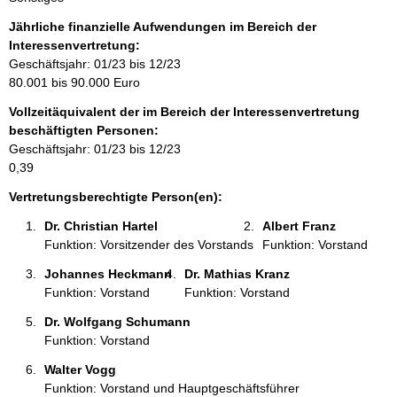
n
f
Jährliche finanzielle Aufwendungen im Bereich der
o
Interessenvertretung:
r
Geschäftsjahr: 01/23 bis 12/23
m
80.001 bis 90.000 Euro
a
Vollzeitäquivalent der im Bereich der Interessenvertretung
t
beschäftigten Personen:
i
Geschäftsjahr: 01/23 bis 12/23
o
0,39
n
e
Vertretungsberechtigte Person(en):
n
Dr. Christian Hartel 
Albert Franz 
:
Funktion: Vorsitzender des Vorstands
Funktion: Vorstand
Johannes Heckmann 
Dr. Mathias Kranz 
Funktion: Vorstand
Funktion: Vorstand
Dr. Wolfgang Schumann 
Funktion: Vorstand
Walter Vogg 
Funktion: Vorstand und Hauptgeschäftsführer