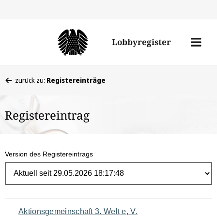
Direk
zum
Men
Lobbyregister
Inhal
öffne
Sie
zurück zu:
Registereinträge
befinden
sich
Registereintrag
hier:
Version des Registereintrags
Navigation
Aktionsgemeinschaft 3. Welt e, V.