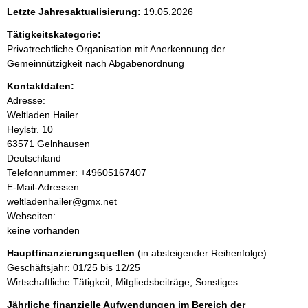
e
Letzte Jahresaktualisierung:
19.05.2026
n
Tätigkeitskategorie:
Privatrechtliche Organisation mit Anerkennung der
i
Gemeinnützigkeit nach Abgabenordnung
Kontaktdaten:
n
Adresse:
Weltladen Hailer
h
Heylstr.
10
63571
Gelnhausen
a
Deutschland
K
Telefonnummer: +49605167407
l
o
E-Mail-Adressen:
n
weltladenhailer@gmx.net
t
t
Webseiten:
a
keine vorhanden
k
Hauptfinanzierungsquellen
(in absteigender Reihenfolge):
t
Geschäftsjahr: 01/25 bis 12/25
i
Wirtschaftliche Tätigkeit, Mitgliedsbeiträge, Sonstiges
n
f
Jährliche finanzielle Aufwendungen im Bereich der