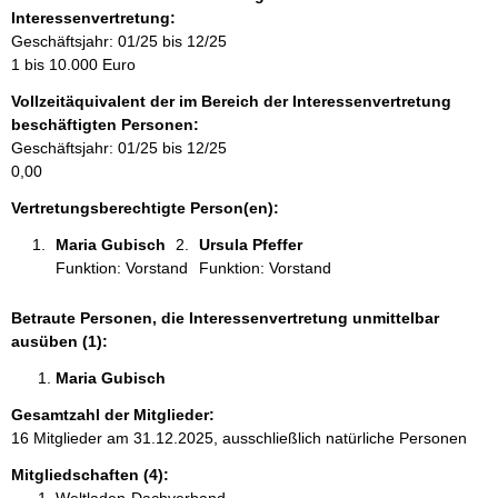
o
Interessenvertretung:
r
Geschäftsjahr: 01/25 bis 12/25
m
1 bis 10.000 Euro
a
Vollzeitäquivalent der im Bereich der Interessenvertretung
t
beschäftigten Personen:
i
Geschäftsjahr: 01/25 bis 12/25
o
0,00
n
e
Vertretungsberechtigte Person(en):
n
Maria Gubisch 
Ursula Pfeffer 
:
Funktion: Vorstand
Funktion: Vorstand
Betraute Personen, die Interessenvertretung unmittelbar
ausüben (1):
Maria Gubisch 
Gesamtzahl der Mitglieder:
16 Mitglieder am 31.12.2025, ausschließlich natürliche Personen
Mitgliedschaften (4):