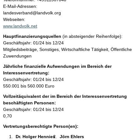
l
o
E-Mail-Adressen:
n
landesverband@landvolk.org
t
t
Webseiten:
a
www.landvolk.net
k
Hauptfinanzierungsquellen
(in absteigender Reihenfolge):
t
Geschäftsjahr: 01/24 bis 12/24
i
Mitgliedsbeiträge, Sonstiges, Wirtschaftliche Tätigkeit, Öffentliche
n
Zuwendungen
f
o
Jährliche finanzielle Aufwendungen im Bereich der
r
Interessenvertretung:
m
Geschäftsjahr: 01/24 bis 12/24
a
550.001 bis 560.000 Euro
t
Vollzeitäquivalent der im Bereich der Interessenvertretung
i
beschäftigten Personen:
o
Geschäftsjahr: 01/24 bis 12/24
n
0,70
e
n
Vertretungsberechtigte Person(en):
:
Dr. Holger Hennies 
Jörn Ehlers 