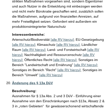
strikten Maßnahmen vorgesehen sind, sondern Eigentümer 
und auch Nutzer in die Entwicklung mit einbezogen werden 
und nicht mehr Bürokratie geschaffen wird, zusätzlich sollen 
die Maßnahmen, aufgrund von finanziellen Anreizen, auf 
mehr Freiwilligkeit setzen. Gefordert wird außerdem ein 
produktionsintegrierter Naturschutz
Interessenbereiche:
Artenschutz/Biodiversität
[alle RV hierzu]
;
EU-Gesetzgebung
[alle RV hierzu]
;
Klimaschutz
[alle RV hierzu]
;
Ländlicher
Raum
[alle RV hierzu]
;
Land- und Forstwirtschaft
[alle RV
hierzu]
;
Nachhaltigkeit und Ressourcenschutz
[alle RV
hierzu]
;
Öffentliches Recht
[alle RV hierzu]
;
Sonstiges im
Bereich "Landwirtschaft und Ernährung"
[alle RV hierzu]
;
Sonstiges im Bereich "Recht"
[alle RV hierzu]
;
Sonstiges im
Bereich "Umwelt"
[alle RV hierzu]
Änderung des § 13a DüV
Beschreibung:
Ausnahmen für § 13a Abs. 2 und 3 DüV - Einführung einer 
Ausnahme von den Einschränkungen nach §13a, Absatz 2 & 
3 in „roten Gebieten“  für gewässerschonend wirtschaftende 