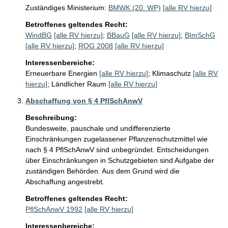
Zuständiges Ministerium:
BMWK (20. WP)
[alle RV hierzu]
Betroffenes geltendes Recht:
WindBG
[alle RV hierzu]
;
BBauG
[alle RV hierzu]
;
BImSchG
[alle RV hierzu]
;
ROG 2008
[alle RV hierzu]
Interessenbereiche:
Erneuerbare Energien
[alle RV hierzu]
;
Klimaschutz
[alle RV
hierzu]
;
Ländlicher Raum
[alle RV hierzu]
Abschaffung von § 4 PflSchAnwV
Beschreibung:
Bundesweite, pauschale und undifferenzierte 
Einschränkungen zugelassener Pflanzenschutzmittel wie 
nach § 4 PflSchAnwV sind unbegründet. Entscheidungen 
über Einschränkungen in Schutzgebieten sind Aufgabe der 
zuständigen Behörden. Aus dem Grund wird die 
Abschaffung angestrebt.
Betroffenes geltendes Recht:
PflSchAnwV 1992
[alle RV hierzu]
Interessenbereiche: