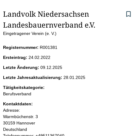
S
Landvolk Niedersachsen 
Landesbauernverband e.V.
e
Eingetragener Verein (e. V.)
i
Registernummer:
R001381
t
Ersteintrag:
24.02.2022
e
Letzte Änderung:
09.12.2025
n
Letzte Jahresaktualisierung:
28.01.2025
i
Tätigkeitskategorie:
Berufsverband
n
Kontaktdaten:
Adresse:
h
Warmbüchenstr.
3
30159
Hannover
a
Deutschland
K
Telefonnummer: +49511367040