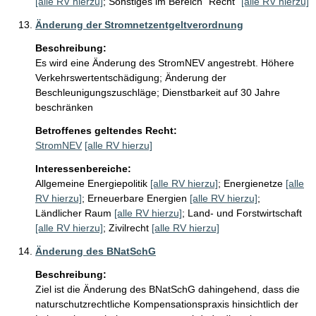
[alle RV hierzu]
;
Sonstiges im Bereich "Recht"
[alle RV hierzu]
Änderung der Stromnetzentgeltverordnung
Beschreibung:
Es wird eine Änderung des StromNEV angestrebt. Höhere 
Verkehrswertentschädigung; Änderung der 
Beschleunigungszuschläge; Dienstbarkeit auf 30 Jahre 
beschränken
Betroffenes geltendes Recht:
StromNEV
[alle RV hierzu]
Interessenbereiche:
Allgemeine Energiepolitik
[alle RV hierzu]
;
Energienetze
[alle
RV hierzu]
;
Erneuerbare Energien
[alle RV hierzu]
;
Ländlicher Raum
[alle RV hierzu]
;
Land- und Forstwirtschaft
[alle RV hierzu]
;
Zivilrecht
[alle RV hierzu]
Änderung des BNatSchG
Beschreibung:
Ziel ist die Änderung des BNatSchG dahingehend, dass die 
naturschutzrechtliche Kompensationspraxis hinsichtlich der 