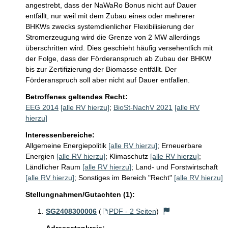
angestrebt, dass der NaWaRo Bonus nicht auf Dauer 
entfällt, nur weil mit dem Zubau eines oder mehrerer 
BHKWs zwecks systemdienlicher Flexibilisierung der 
Stromerzeugung wird die Grenze von 2 MW allerdings 
überschritten wird. Dies geschieht häufig versehentlich mit 
der Folge, dass der Förderanspruch ab Zubau der BHKW 
bis zur Zertifizierung der Biomasse entfällt. Der 
Förderanspruch soll aber nicht auf Dauer entfallen.
Betroffenes geltendes Recht:
EEG 2014
[alle RV hierzu]
;
BioSt-NachV 2021
[alle RV
hierzu]
Interessenbereiche:
Allgemeine Energiepolitik
[alle RV hierzu]
;
Erneuerbare
Energien
[alle RV hierzu]
;
Klimaschutz
[alle RV hierzu]
;
Ländlicher Raum
[alle RV hierzu]
;
Land- und Forstwirtschaft
[alle RV hierzu]
;
Sonstiges im Bereich "Recht"
[alle RV hierzu]
Stellungnahmen/Gutachten (1):
SG2408300006
(
PDF - 2 Seiten
)