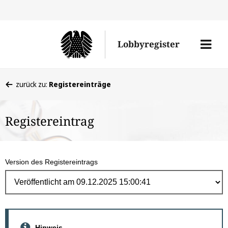
Direk
zum
Men
Lobbyregister
Inhal
öffne
Sie
zurück zu:
Registereinträge
befinden
sich
Registereintrag
hier:
Version des Registereintrags
Hinweis