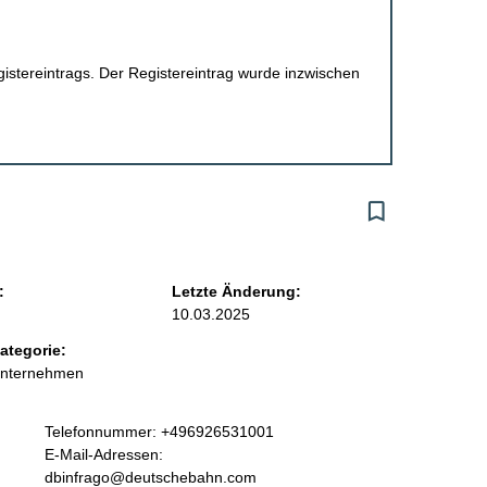
egistereintrags. Der Registereintrag wurde inzwischen
:
Letzte Änderung:
10.03.2025
ategorie:
Unternehmen
K
Telefonnummer: +496926531001
o
E-Mail-Adressen:
n
dbinfrago@deutschebahn.com