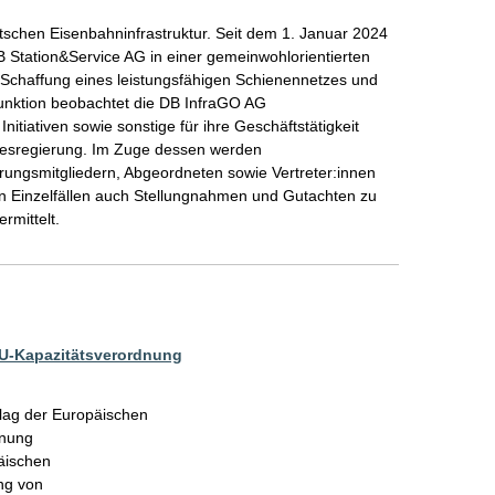
tschen Eisenbahninfrastruktur. Seit dem 1. Januar 2024 
B Station&Service AG in einer gemeinwohlorientierten 
er Schaffung eines leistungsfähigen Schienennetzes und 
Funktion beobachtet die DB InfraGO AG 
itiativen sowie sonstige für ihre Geschäftstätigkeit 
desregierung. Im Zuge dessen werden 
ungsmitgliedern, Abgeordneten sowie Vertreter:innen 
in Einzelfällen auch Stellungnahmen und Gutachten zu 
EU-Kapazitätsverordnung
lag der Europäischen

nung

äischen

g von
