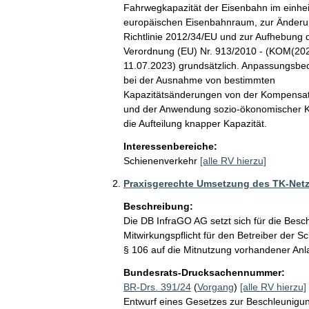
Fahrwegkapazität der Eisenbahn im einheit
europäischen Eisenbahnraum, zur Änderun
Richtlinie 2012/34/EU und zur Aufhebung d
Verordnung (EU) Nr. 913/2010 - (KOM(202
11.07.2023) grundsätzlich. Anpassungsbeda
bei der Ausnahme von bestimmten

Kapazitätsänderungen von der Kompensatio
und der Anwendung sozio-ökonomischer Kri
die Aufteilung knapper Kapazität.
Interessenbereiche:
Schienenverkehr
[alle RV hierzu]
Praxisgerechte Umsetzung des TK-Net
Beschreibung:
Die DB InfraGO AG setzt sich für die Besc
Mitwirkungspflicht für den Betreiber der S
§ 106 auf die Mitnutzung vorhandener Anl
Bundesrats-Drucksachennummer:
BR-Drs. 391/24
(
Vorgang
)
[alle RV hierzu]
Entwurf eines Gesetzes zur Beschleunigu