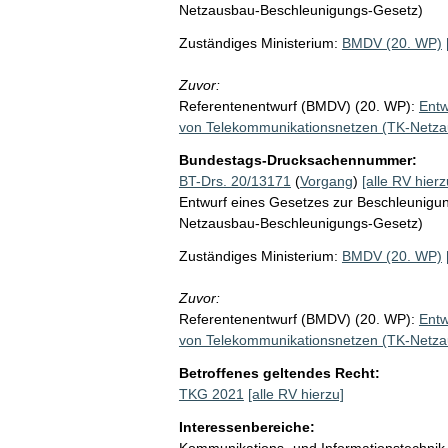
Netzausbau-Beschleunigungs-Gesetz)
Zuständiges Ministerium:
BMDV (20. WP)
Zuvor:
Referentenentwurf (BMDV) (20. WP):
Entw
von Telekommunikationsnetzen (TK-Netz
Bundestags-Drucksachennummer:
BT-Drs. 20/13171
(
Vorgang
)
[alle RV hierz
Entwurf eines Gesetzes zur Beschleunigu
Netzausbau-Beschleunigungs-Gesetz)
Zuständiges Ministerium:
BMDV (20. WP)
Zuvor:
Referentenentwurf (BMDV) (20. WP):
Entw
von Telekommunikationsnetzen (TK-Netz
Betroffenes geltendes Recht:
TKG 2021
[alle RV hierzu]
Interessenbereiche:
Kommunikations- und Informationstechnik