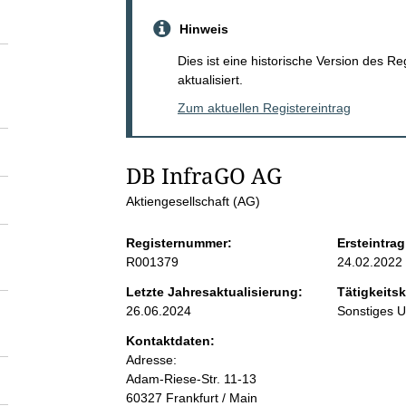
S
Hinweis
e
Dies ist eine historische Version des R
aktualisiert.
i
Zum aktuellen Registereintrag
t
DB InfraGO AG
e
Aktiengesellschaft (AG)
n
Registernummer:
Ersteintrag
R001379
24.02.2022
i
Letzte Jahresaktualisierung:
Tätigkeitsk
26.06.2024
Sonstiges 
n
Kontaktdaten:
Adresse:
h
Adam-Riese-Str.
11-13
60327
Frankfurt / Main