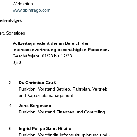
t
Webseiten:
a
www.dbinfrago.com
k
eihenfolge):
t
i
it, Sonstiges
n
f
Vollzeitäquivalent der im Bereich der
o
Interessenvertretung beschäftigten Personen:
r
Geschäftsjahr: 01/23 bis 12/23
m
0,50
a
t
i
Dr. Christian Gruß 
o
Funktion: Vorstand Betrieb, Fahrplan, Vertrieb
n
und Kapazitätsmanagement
e
Jens Bergmann 
n
Funktion: Vorstand Finanzen und Controlling
:
Ingrid Felipe Saint Hilaire 
Funktion: Vorständin Infrastrukturplanung und -