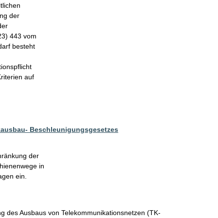
lichen

g der

er

3) 443 vom

rf besteht

nspflicht

terien auf

zausbau- Beschleunigungsgesetzes
hränkung der

chienenwege in

agen ein.
ng des Ausbaus von Telekommunikationsnetzen (TK-