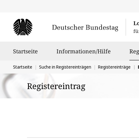
L
fü
Hauptnavigation
Startseite
Informationen/Hilfe
Reg
Sie
Startseite
Suche in Registereinträgen
Registereinträge
befinden
Registereintrag
sich
hier: