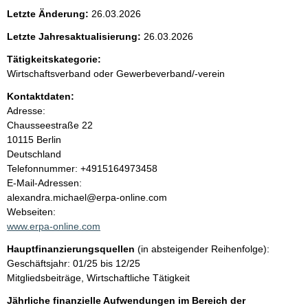
e
Letzte Änderung:
26.03.2026
n
Letzte Jahresaktualisierung:
26.03.2026
i
Tätigkeitskategorie:
Wirtschaftsverband oder Gewerbeverband/-verein
n
Kontaktdaten:
Adresse:
h
Chausseestraße
22
10115
Berlin
a
Deutschland
K
Telefonnummer: +4915164973458
l
o
E-Mail-Adressen:
n
alexandra.michael@erpa-online.com
t
t
Webseiten:
a
www.erpa-online.com
k
Hauptfinanzierungsquellen
(in absteigender Reihenfolge):
t
Geschäftsjahr: 01/25 bis 12/25
i
Mitgliedsbeiträge, Wirtschaftliche Tätigkeit
n
f
Jährliche finanzielle Aufwendungen im Bereich der