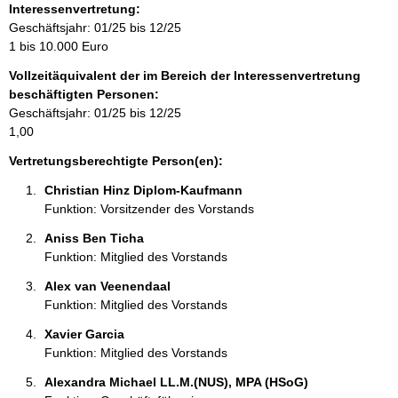
o
Interessenvertretung:
r
Geschäftsjahr: 01/25 bis 12/25
m
1 bis 10.000 Euro
a
Vollzeitäquivalent der im Bereich der Interessenvertretung
t
beschäftigten Personen:
i
Geschäftsjahr: 01/25 bis 12/25
o
1,00
n
e
Vertretungsberechtigte Person(en):
n
Christian Hinz Diplom-Kaufmann 
:
Funktion: Vorsitzender des Vorstands
Aniss Ben Ticha 
Funktion: Mitglied des Vorstands
Alex van Veenendaal 
Funktion: Mitglied des Vorstands
Xavier Garcia 
Funktion: Mitglied des Vorstands
Alexandra Michael LL.M.(NUS), MPA (HSoG) 