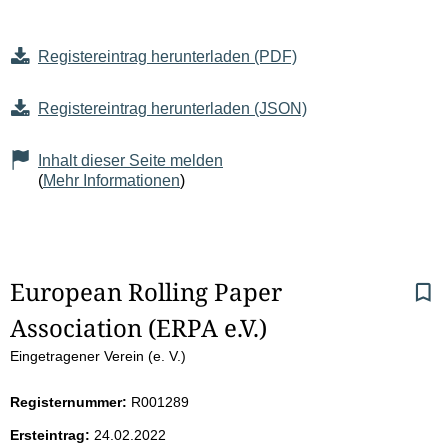
Registereintrag herunterladen (PDF)
Registereintrag herunterladen (JSON)
Inhalt dieser Seite melden
(
Mehr Informationen
)
S
European Rolling Paper 
Association (ERPA e.V.)
e
Eingetragener Verein (e. V.)
i
Registernummer:
R001289
t
Ersteintrag:
24.02.2022