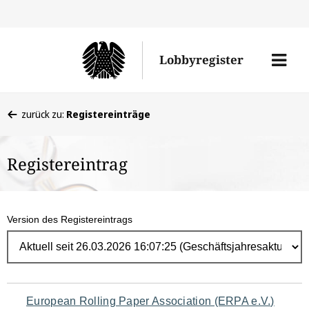
Direk
zum
Men
Lobbyregister
Inhal
öffne
Sie
zurück zu:
Registereinträge
befinden
sich
Registereintrag
hier:
Version des Registereintrags
Navigation
European Rolling Paper Association (ERPA e.V.)