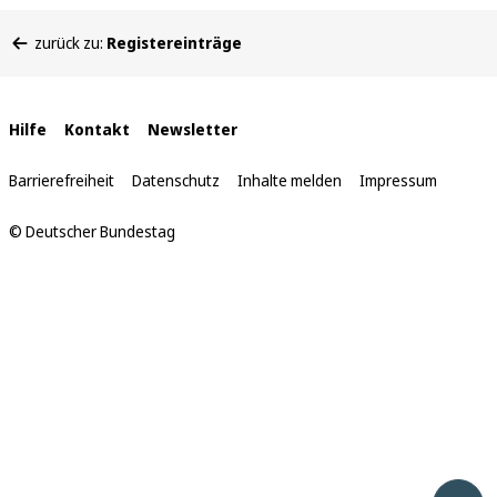
Sie
zurück zu:
Registereinträge
befinden
sich
hier:
Interne
Hilfe
Kontakt
Newsletter
Links
Barrierefreiheit
Datenschutz
Inhalte melden
Impressum
© Deutscher Bundestag