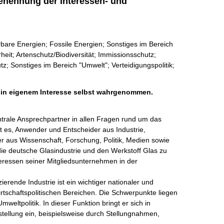
enennung der Interessen- und
rbare Energien; Fossile Energien; Sonstiges im Bereich
eit; Artenschutz/Biodiversität; Immissionsschutz;
z; Sonstiges im Bereich "Umwelt"; Verteidigungspolitik;
h in eigenem Interesse selbst wahrgenommen.
ntrale Ansprechpartner in allen Fragen rund um das 
t es, Anwender und Entscheider aus Industrie, 
 aus Wissenschaft, Forschung, Politik, Medien sowie 
ie deutsche Glasindustrie und den Werkstoff Glas zu 
teressen seiner Mitgliedsunternehmen in der 
erende Industrie ist ein wichtiger nationaler und 
irtschaftspolitischen Bereichen. Die Schwerpunkte liegen 
eltpolitik. In dieser Funktion bringt er sich in 
ellung ein, beispielsweise durch Stellungnahmen, 