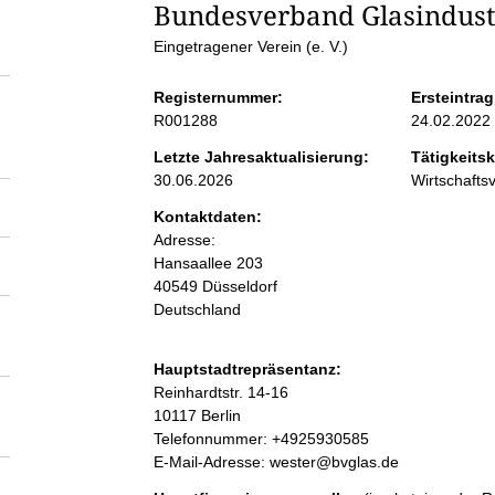
S
Bundesverband Glasindustri
Eingetragener Verein (e. V.)
e
Registernummer:
Ersteintrag
i
R001288
24.02.2022
Letzte Jahresaktualisierung:
Tätigkeitsk
t
30.06.2026
Wirtschaft
Kontaktdaten:
e
Adresse:
Hansaallee
203
n
40549
Düsseldorf
Deutschland
i
Hauptstadtrepräsentanz:
n
A
Reinhardtstr.
14-16
d
10117
Berlin
r
K
Telefonnummer: +4925930585
h
e
o
E-Mail-Adresse: wester@bvglas.de
s
n