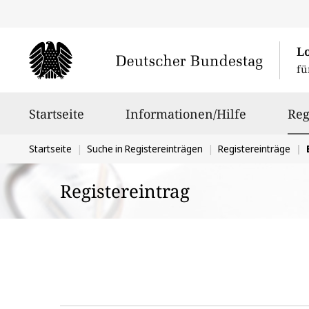
L
fü
Hauptnavigation
Startseite
Informationen/Hilfe
Reg
Sie
Startseite
Suche in Registereinträgen
Registereinträge
befinden
Registereintrag
sich
hier: