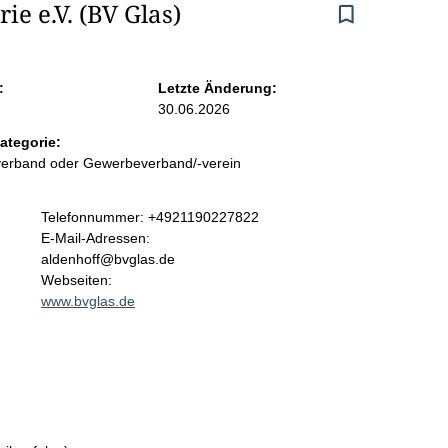
e e.V. (BV Glas)
:
Letzte Änderung:
30.06.2026
ategorie:
sverband oder Gewerbeverband/-verein
K
Telefonnummer: +4921190227822
o
E-Mail-Adressen:
n
aldenhoff@bvglas.de
t
Webseiten:
a
www.bvglas.de
k
t
i
n
f
o
r