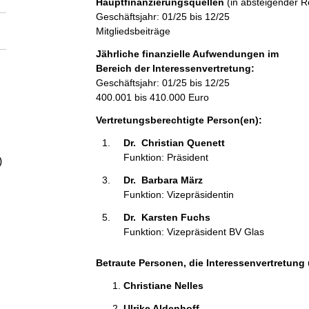
Hauptfinanzierungsquellen
(in absteigender R
a
s
t
Geschäftsjahr: 01/25 bis 12/25
e
a
Mitgliedsbeiträge
k
l
t
Jährliche finanzielle Aufwendungen im
i
Bereich der Interessenvertretung:
t
n
Geschäftsjahr: 01/25 bis 12/25
f
400.001 bis 410.000 Euro
o
Vertretungsberechtigte Person(en):
r
m
Dr.  Christian Quenett 
a
Funktion: Präsident
)
t
Dr.  Barbara März 
i
Funktion: Vizepräsidentin
o
n
Dr.  Karsten Fuchs 
e
Funktion: Vizepräsident BV Glas
n
:
Betraute Personen, die Interessenvertretung 
Christiane Nelles 
Ulrike Aldenhoff 