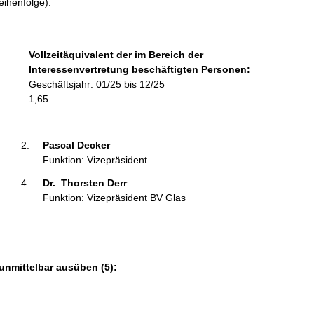
eihenfolge):
m
a
t
Vollzeitäquivalent der im Bereich der
i
Interessenvertretung beschäftigten Personen:
o
Geschäftsjahr: 01/25 bis 12/25
n
1,65
e
n
:
Pascal Decker 
Funktion: Vizepräsident
Dr.  Thorsten Derr 
Funktion: Vizepräsident BV Glas
unmittelbar ausüben (5):