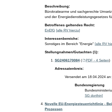
Beschreibung:
Bürokratiearme und sachgerechte Umsetzu
und der Energiedienstleistungsgesetzes für
Betroffenes geltendes Recht:
EnEfG
[alle RV hierzu]
Interessenbereiche:
Sonstiges im Bereich "Energie"
[alle RV hi
Stellungnahmen/Gutachten (1):
SG2406170084
(
PDF - 4 Seiten
)
Adressatenkreis:
Versendet am 18.04.2024 an:
Bundesregierung
Bundesministeri
SG dorthin]
Novelle EU-Energiesteuerrichtlinie - B
Prozessen