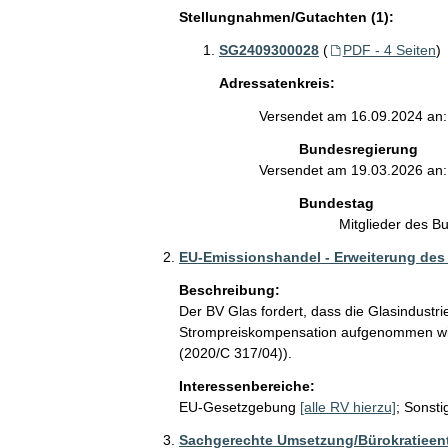
Stellungnahmen/Gutachten (1):
SG2409300028
(
PDF - 4 Seiten
)
Adressatenkreis:
Versendet am 16.09.2024 an:
Bundesregierung
Versendet am 19.03.2026 an:
Bundestag
Mitglieder des 
EU-Emissionshandel - Erweiterung des 
Beschreibung:
Der BV Glas fordert, dass die Glasindustrie
Strompreiskompensation aufgenommen wird 
(2020/C 317/04)).
Interessenbereiche:
EU-Gesetzgebung
[alle RV hierzu]
;
Sonsti
Sachgerechte Umsetzung/Bürokratieent