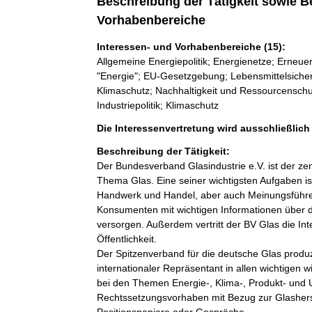
Beschreibung der Tätigkeit sowie B
Vorhabenbereiche
Interessen- und Vorhabenbereiche (15):
Allgemeine Energiepolitik; Energienetze; Erneue
"Energie"; EU-Gesetzgebung; Lebensmittelsicherh
Klimaschutz; Nachhaltigkeit und Ressourcenschut
Industriepolitik; Klimaschutz
Die Interessenvertretung wird ausschließlic
Beschreibung der Tätigkeit:
Der Bundesverband Glasindustrie e.V. ist der ze
Thema Glas. Eine seiner wichtigsten Aufgaben is
Handwerk und Handel, aber auch Meinungsführer
Konsumenten mit wichtigen Informationen über d
versorgen. Außerdem vertritt der BV Glas die In
Öffentlichkeit. 

Der Spitzenverband für die deutsche Glas produzi
internationaler Repräsentant in allen wichtigen w
bei den Themen Energie-, Klima-, Produkt- und Umw
Rechtssetzungsvorhaben mit Bezug zur Glasherst