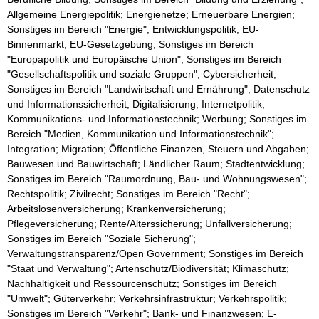
Allgemeine Energiepolitik; Energienetze; Erneuerbare Energien;
Sonstiges im Bereich "Energie"; Entwicklungspolitik; EU-
Binnenmarkt; EU-Gesetzgebung; Sonstiges im Bereich
"Europapolitik und Europäische Union"; Sonstiges im Bereich
"Gesellschaftspolitik und soziale Gruppen"; Cybersicherheit;
Sonstiges im Bereich "Landwirtschaft und Ernährung"; Datenschutz
und Informationssicherheit; Digitalisierung; Internetpolitik;
Kommunikations- und Informationstechnik; Werbung; Sonstiges im
Bereich "Medien, Kommunikation und Informationstechnik";
Integration; Migration; Öffentliche Finanzen, Steuern und Abgaben;
Bauwesen und Bauwirtschaft; Ländlicher Raum; Stadtentwicklung;
Sonstiges im Bereich "Raumordnung, Bau- und Wohnungswesen";
Rechtspolitik; Zivilrecht; Sonstiges im Bereich "Recht";
Arbeitslosenversicherung; Krankenversicherung;
Pflegeversicherung; Rente/Alterssicherung; Unfallversicherung;
Sonstiges im Bereich "Soziale Sicherung";
Verwaltungstransparenz/Open Government; Sonstiges im Bereich
"Staat und Verwaltung"; Artenschutz/Biodiversität; Klimaschutz;
Nachhaltigkeit und Ressourcenschutz; Sonstiges im Bereich
"Umwelt"; Güterverkehr; Verkehrsinfrastruktur; Verkehrspolitik;
Sonstiges im Bereich "Verkehr"; Bank- und Finanzwesen; E-