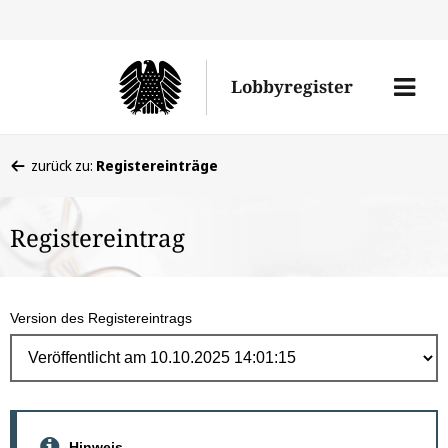
Direk
zum
Men
Lobbyregister
Inhal
öffne
Sie
zurück zu:
Registereinträge
befinden
sich
Registereintrag
hier:
Version des Registereintrags
Hinweis