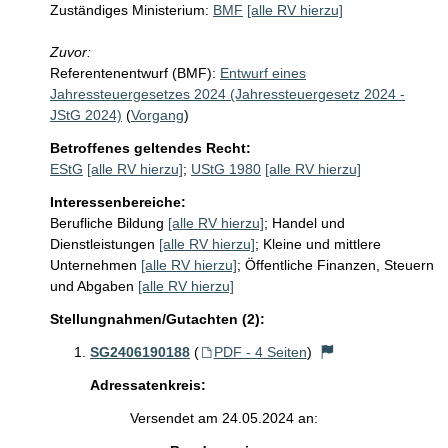
Zuständiges Ministerium:
BMF
[alle RV hierzu]
Zuvor:
Referentenentwurf (BMF):
Entwurf eines
Jahressteuergesetzes 2024 (Jahressteuergesetz 2024 -
JStG 2024)
(
Vorgang
)
Betroffenes geltendes Recht:
EStG
[alle RV hierzu]
;
UStG 1980
[alle RV hierzu]
Interessenbereiche:
Berufliche Bildung
[alle RV hierzu]
;
Handel und
Dienstleistungen
[alle RV hierzu]
;
Kleine und mittlere
Unternehmen
[alle RV hierzu]
;
Öffentliche Finanzen, Steuern
und Abgaben
[alle RV hierzu]
Stellungnahmen/Gutachten (2):
SG2406190188
(
PDF - 4 Seiten
)
Adressatenkreis:
Versendet am 24.05.2024 an: