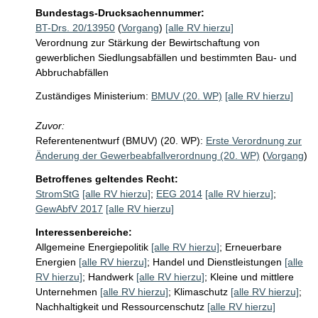
Bundestags-Drucksachennummer:
BT-Drs. 20/13950
(
Vorgang
)
[alle RV hierzu]
Verordnung zur Stärkung der Bewirtschaftung von
gewerblichen Siedlungsabfällen und bestimmten Bau- und
Abbruchabfällen
Zuständiges Ministerium:
BMUV (20. WP)
[alle RV hierzu]
Zuvor:
Referentenentwurf (BMUV) (20. WP):
Erste Verordnung zur
Änderung der Gewerbeabfallverordnung (20. WP)
(
Vorgang
)
Betroffenes geltendes Recht:
StromStG
[alle RV hierzu]
;
EEG 2014
[alle RV hierzu]
;
GewAbfV 2017
[alle RV hierzu]
Interessenbereiche:
Allgemeine Energiepolitik
[alle RV hierzu]
;
Erneuerbare
Energien
[alle RV hierzu]
;
Handel und Dienstleistungen
[alle
RV hierzu]
;
Handwerk
[alle RV hierzu]
;
Kleine und mittlere
Unternehmen
[alle RV hierzu]
;
Klimaschutz
[alle RV hierzu]
;
Nachhaltigkeit und Ressourcenschutz
[alle RV hierzu]