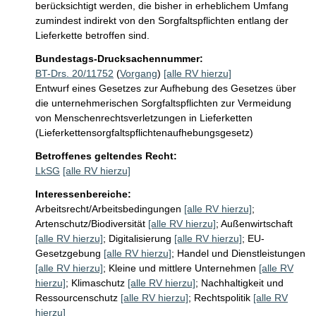
berücksichtigt werden, die bisher in erheblichem Umfang 
zumindest indirekt von den Sorgfaltspflichten entlang der 
Lieferkette betroffen sind.
Bundestags-Drucksachennummer:
BT-Drs. 20/11752
(
Vorgang
)
[alle RV hierzu]
Entwurf eines Gesetzes zur Aufhebung des Gesetzes über
die unternehmerischen Sorgfaltspflichten zur Vermeidung
von Menschenrechtsverletzungen in Lieferketten
(Lieferkettensorgfaltspflichtenaufhebungsgesetz)
Betroffenes geltendes Recht:
LkSG
[alle RV hierzu]
Interessenbereiche:
Arbeitsrecht/Arbeitsbedingungen
[alle RV hierzu]
;
Artenschutz/Biodiversität
[alle RV hierzu]
;
Außenwirtschaft
[alle RV hierzu]
;
Digitalisierung
[alle RV hierzu]
;
EU-
Gesetzgebung
[alle RV hierzu]
;
Handel und Dienstleistungen
[alle RV hierzu]
;
Kleine und mittlere Unternehmen
[alle RV
hierzu]
;
Klimaschutz
[alle RV hierzu]
;
Nachhaltigkeit und
Ressourcenschutz
[alle RV hierzu]
;
Rechtspolitik
[alle RV
hierzu]