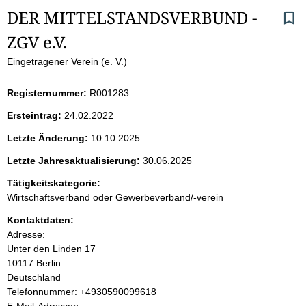
S
DER MITTELSTANDSVERBUND - 
ZGV e.V.
e
Eingetragener Verein (e. V.)
i
Registernummer:
R001283
t
Ersteintrag:
24.02.2022
e
Letzte Änderung:
10.10.2025
n
Letzte Jahresaktualisierung:
30.06.2025
i
Tätigkeitskategorie:
Wirtschaftsverband oder Gewerbeverband/-verein
n
Kontaktdaten:
Adresse:
h
Unter den Linden
17
10117
Berlin
a
Deutschland
K
Telefonnummer: +4930590099618
l
o