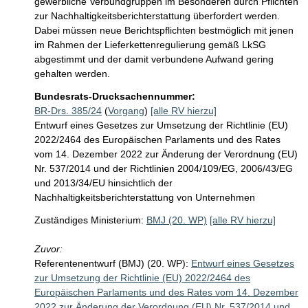
gewerbliche Verbundgruppen im Besonderen durch Pflichten 
zur Nachhaltigkeitsberichterstattung überfordert werden. 
Dabei müssen neue Berichtspflichten bestmöglich mit jenen 
im Rahmen der Lieferkettenregulierung gemäß LkSG 
abgestimmt und der damit verbundene Aufwand gering 
gehalten werden.
Bundesrats-Drucksachennummer:
BR-Drs. 385/24
(
Vorgang
)
[alle RV hierzu]
Entwurf eines Gesetzes zur Umsetzung der Richtlinie (EU)
2022/2464 des Europäischen Parlaments und des Rates
vom 14. Dezember 2022 zur Änderung der Verordnung (EU)
Nr. 537/2014 und der Richtlinien 2004/109/EG, 2006/43/EG
und 2013/34/EU hinsichtlich der
Nachhaltigkeitsberichterstattung von Unternehmen
Zuständiges Ministerium:
BMJ (20. WP)
[alle RV hierzu]
Zuvor:
Referentenentwurf (BMJ) (20. WP):
Entwurf eines Gesetzes
zur Umsetzung der Richtlinie (EU) 2022/2464 des
Europäischen Parlaments und des Rates vom 14. Dezember
2022 zur Änderung der Verordnung (EU) Nr. 537/2014 und