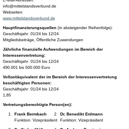
E-Mail-Adressen:
n
info@mittelstandsverbund.de
t
t
Webseiten:
a
www.mittelstandsverbund.de
k
Hauptfinanzierungsquellen
(in absteigender Reihenfolge):
t
Geschäftsjahr: 01/24 bis 12/24
i
Mitgliedsbeiträge, Öffentliche Zuwendungen
n
f
Jährliche finanzielle Aufwendungen im Bereich der
o
Interessenvertretung:
r
Geschäftsjahr: 01/24 bis 12/24
m
490.001 bis 500.000 Euro
a
Vollzeitäquivalent der im Bereich der Interessenvertretung
t
beschäftigten Personen:
i
Geschäftsjahr: 01/24 bis 12/24
o
1,85
n
e
Vertretungsberechtigte Person(en):
n
Frank Bermbach 
Dr. Benedikt Erdmann 
:
Funktion: Vizepräsident
Funktion: Vizepräsident