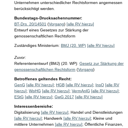
Unternehmen unterschiedlicher Rechtsformen angemessen 
berücksichtigt werden.
Bundestags-Drucksachennummer:
BT-Drs. 20/14501
(
Vorgang
)
[alle RV hierzu]
Entwurf eines Gesetzes zur Stärkung der
genossenschaftlichen Rechtsform
Zuständiges Ministerium:
BMJ (20. WP)
[alle RV hierzu]
Zuvor:
Referentenentwurf (BMJ) (20. WP):
Gesetz zur Stärkung der
genossenschaftlichen Rechtsform
(
Vorgang
)
Betroffenes geltendes Recht:
GenG
[alle RV hierzu]
;
HGB
[alle RV hierzu]
;
InsO
[alle RV
hierzu]
;
WpHG
[alle RV hierzu]
;
VermAnlG
[alle RV hierzu]
;
EStG
[alle RV hierzu]
;
GwG 2017
[alle RV hierzu]
Interessenbereiche:
Digitalisierung
[alle RV hierzu]
;
Handel und Dienstleistungen
[alle RV hierzu]
;
Handwerk
[alle RV hierzu]
;
Kleine und
mittlere Unternehmen
[alle RV hierzu]
;
Öffentliche Finanzen,