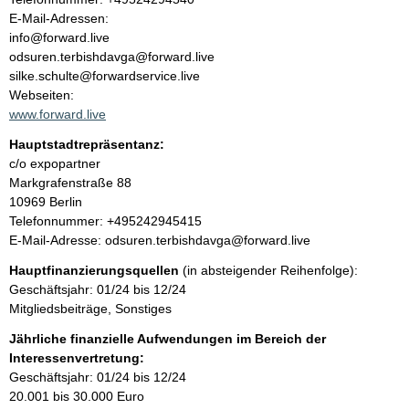
l
o
E-Mail-Adressen:
n
info@forward.live
t
t
odsuren.terbishdavga@forward.live
a
silke.schulte@forwardservice.live
k
Webseiten:
t
www.forward.live
i
Hauptstadtrepräsentanz:
n
A
c/o expopartner
f
d
Markgrafenstraße
88
o
r
10969
Berlin
r
e
K
Telefonnummer: +495242945415
m
s
o
E-Mail-Adresse: odsuren.terbishdavga@forward.live
a
s
n
t
Hauptfinanzierungsquellen
(in absteigender Reihenfolge):
e
t
i
Geschäftsjahr: 01/24 bis 12/24
a
o
Mitgliedsbeiträge, Sonstiges
k
n
t
Jährliche finanzielle Aufwendungen im Bereich der
e
i
Interessenvertretung:
n
n
Geschäftsjahr: 01/24 bis 12/24
:
f
20.001 bis 30.000 Euro