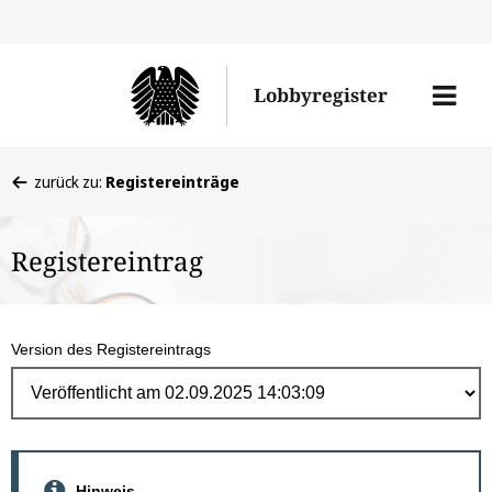
Direk
zum
Men
Lobbyregister
Inhal
öffne
Sie
zurück zu:
Registereinträge
befinden
sich
Registereintrag
hier:
Version des Registereintrags
Hinweis