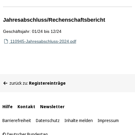
Jahresabschluss/Rechenschaftsbericht
Geschäftsjahr: 01/24 bis 12/24
110945-Jahresabschluss-2024.pdf
Sie
zurück zu:
Registereinträge
befinden
sich
hier:
Interne
Hilfe
Kontakt
Newsletter
Links
Barrierefreiheit
Datenschutz
Inhalte melden
Impressum
© Deutscher Bundestag