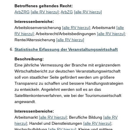
Betroffenes geltendes Recht:
ArbZRG
[alle RV hierzu]
;
ArbZG
[alle RV hierzu]
Interessenbereiche:
Arbeitslosenversicherung
[alle RV hierzu]
;
Arbeitsmarkt
[alle
RV hierzu]
;
Arbeitsrecht/Arbeitsbedingungen
[alle RV hierzu]
;
Rente/Alterssicherung
[alle RV hierzu]
Statistische Erfassung der Veranstaltungswirtschaft
Beschreibung:
Eine jährliche Vermessung der Branche mit ergänzendem 
Wirtschaftsbericht zur deutschen Veranstaltungswirtschaft 
soll von staatlicher Seite gefördert werden um größere 
Transparenz zu schaffen und bessere Handlungsstrategien 
zu entwickeln. Angelehnt werden soll es an das 
Satellitenkontenverfahren, wie bei der Tourismuswirtschaft 
angewandt.  
Interessenbereiche:
Arbeitsmarkt
[alle RV hierzu]
;
Berufliche Bildung
[alle RV
hierzu]
;
Handel und Dienstleistungen
[alle RV hierzu]
;
Hochschulbildung
[alle RV hierzu]
;
Kleine und mittlere