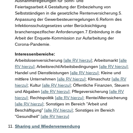
Ausnahmeregelungen für Sonn- und 
Feiertagsarbeit.4.Gestaltung der Einbeziehung von 
Selbstständigen in die gesetzliche Rentenversicherung.5. 
Anpassung der Gewerbesteuerregelungen.6.Reform des 
Infektionsschutzgesetzes unter Berücksichtigung 
branchenspezifischer Anforderungen.7.Einbindung in die 
Arbeit der Enquete-Kommission zur Aufarbeitung der 
Corona-Pandemie.
Interessenbereiche:
Arbeitslosenversicherung
[alle RV hierzu]
;
Arbeitsmarkt
[alle
RV hierzu]
;
Arbeitsrecht/Arbeitsbedingungen
[alle RV hierzu]
;
Handel und Dienstleistungen
[alle RV hierzu]
;
Kleine und
mittlere Unternehmen
[alle RV hierzu]
;
Klimaschutz
[alle RV
hierzu]
;
Kultur
[alle RV hierzu]
;
Öffentliche Finanzen, Steuern
und Abgaben
[alle RV hierzu]
;
Pflegeversicherung
[alle RV
hierzu]
;
Rechtspolitik
[alle RV hierzu]
;
Rente/Alterssicherung
[alle RV hierzu]
;
Sonstiges im Bereich "Arbeit und
Beschäftigung"
[alle RV hierzu]
;
Sonstiges im Bereich
"Gesundheit"
[alle RV hierzu]
Sharing und Wiederverwendung