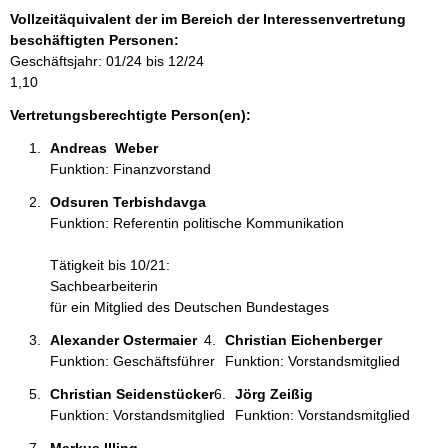
o
Vollzeitäquivalent der im Bereich der Interessenvertretung
r
beschäftigten Personen:
m
Geschäftsjahr: 01/24 bis 12/24
a
1,10
t
i
Vertretungsberechtigte Person(en):
o
Andreas  Weber 
n
Funktion: Finanzvorstand
e
n
Odsuren Terbishdavga 
:
Funktion: Referentin politische Kommunikation
Tätigkeit bis 10/21:
Sachbearbeiterin
für ein Mitglied des Deutschen Bundestages
Alexander Ostermaier 
Christian Eichenberger 
Funktion: Geschäftsführer
Funktion: Vorstandsmitglied
Christian Seidenstücker 
Jörg Zeißig 
Funktion: Vorstandsmitglied
Funktion: Vorstandsmitglied