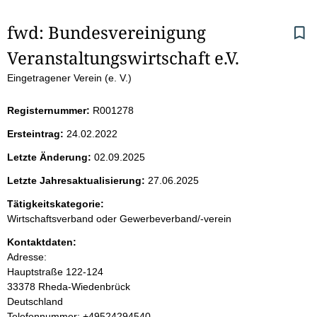
S
fwd: Bundesvereinigung 
Veranstaltungswirtschaft e.V.
e
Eingetragener Verein (e. V.)
i
Registernummer:
R001278
t
Ersteintrag:
24.02.2022
e
Letzte Änderung:
02.09.2025
n
Letzte Jahresaktualisierung:
27.06.2025
i
Tätigkeitskategorie:
Wirtschaftsverband oder Gewerbeverband/-verein
n
Kontaktdaten:
Adresse:
h
Hauptstraße
122-124
33378
Rheda-Wiedenbrück
a
Deutschland
K
Telefonnummer: +49524294540