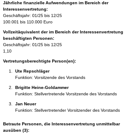
f
Jährliche finanzielle Aufwendungen im Bereich der
o
Interessenvertretung:
r
Geschäftsjahr: 01/25 bis 12/25
m
100.001 bis 110.000 Euro
a
Vollzeitäquivalent der im Bereich der Interessenvertretung
t
beschäftigten Personen:
i
Geschäftsjahr: 01/25 bis 12/25
o
1,10
n
e
Vertretungsberechtigte Person(en):
n
Ute Repschläger 
:
Funktion: Vorsitzende des Vorstands
Brigitte Heine-Goldammer 
Funktion: Stellvertretende Vorsitzende des Vorstands
Jan Neuer 
Funktion: Stellvertretender Vorsitzender des Vorstands
Betraute Personen, die Interessenvertretung unmittelbar
ausüben (3):