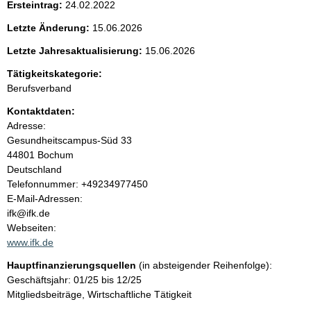
Ersteintrag:
24.02.2022
e
Letzte Änderung:
15.06.2026
n
Letzte Jahresaktualisierung:
15.06.2026
i
Tätigkeitskategorie:
Berufsverband
n
Kontaktdaten:
Adresse:
h
Gesundheitscampus-Süd
33
44801
Bochum
a
Deutschland
K
Telefonnummer: +49234977450
l
o
E-Mail-Adressen:
n
ifk@ifk.de
t
t
Webseiten:
a
www.ifk.de
k
Hauptfinanzierungsquellen
(in absteigender Reihenfolge):
t
Geschäftsjahr: 01/25 bis 12/25
i
Mitgliedsbeiträge, Wirtschaftliche Tätigkeit
n