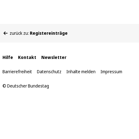
Sie
zurück zu:
Registereinträge
befinden
sich
hier:
Interne
Hilfe
Kontakt
Newsletter
Links
Barrierefreiheit
Datenschutz
Inhalte melden
Impressum
© Deutscher Bundestag