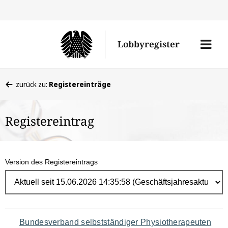
Direk
zum
Men
Lobbyregister
Inhal
öffne
Sie
zurück zu:
Registereinträge
befinden
sich
Registereintrag
hier:
Version des Registereintrags
Navigation
Bundesverband selbstständiger Physiotherapeuten