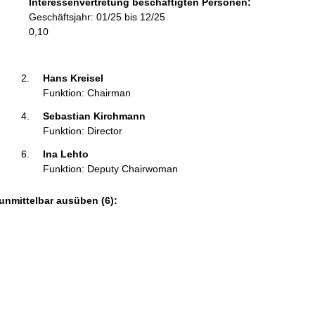
Interessenvertretung beschäftigten Personen:
r
Geschäftsjahr: 01/25 bis 12/25
m
0,10
a
t
i
Hans Kreisel 
o
Funktion: Chairman
n
Sebastian Kirchmann 
e
Funktion: Director
n
:
Ina Lehto 
Funktion: Deputy Chairwoman
unmittelbar ausüben (6):