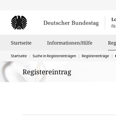
L
fü
Hauptnavigation
Startseite
Informationen/Hilfe
Reg
Sie
Startseite
Suche in Registereinträgen
Registereinträge
befinden
Registereintrag
sich
hier: