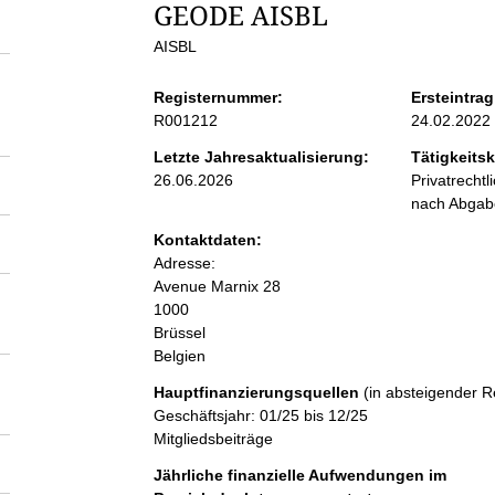
S
GEODE AISBL
AISBL
e
Registernummer:
Ersteintrag
i
R001212
24.02.2022
Letzte Jahresaktualisierung:
Tätigkeitsk
t
26.06.2026
Privatrecht
nach Abga
e
Kontaktdaten:
Adresse:
n
Avenue Marnix 28
1000
Brüssel
i
Belgien
n
Hauptfinanzierungsquellen
(in absteigender R
Geschäftsjahr: 01/25 bis 12/25
Mitgliedsbeiträge
h
Jährliche finanzielle Aufwendungen im