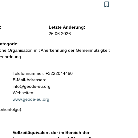
:
Letzte Änderung:
26.06.2026
ategorie:
liche Organisation mit Anerkennung der Gemeinnützigkeit
benordnung
K
Telefonnummer: +3222044460
o
E-Mail-Adressen:
n
info@geode-eu.org
t
Webseiten:
a
www.geode-eu.org
k
eihenfolge):
t
i
n
f
Vollzeitäquivalent der im Bereich der
o