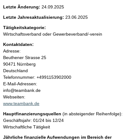
e
Letzte Änderung:
24.09.2025
n
Letzte Jahresaktualisierung:
23.06.2025
i
Tätigkeitskategorie:
Wirtschaftsverband oder Gewerbeverband/-verein
n
Kontaktdaten:
Adresse:
h
Beuthener Strasse
25
90471
Nürnberg
a
Deutschland
K
Telefonnummer: +4991153902000
l
o
E-Mail-Adressen:
n
info@teambank.de
t
t
Webseiten:
a
www.teambank.de
k
Hauptfinanzierungsquellen
(in absteigender Reihenfolge):
t
Geschäftsjahr: 01/24 bis 12/24
i
Wirtschaftliche Tätigkeit
n
f
Jährliche finanzielle Aufwendungen im Bereich der