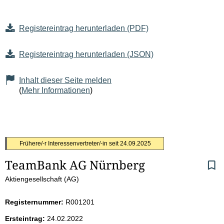
Registereintrag herunterladen (PDF)
Registereintrag herunterladen (JSON)
Inhalt dieser Seite melden
(
Mehr Informationen
)
S
Frühere/-r Interessenvertreter/-in seit
24.09.2025
TeamBank AG Nürnberg
e
Aktiengesellschaft (AG)
i
Registernummer:
R001201
t
Ersteintrag:
24.02.2022