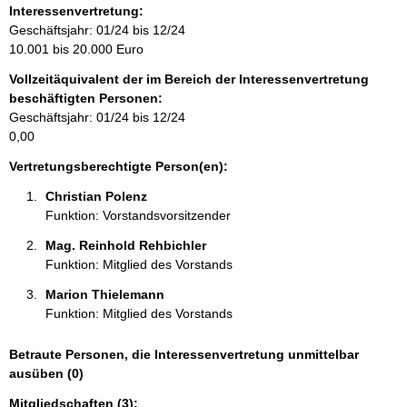
o
Interessenvertretung:
r
Geschäftsjahr: 01/24 bis 12/24
m
10.001 bis 20.000 Euro
a
Vollzeitäquivalent der im Bereich der Interessenvertretung
t
beschäftigten Personen:
i
Geschäftsjahr: 01/24 bis 12/24
o
0,00
n
e
Vertretungsberechtigte Person(en):
n
Christian Polenz 
:
Funktion: Vorstandsvorsitzender
Mag. Reinhold Rehbichler 
Funktion: Mitglied des Vorstands
Marion Thielemann 
Funktion: Mitglied des Vorstands
Betraute Personen, die Interessenvertretung unmittelbar
ausüben (0)
Mitgliedschaften (3):