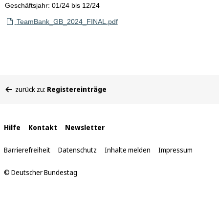
Geschäftsjahr: 01/24 bis 12/24
TeamBank_GB_2024_FINAL.pdf
Sie
zurück zu:
Registereinträge
befinden
sich
hier:
Interne
Hilfe
Kontakt
Newsletter
Links
Barrierefreiheit
Datenschutz
Inhalte melden
Impressum
© Deutscher Bundestag