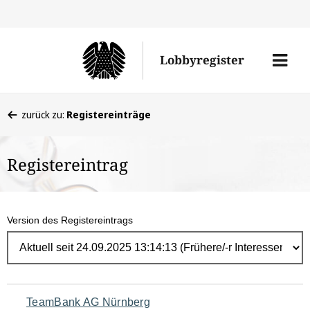
Direk
zum
Men
Lobbyregister
Inhal
öffne
Sie
zurück zu:
Registereinträge
befinden
sich
Registereintrag
hier:
Version des Registereintrags
Navigation
TeamBank AG Nürnberg