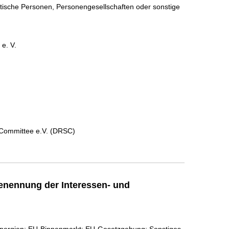
istische Personen, Personengesellschaften oder sonstige
e. V.
Committee e.V. (DRSC)
enennung der Interessen- und
Energien; EU-Binnenmarkt; EU-Gesetzgebung; Sonstiges