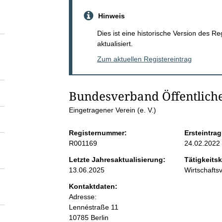
S
Hinweis
e
Dies ist eine historische Version des R
aktualisiert.
i
Zum aktuellen Registereintrag
t
Bundesverband Öffentliche
e
Eingetragener Verein (e. V.)
n
Registernummer:
Ersteintrag
R001169
24.02.2022
i
Letzte Jahresaktualisierung:
Tätigkeitsk
13.06.2025
Wirtschaft
n
Kontaktdaten:
Adresse:
h
Lennéstraße
11
10785
Berlin