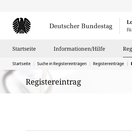
L
fü
Hauptnavigation
Startseite
Informationen/Hilfe
Reg
Sie
Startseite
Suche in Registereinträgen
Registereinträge
befinden
Registereintrag
sich
hier: