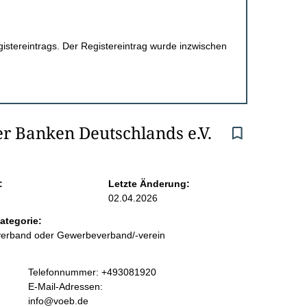
egistereintrags. Der Registereintrag wurde inzwischen
r Banken Deutschlands e.V.
:
Letzte Änderung:
02.04.2026
ategorie:
sverband oder Gewerbeverband/-verein
K
Telefonnummer: +493081920
o
E-Mail-Adressen:
n
info@voeb.de