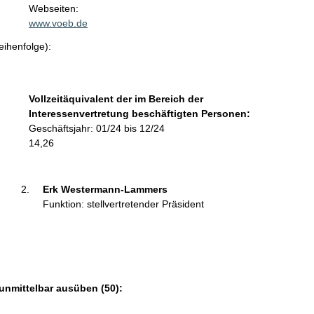
t
Webseiten:
a
www.voeb.de
k
eihenfolge):
t
i
n
f
Vollzeitäquivalent der im Bereich der
o
Interessenvertretung beschäftigten Personen:
r
Geschäftsjahr: 01/24 bis 12/24
m
14,26
a
t
i
Erk Westermann-Lammers 
o
Funktion: stellvertretender Präsident
n
e
n
:
unmittelbar ausüben (50):