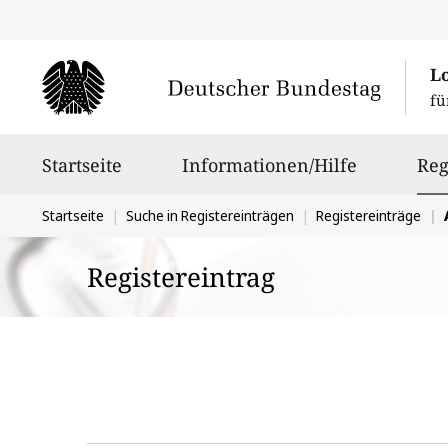
L
fü
Hauptnavigation
Startseite
Informationen/Hilfe
Reg
Sie
Startseite
Suche in Registereinträgen
Registereinträge
befinden
Registereintrag
sich
hier: