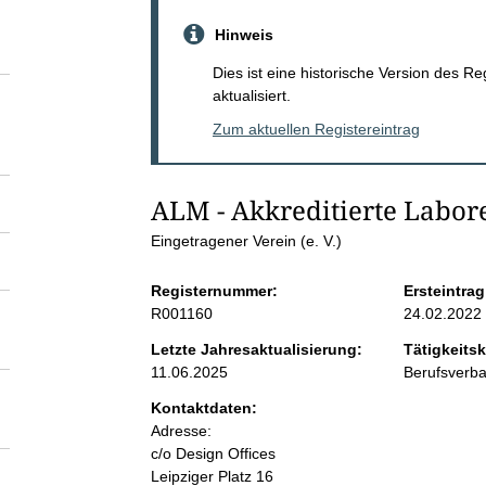
S
Hinweis
e
Dies ist eine historische Version des R
aktualisiert.
i
Zum aktuellen Registereintrag
t
ALM - Akkreditierte Labore
e
Eingetragener Verein (e. V.)
n
Registernummer:
Ersteintrag
R001160
24.02.2022
i
Letzte Jahresaktualisierung:
Tätigkeitsk
11.06.2025
Berufsverb
n
Kontaktdaten:
Adresse:
h
c/o Design Offices
Leipziger Platz
16