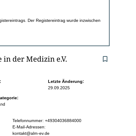
egistereintrags. Der Registereintrag wurde inzwischen
 in der Medizin e.V.
:
Letzte Änderung:
29.09.2025
ategorie:
and
K
Telefonnummer: +49304036884000
o
E-Mail-Adressen:
n
kontakt@alm-ev.de