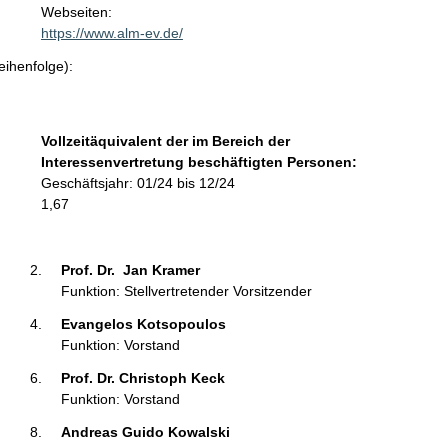
t
Webseiten:
a
https://www.alm-ev.de/
k
eihenfolge):
t
i
n
f
Vollzeitäquivalent der im Bereich der
o
Interessenvertretung beschäftigten Personen:
r
Geschäftsjahr: 01/24 bis 12/24
m
1,67
a
t
i
Prof. Dr.  Jan Kramer 
o
Funktion: Stellvertretender Vorsitzender
n
Evangelos Kotsopoulos 
e
Funktion: Vorstand
n
:
Prof. Dr. Christoph Keck 
Funktion: Vorstand
Andreas Guido Kowalski 