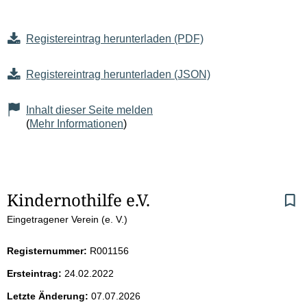
Registereintrag herunterladen (PDF)
Registereintrag herunterladen (JSON)
Inhalt dieser Seite melden
(
Mehr Informationen
)
S
Kindernothilfe e.V.
Eingetragener Verein (e. V.)
e
i
Registernummer:
R001156
Ersteintrag:
24.02.2022
t
Letzte Änderung:
07.07.2026