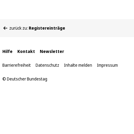
Sie
zurück zu:
Registereinträge
befinden
sich
hier:
Interne
Hilfe
Kontakt
Newsletter
Links
Barrierefreiheit
Datenschutz
Inhalte melden
Impressum
© Deutscher Bundestag