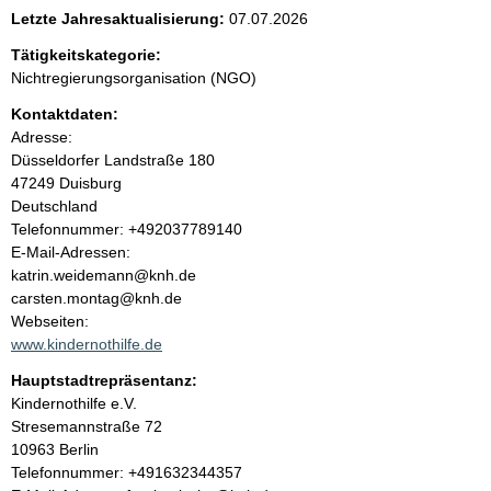
e
Letzte Jahresaktualisierung:
07.07.2026
n
Tätigkeitskategorie:
Nichtregierungsorganisation (NGO)
i
Kontaktdaten:
Adresse:
n
Düsseldorfer Landstraße
180
47249
Duisburg
h
Deutschland
K
Telefonnummer: +492037789140
a
o
E-Mail-Adressen:
n
katrin.weidemann@knh.de
l
t
carsten.montag@knh.de
a
Webseiten:
t
k
www.kindernothilfe.de
t
Hauptstadtrepräsentanz:
i
A
Kindernothilfe e.V.
n
d
Stresemannstraße
72
f
r
10963
Berlin
o
e
K
Telefonnummer: +491632344357
r