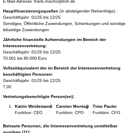
s
o
E-Mail-Adresse: frank.mischo@knh.de
m
s
n
a
Hauptfinanzierungsquellen
(in absteigender Reihenfolge):
e
t
t
Geschäftsjahr: 01/25 bis 12/25
a
i
Sonstiges, Öffentliche Zuwendungen, Schenkungen und sonstige
k
o
lebzeitige Zuwendungen
t
n
i
Jährliche finanzielle Aufwendungen im Bereich der
e
n
Interessenvertretung:
n
f
Geschäftsjahr: 01/25 bis 12/25
:
o
70.001 bis 80.000 Euro
r
Vollzeitäquivalent der im Bereich der Interessenvertretung
m
beschäftigten Personen:
a
Geschäftsjahr: 01/25 bis 12/25
t
7,00
i
o
Vertretungsberechtigte Person(en):
n
Katrin Weidemann 
Carsten Montag 
Timo Pauler 
e
Funktion: CEO
Funktion: CPO
Funktion: CFO
n
:
Betraute Personen, die Interessenvertretung unmittelbar
ausüben (11):