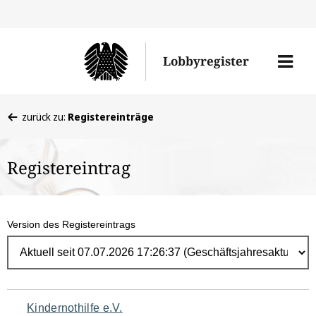
Direk
zum
Men
Lobbyregister
Inhal
öffne
Sie
zurück zu:
Registereinträge
befinden
sich
Registereintrag
hier:
Version des Registereintrags
Navigation
Kindernothilfe e.V.