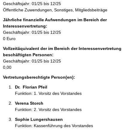
Geschäftsjahr: 01/25 bis 12/25
i
Öffentliche Zuwendungen, Sonstiges, Mitgliedsbeiträge
n
f
Jährliche finanzielle Aufwendungen im Bereich der
o
Interessenvertretung:
r
Geschäftsjahr: 01/25 bis 12/25
m
0 Euro
a
Vollzeitäquivalent der im Bereich der Interessenvertretung
t
beschäftigten Personen:
i
Geschäftsjahr: 01/25 bis 12/25
o
0,00
n
e
Vertretungsberechtigte Person(en):
n
Dr.  Florian Pfeil  
:
Funktion: 1. Vorsitz des Vorstandes
Verena Storch 
Funktion: 2. Vorsitz des Vorstandes
Sophie Lungershausen 
Funktion: Kassenführung des Vorstandes