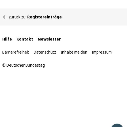
Sie
zurück zu:
Registereinträge
befinden
sich
hier:
Interne
Hilfe
Kontakt
Newsletter
Links
Barrierefreiheit
Datenschutz
Inhalte melden
Impressum
© Deutscher Bundestag