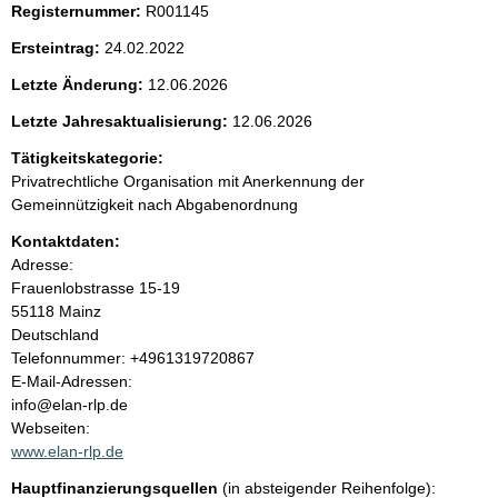
Registernummer:
R001145
e
Ersteintrag:
24.02.2022
n
Letzte Änderung:
12.06.2026
i
Letzte Jahresaktualisierung:
12.06.2026
Tätigkeitskategorie:
n
Privatrechtliche Organisation mit Anerkennung der
Gemeinnützigkeit nach Abgabenordnung
h
Kontaktdaten:
a
Adresse:
Frauenlobstrasse
15-19
l
55118
Mainz
Deutschland
t
K
Telefonnummer: +4961319720867
o
E-Mail-Adressen:
n
info@elan-rlp.de
t
Webseiten:
a
www.elan-rlp.de
k
Hauptfinanzierungsquellen
(in absteigender Reihenfolge):
t