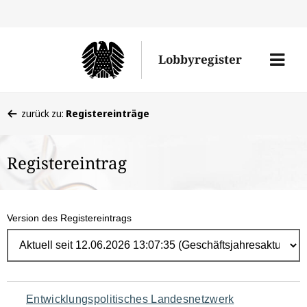
Direk
zum
Men
Lobbyregister
Inhal
öffne
Sie
zurück zu:
Registereinträge
befinden
sich
Registereintrag
hier:
Version des Registereintrags
Navigation
Entwicklungspolitisches Landesnetzwerk