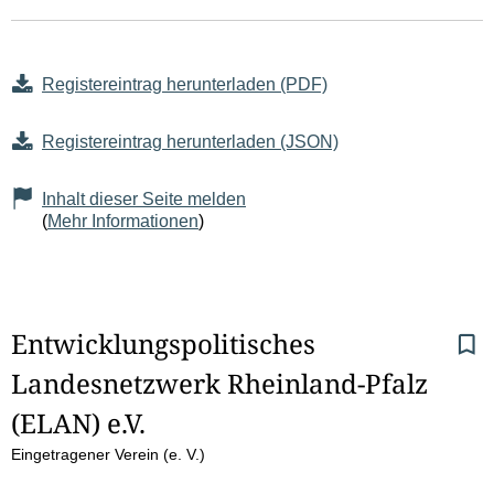
Registereintrag herunterladen (PDF)
Registereintrag herunterladen (JSON)
Inhalt dieser Seite melden
(
Mehr Informationen
)
S
Entwicklungspolitisches 
Landesnetzwerk Rheinland-Pfalz 
e
(ELAN) e.V. 
i
Eingetragener Verein (e. V.)
t