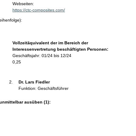
t
Webseiten:
a
https://ctc-composites.com/
k
eihenfolge):
t
i
n
f
Vollzeitäquivalent der im Bereich der
o
Interessenvertretung beschäftigten Personen:
r
Geschäftsjahr: 01/24 bis 12/24
m
0,25
a
t
i
Dr. Lars Fiedler 
o
Funktion: Geschäftsführer
n
e
unmittelbar ausüben (1):
n
: