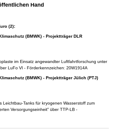
ffentlichen Hand
ro (2):
Klimaschutz (BMWK) - Projektträger DLR
plaste im Einsatz angewandter Luftfahrtforschung unter 
 über LuFo VI - Förderkennzeichen: 20W1914A
Klimaschutz (BMWK) - Projektträger Jülich (PTJ)
es Leichtbau-Tanks für kryogenen Wasserstoff zum 
ierten Versorgungseinheit" über TTP-LB - 