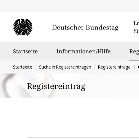
L
fü
Hauptnavigation
Startseite
Informationen/Hilfe
Reg
Sie
Startseite
Suche in Registereinträgen
Registereinträge
befinden
Registereintrag
sich
hier: