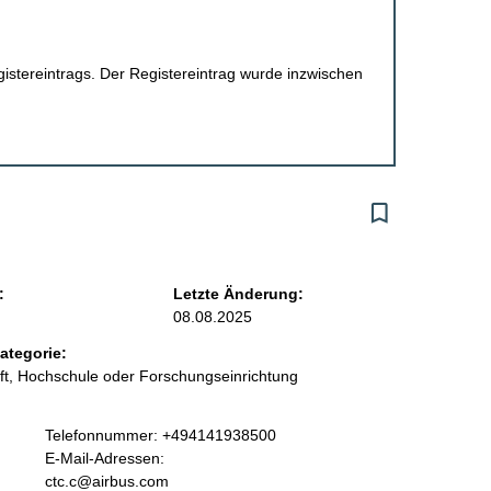
egistereintrags. Der Registereintrag wurde inzwischen
:
Letzte Änderung:
08.08.2025
ategorie:
t, Hochschule oder Forschungseinrichtung
K
Telefonnummer: +494141938500
o
E-Mail-Adressen:
n
ctc.c@airbus.com