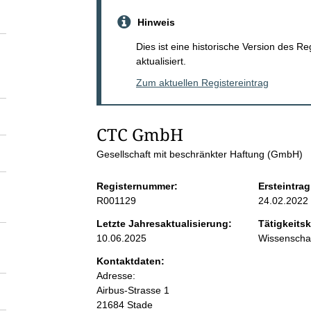
S
Hinweis
e
Dies ist eine historische Version des R
aktualisiert.
i
Zum aktuellen Registereintrag
t
CTC GmbH
e
Gesellschaft mit beschränkter Haftung (GmbH)
n
Registernummer:
Ersteintrag
R001129
24.02.2022
i
Letzte Jahresaktualisierung:
Tätigkeitsk
10.06.2025
Wissenschaf
n
Kontaktdaten:
Adresse:
h
Airbus-Strasse
1
21684
Stade