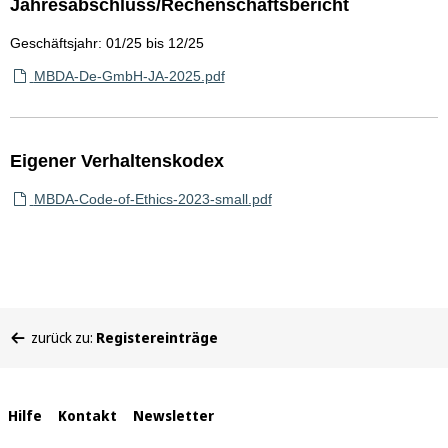
Jahresabschluss/Rechenschaftsbericht
Geschäftsjahr: 01/25 bis 12/25
MBDA-De-GmbH-JA-2025.pdf
Eigener Verhaltenskodex
MBDA-Code-of-Ethics-2023-small.pdf
Sie
zurück zu:
Registereinträge
befinden
sich
hier:
Interne
Hilfe
Kontakt
Newsletter