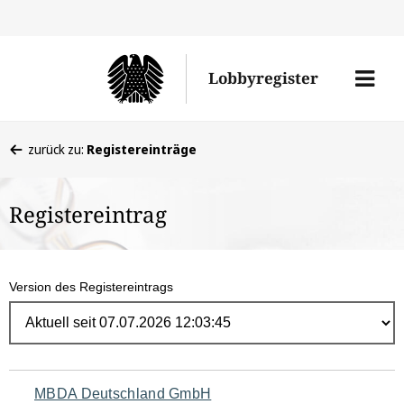
Direk
zum
Men
Lobbyregister
Inhal
öffne
Sie
zurück zu:
Registereinträge
befinden
sich
Registereintrag
hier:
Version des Registereintrags
Navigation
MBDA Deutschland GmbH