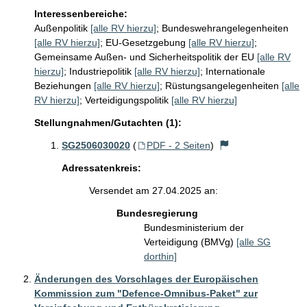
Interessenbereiche:
Außenpolitik
[alle RV hierzu]
;
Bundeswehrangelegenheiten
[alle RV hierzu]
;
EU-Gesetzgebung
[alle RV hierzu]
;
Gemeinsame Außen- und Sicherheitspolitik der EU
[alle RV
hierzu]
;
Industriepolitik
[alle RV hierzu]
;
Internationale
Beziehungen
[alle RV hierzu]
;
Rüstungsangelegenheiten
[alle
RV hierzu]
;
Verteidigungspolitik
[alle RV hierzu]
Stellungnahmen/Gutachten (1):
SG2506030020
(
PDF - 2 Seiten
)
Adressatenkreis:
Versendet am 27.04.2025 an:
Bundesregierung
Bundesministerium der
Verteidigung (BMVg)
[alle SG
dorthin]
Änderungen des Vorschlages der Europäischen
Kommission zum "Defence-Omnibus-Paket" zur