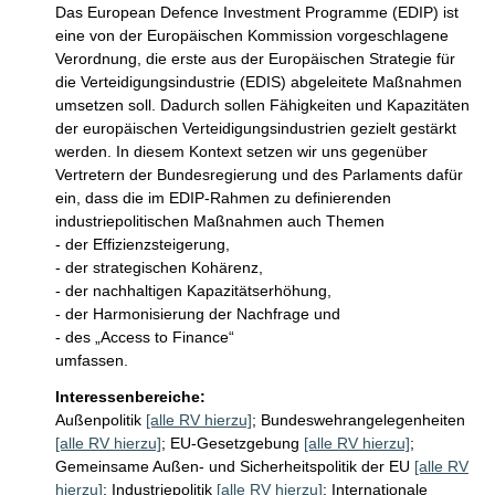
Das European Defence Investment Programme (EDIP) ist 
eine von der Europäischen Kommission vorgeschlagene 
Verordnung, die erste aus der Europäischen Strategie für 
die Verteidigungsindustrie (EDIS) abgeleitete Maßnahmen 
umsetzen soll. Dadurch sollen Fähigkeiten und Kapazitäten 
der europäischen Verteidigungsindustrien gezielt gestärkt 
werden. In diesem Kontext setzen wir uns gegenüber 
Vertretern der Bundesregierung und des Parlaments dafür 
ein, dass die im EDIP-Rahmen zu definierenden 
industriepolitischen Maßnahmen auch Themen

- der Effizienzsteigerung,

- der strategischen Kohärenz,

- der nachhaltigen Kapazitätserhöhung,

- der Harmonisierung der Nachfrage und

- des „Access to Finance“

umfassen.
Interessenbereiche:
Außenpolitik
[alle RV hierzu]
;
Bundeswehrangelegenheiten
[alle RV hierzu]
;
EU-Gesetzgebung
[alle RV hierzu]
;
Gemeinsame Außen- und Sicherheitspolitik der EU
[alle RV
hierzu]
;
Industriepolitik
[alle RV hierzu]
;
Internationale