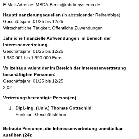
f
e
o
E-Mail-Adresse: MBDA-Berlin@mbda-systems.de
o
s
n
r
Hauptfinanzierungsquellen
(in absteigender Reihenfolge):
s
t
m
Geschäftsjahr: 01/25 bis 12/25
e
a
a
Wirtschaftliche Tätigkeit, Öffentliche Zuwendungen
k
t
t
Jährliche finanzielle Aufwendungen im Bereich der
i
i
Interessenvertretung:
o
n
Geschäftsjahr: 01/25 bis 12/25
n
f
1.980.001 bis 1.990.000 Euro
e
o
n
Vollzeitäquivalent der im Bereich der Interessenvertretung
r
:
beschäftigten Personen:
m
Geschäftsjahr: 01/25 bis 12/25
a
3,02
t
i
Vertretungsberechtigte Person(en):
o
Dipl.-Ing. (Univ.) Thomas Gottschild 
n
Funktion: Geschäftsführer
e
n
:
Betraute Personen, die Interessenvertretung unmittelbar
ausüben (24):