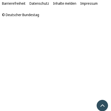
Links
Barrierefreiheit
Datenschutz
Inhalte melden
Impressum
© Deutscher Bundestag
Nach