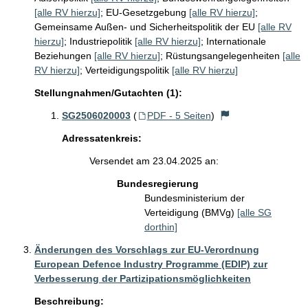
[alle RV hierzu]
;
EU-Gesetzgebung
[alle RV hierzu]
;
Gemeinsame Außen- und Sicherheitspolitik der EU
[alle RV
hierzu]
;
Industriepolitik
[alle RV hierzu]
;
Internationale
Beziehungen
[alle RV hierzu]
;
Rüstungsangelegenheiten
[alle
RV hierzu]
;
Verteidigungspolitik
[alle RV hierzu]
Stellungnahmen/Gutachten (1):
SG2506020003
(
PDF - 5 Seiten
)
Adressatenkreis:
Versendet am 23.04.2025 an:
Bundesregierung
Bundesministerium der
Verteidigung (BMVg)
[alle SG
dorthin]
Änderungen des Vorschlags zur EU-Verordnung
European Defence Industry Programme (EDIP) zur
Verbesserung der Partizipationsmöglichkeiten
Beschreibung: