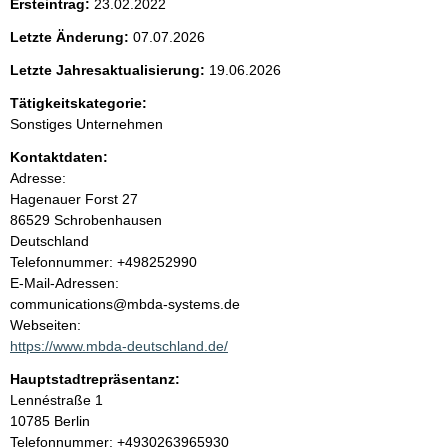
Ersteintrag:
23.02.2022
t
Letzte Änderung:
07.07.2026
e
Letzte Jahresaktualisierung:
19.06.2026
n
Tätigkeitskategorie:
Sonstiges Unternehmen
i
Kontaktdaten:
Adresse:
n
Hagenauer Forst
27
86529
Schrobenhausen
h
Deutschland
K
Telefonnummer: +498252990
a
o
E-Mail-Adressen:
n
communications@mbda-systems.de
l
t
Webseiten:
a
https://www.mbda-deutschland.de/
t
k
Hauptstadtrepräsentanz:
t
A
Lennéstraße
1
i
d
10785
Berlin
n
r
K
Telefonnummer: +4930263965930