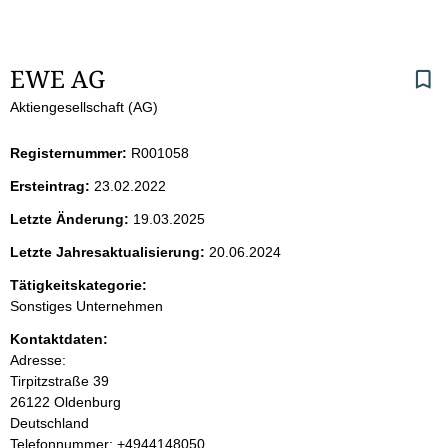
S
EWE AG
Aktiengesellschaft (AG)
e
i
Registernummer:
R001058
Ersteintrag:
23.02.2022
t
Letzte Änderung:
19.03.2025
e
Letzte Jahresaktualisierung:
20.06.2024
n
Tätigkeitskategorie:
Sonstiges Unternehmen
i
Kontaktdaten:
Adresse:
n
Tirpitzstraße
39
26122
Oldenburg
h
Deutschland
K
Telefonnummer: +4944148050