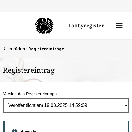
Direk
zum
Men
Lobbyregister
Inhal
öffne
Sie
zurück zu:
Registereinträge
befinden
sich
Registereintrag
hier:
Version des Registereintrags
Hinweis