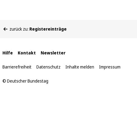
Sie
zurück zu:
Registereinträge
befinden
sich
hier:
Interne
Hilfe
Kontakt
Newsletter
Links
Barrierefreiheit
Datenschutz
Inhalte melden
Impressum
© Deutscher Bundestag