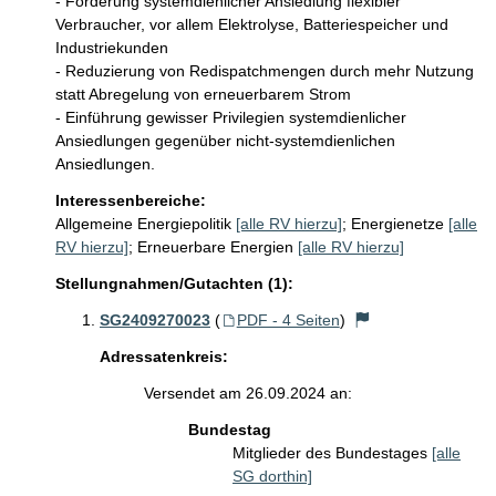
- Förderung systemdienlicher Ansiedlung flexibler 
Verbraucher, vor allem Elektrolyse, Batteriespeicher und 
Industriekunden

- Reduzierung von Redispatchmengen durch mehr Nutzung 
statt Abregelung von erneuerbarem Strom

- Einführung gewisser Privilegien systemdienlicher 
Ansiedlungen gegenüber nicht-systemdienlichen 
Ansiedlungen.
Interessenbereiche:
Allgemeine Energiepolitik
[alle RV hierzu]
;
Energienetze
[alle
RV hierzu]
;
Erneuerbare Energien
[alle RV hierzu]
Stellungnahmen/Gutachten (1):
SG2409270023
(
PDF - 4 Seiten
)
Adressatenkreis:
Versendet am 26.09.2024 an:
Bundestag
Mitglieder des Bundestages
[alle
SG dorthin]