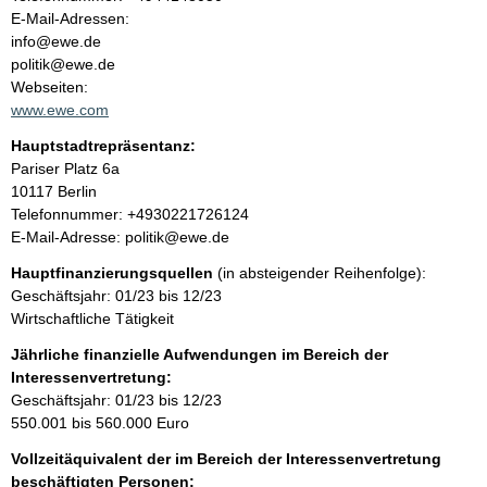
a
o
E-Mail-Adressen:
n
info@ewe.de
l
t
politik@ewe.de
a
Webseiten:
t
k
www.ewe.com
t
Hauptstadtrepräsentanz:
i
A
Pariser Platz
6a
n
d
10117
Berlin
f
r
K
Telefonnummer: +4930221726124
o
e
o
E-Mail-Adresse: politik@ewe.de
r
s
n
m
Hauptfinanzierungsquellen
(in absteigender Reihenfolge):
s
t
a
Geschäftsjahr: 01/23 bis 12/23
e
a
t
Wirtschaftliche Tätigkeit
k
i
t
Jährliche finanzielle Aufwendungen im Bereich der
o
i
Interessenvertretung:
n
n
Geschäftsjahr: 01/23 bis 12/23
e
f
550.001 bis 560.000 Euro
n
o
:
Vollzeitäquivalent der im Bereich der Interessenvertretung
r
beschäftigten Personen: