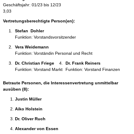
m
Geschäftsjahr: 01/23 bis 12/23
a
3,03
t
i
Vertretungsberechtigte Person(en):
o
Stefan  Dohler 
n
Funktion: Vorstandsvorsitzender
e
n
Vera Weidemann 
:
Funktion: Vorständin Personal und Recht
Dr. Christian Friege 
Dr. Frank Reiners 
Funktion: Vorstand Markt
Funktion: Vorstand Finanzen
Betraute Personen, die Interessenvertretung unmittelbar
ausüben (8):
Justin Müller 
Aiko Holstein 
Dr. Oliver Ruch 
Alexander von Essen 