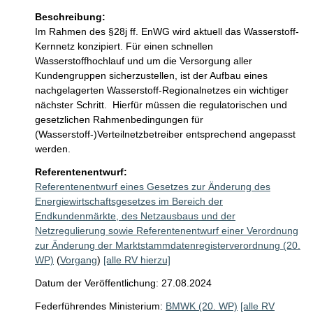
Beschreibung:
Im Rahmen des §28j ff. EnWG wird aktuell das Wasserstoff-
Kernnetz konzipiert. Für einen schnellen 
Wasserstoffhochlauf und um die Versorgung aller 
Kundengruppen sicherzustellen, ist der Aufbau eines 
nachgelagerten Wasserstoff-Regionalnetzes ein wichtiger 
nächster Schritt.  Hierfür müssen die regulatorischen und 
gesetzlichen Rahmenbedingungen für 
(Wasserstoff-)Verteilnetzbetreiber entsprechend angepasst 
werden.
Referentenentwurf:
Referentenentwurf eines Gesetzes zur Änderung des
Energiewirtschaftsgesetzes im Bereich der
Endkundenmärkte, des Netzausbaus und der
Netzregulierung sowie Referentenentwurf einer Verordnung
zur Änderung der Marktstammdatenregisterverordnung (20.
WP)
(
Vorgang
)
[alle RV hierzu]
Datum der Veröffentlichung: 27.08.2024
Federführendes Ministerium:
BMWK (20. WP)
[alle RV