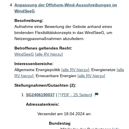
Anpassung der Offshore-Wind-Ausschreibungen im
WindSeeG
Beschreibung:
Aufnahme einer Bewertung der Gebote anhand eines 
bindenden Flexibilitätskonzepts in das WindSeeG, um 
Netzengpassmaßnahmen abzufedern.
Betroffenes geltendes Recht:
WindSeeG
[alle RV hierzu]
Interessenbereiche:
Allgemeine Energiepolitik
[alle RV hierzu]
;
Energienetze
[alle
RV hierzu]
;
Erneuerbare Energien
[alle RV hierzu]
Stellungnahmen/Gutachten (2):
SG2406190037
(
PDF - 25 Seiten
)
Adressatenkreis:
Versendet am 18.04.2024 an:
Bundestag