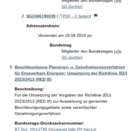
Mitglieder des Bundestages
[alle
SG dorthin]
SG2406190039
(
PDF - 2 Seiten
)
Adressatenkreis:
Versendet am 18.04.2024 an:
Bundestag
Mitglieder des Bundestages
[alle
SG dorthin]
Beschleunigung Planungs- u. Genehmigungsverfahren
für Erneuerbare Energien; Umsetzung der Richtlinie (EU)
2023/2413 (RED III)
Beschreibung:
Für die Umsetzung der Vorgaben der Richtlinie (EU) 
2023/2413 (RED III) zur Ausweisung so genannter 
Beschleunigungsgebiete sowie vereinfachter 
Genehmigungsverfahren
Bundestags-Drucksachennummer:
BT-Drs. 20/12785
(
Vorgang
)
[alle RV hierzu]