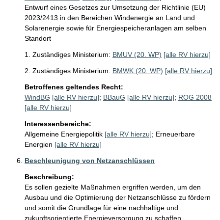
Entwurf eines Gesetzes zur Umsetzung der Richtlinie (EU)
2023/2413 in den Bereichen Windenergie an Land und
Solarenergie sowie für Energiespeicheranlagen am selben
Standort
1. Zuständiges Ministerium:
BMUV (20. WP)
[alle RV hierzu]
2. Zuständiges Ministerium:
BMWK (20. WP)
[alle RV hierzu]
Betroffenes geltendes Recht:
WindBG
[alle RV hierzu]
;
BBauG
[alle RV hierzu]
;
ROG 2008
[alle RV hierzu]
Interessenbereiche:
Allgemeine Energiepolitik
[alle RV hierzu]
;
Erneuerbare
Energien
[alle RV hierzu]
Beschleunigung von Netzanschlüssen
Beschreibung:
Es sollen gezielte Maßnahmen ergriffen werden, um den 
Ausbau und die Optimierung der Netzanschlüsse zu fördern 
und somit die Grundlage für eine nachhaltige und 
zukunftsorientierte Energieversorgung zu schaffen. 