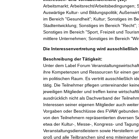
Arbeitsmarkt; Arbeitsrecht/Arbeitsbedingungen; 
Auswärtige Kultur- und Bildungspolitik; Außenw
im Bereich "Gesundheit"; Kultur; Sonstiges im B
Stadtentwicklung; Sonstiges im Bereich "Recht";
Sonstiges im Bereich "Sport, Freizeit und Touri
mittlere Unternehmen; Sonstiges im Bereich "Wirt
Die Interessenvertretung wird ausschließlic
Beschreibung der Tätigkeit:
Unter dem Label Forum Veranstaltungswirtschaf
ihre Kompetenzen und Ressourcen für einen geme
im politischen Raum. Es vertritt ausschließlich idee
tätig. Die Teilnehmer pflegen untereinander keine
jeweiligen Mitglieder und treffen keine wirtscha
ausdrücklich nicht als Dachverband der Teilnehmer
Interessen seiner eigenen Mitglieder auch weiterh
Vorgaben oder Beschlüsse des FVAW gebunden. D
von den Teilnehmern repräsentierten diversen Se
etwa der Kultur-, Messe-, Kongress- und Tagungs
Veranstaltungsdienstleistern sowie Herstellern u
groß und alle Teilbranchen sind eng miteinander