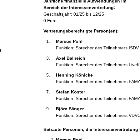
Jährliche finanzielle Aufwendungen im
a
Bereich der Interessenvertretung:
Geschäftsjahr: 01/25 bis 12/25
l
0 Euro
Vertretungsberechtigte Person(en):
t
Marcus Pohl  
Funktion: Sprecher des Teilnehmers ISDV
)
Axel Ballreich 
Funktion: Sprecher des Teilnehmers Liv
Henning Könicke 
Funktion: Sprecher des Teilnehmers FAM
Stefan Köster 
Funktion: Sprecher des Teilnehmers FAM
Björn Sänger 
Funktion: Sprecher des Teilnehmers VDV
Betraute Personen, die Interessenvertretung 
Marcus Pohl  