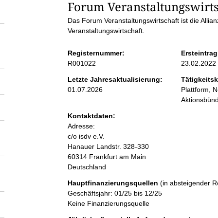
S
Forum Veranstaltungswirt
Das Forum Veranstaltungswirtschaft ist die All
e
Veranstaltungswirtschaft.
i
Registernummer:
Ersteintrag
R001022
23.02.2022
t
Letzte Jahresaktualisierung:
Tätigkeitsk
01.07.2026
Plattform, N
e
Aktionsbünd
Kontaktdaten:
n
Adresse:
c/o isdv e.V.
Hanauer Landstr.
328-330
i
60314
Frankfurt am Main
Deutschland
n
Hauptfinanzierungsquellen
(in absteigender R
Geschäftsjahr: 01/25 bis 12/25
h
Keine Finanzierungsquelle