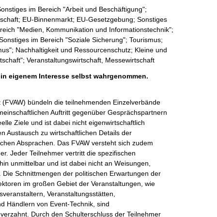
Sonstiges im Bereich "Arbeit und Beschäftigung";
irtschaft; EU-Binnenmarkt; EU-Gesetzgebung; Sonstiges
ereich "Medien, Kommunikation und Informationstechnik";
 Sonstiges im Bereich "Soziale Sicherung"; Tourismus;
smus"; Nachhaltigkeit und Ressourcenschutz; Kleine und
schaft"; Veranstaltungswirtschaft, Messewirtschaft
h in eigenem Interesse selbst wahrgenommen.
t (FVAW) bündeln die teilnehmenden Einzelverbände 
inschaftlichen Auftritt gegenüber Gesprächspartnern 
lle Ziele und ist dabei nicht eigenwirtschaftlich 

n Austausch zu wirtschaftlichen Details der 

ftlichen Absprachen. Das FVAW versteht sich zudem 

. Jeder Teilnehmer vertritt die spezifischen 

in unmittelbar und ist dabei nicht an Weisungen, 

ie Schnittmengen der politischen Erwartungen der 

ktoren im großen Gebiet der Veranstaltungen, wie 

veranstaltern, Veranstaltungsstätten, 
nd Händlern von Event-Technik, sind 

 verzahnt. Durch den Schulterschluss der Teilnehmer
