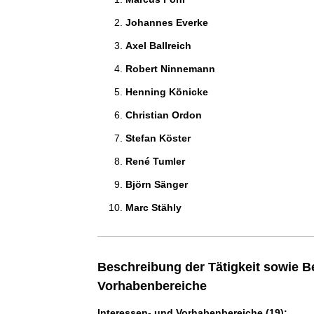
Johannes Everke 
Axel Ballreich 
Robert Ninnemann 
Henning Könicke 
Christian Ordon 
Stefan Köster 
René Tumler 
Björn Sänger 
Marc Stähly 
Beschreibung der Tätigkeit sowie B
Vorhabenbereiche
Interessen- und Vorhabenbereiche (19):