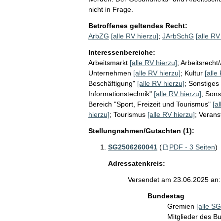
nicht in Frage.
Betroffenes geltendes Recht:
ArbZG
[alle RV hierzu]
;
JArbSchG
[alle RV
Interessenbereiche:
Arbeitsmarkt
[alle RV hierzu]
;
Arbeitsrecht
Unternehmen
[alle RV hierzu]
;
Kultur
[alle
Beschäftigung"
[alle RV hierzu]
;
Sonstiges
Informationstechnik"
[alle RV hierzu]
;
Sons
Bereich "Sport, Freizeit und Tourismus"
[a
hierzu]
;
Tourismus
[alle RV hierzu]
;
Verans
Stellungnahmen/Gutachten (1):
SG2506260041
(
PDF - 3 Seiten
)
Adressatenkreis:
Versendet am 23.06.2025 an:
Bundestag
Gremien
[alle SG
Mitglieder des 