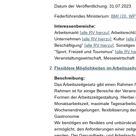
Datum der Veröffentlichung: 31.07.2023
Federführendes Ministerium:
BMI (20. WP
Interessenbereiche:
Arbeitsmarkt
[alle RV hierzu]
;
Arbeitsrecht
Unternehmen
[alle RV hierzu]
;
Kultur
[alle
Beschäftigung"
[alle RV hierzu]
;
Sonstiges 
"Sport, Freizeit und Tourismus"
[alle RV hi
Veranstaltungswirtschaft, Messewirtschaft
Flexiblere Möglichkeiten im Arbeitszeit
Beschreibung:
Das Arbeitszeitgesetz gibt einen Rahmen für
Rahmen ist für einige Bereiche der Verans
Formen der Arbeitszeitgestaltung. Hierbe
Monatsarbeitszeit, maximale Tagesarbeitsz
Wochenendregelungen, flexibilisierung de
Gastronomie.

Wir benötigen ein flexibles und unbürokrat
ermöglicht, den Anforderungen einer zeit
werden. Der Gesundheits- und Arbeitsschutz