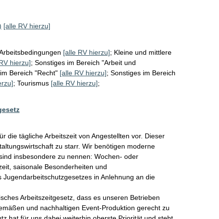
)
[alle RV hierzu]
/Arbeitsbedingungen
[alle RV hierzu]
;
Kleine und mittlere
 RV hierzu]
;
Sonstiges im Bereich "Arbeit und
im Bereich "Recht"
[alle RV hierzu]
;
Sonstiges im Bereich
erzu]
;
Tourismus
[alle RV hierzu]
;
gesetz
 die tägliche Arbeitszeit von Angestellten vor. Dieser 
taltungswirtschaft zu starr. Wir benötigen moderne 
i sind insbesondere zu nennen: Wochen- oder 
eit, saisonale Besonderheiten und 
s Jugendarbeitschutzgesetzes in Anlehnung an die 
isches Arbeitszeitgesetz, dass es unseren Betrieben 
gemäßen und nachhaltigen Event-Produktion gerecht zu 
 hat für uns dabei weiterhin oberste Priorität und steht 