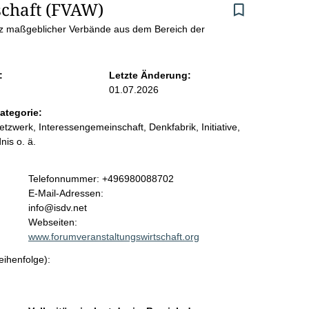
schaft (FVAW)
ianz maßgeblicher Verbände aus dem Bereich der
:
Letzte Änderung:
01.07.2026
ategorie:
etzwerk, Interessengemeinschaft, Denkfabrik, Initiative,
nis o. ä.
K
Telefonnummer: +496980088702
o
E-Mail-Adressen:
n
info@isdv.net
t
Webseiten:
a
www.forumveranstaltungswirtschaft.org
k
eihenfolge):
t
i
n
f