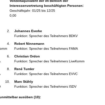
Vollzeitäquivalent der im Bereich der
o
Interessenvertretung beschäftigten Personen:
r
Geschäftsjahr: 01/25 bis 12/25
m
0,00
a
t
i
Johannes Everke 
o
Funktion: Sprecher des Teilnehmers BDKV
n
Robert Ninnemann 
e
eKomm
Funktion: Sprecher des Teilnehmers FAMA
n
:
Christian Ordon 
A
Funktion: Sprecher des Teilnehmers LiveKomm
René Tumler 
A
Funktion: Sprecher des Teilnehmers EVVC
Marc Stähly 
O
Funktion: Sprecher des Teilnehmers ISDV
unmittelbar ausüben (10):