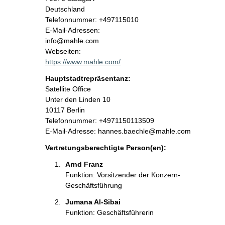
Deutschland
K
Telefonnummer: +497115010
o
E-Mail-Adressen:
n
info@mahle.com
t
Webseiten:
a
https://www.mahle.com/
k
Hauptstadtrepräsentanz:
t
A
Satellite Office
i
d
Unter den Linden
10
n
r
10117
Berlin
f
e
K
Telefonnummer: +4971150113509
o
s
o
E-Mail-Adresse: hannes.baechle@mahle.com
r
s
n
m
Vertretungsberechtigte Person(en):
e
t
a
a
Arnd Franz 
t
k
Funktion: Vorsitzender der Konzern-
i
t
Geschäftsführung
o
i
n
Jumana Al-Sibai 
n
e
Funktion: Geschäftsführerin
f
n