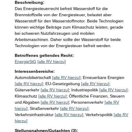
Beschreibung:
Das Energiesteuerrecht befreit Wasserstoff für die 
Brennstoffzelle von der Energiesteuer, belastet aber 
Wasserstoff für den Wasserstoffmotor. Beide Technologien 
können wichtige Beiträge zum Klimaschutz leisten, gerade 
bei schweren Nutzfahrzeugen und mobilen 
Arbeitsmaschinen. Daher sollte der Wasserstoff für beide 
Technologien von der Energiesteuer befreit werden.  
Betroffenes geltendes Recht:
EnergieStG
[alle RV hierzu]
Interessenbereiche:
Automobilwirtschaft
[alle RV hierzu]
;
Erneuerbare Energien
[alle RV hierzu]
;
EU-Gesetzgebung
[alle RV hierzu]
;
Güterverkehr
[alle RV hierzu]
;
Industriepolitik
[alle RV hierzu]
;
Klimaschutz
[alle RV hierzu]
;
Öffentliche Finanzen, Steuern
und Abgaben
[alle RV hierzu]
;
Personenverkehr
[alle RV
hierzu]
;
Straßenverkehr
[alle RV hierzu]
;
Verkehrsinfrastruktur
[alle RV hierzu]
;
Verkehrspolitik
[alle RV
hierzu]
Stellungnahmen/Gutachten (3):