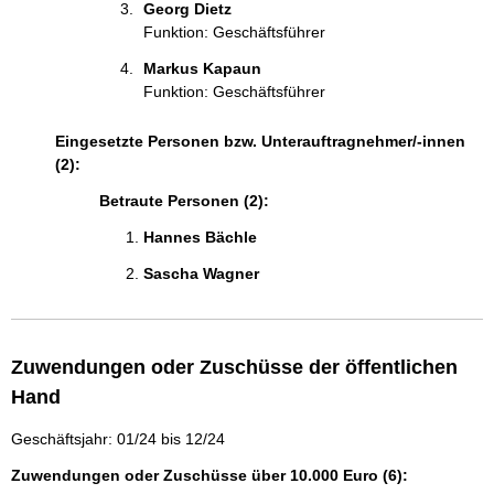
o
Georg Dietz 
:
r
Funktion: Geschäftsführer
m
Markus Kapaun 
a
Funktion: Geschäftsführer
t
i
o
Eingesetzte Personen bzw. Unterauftragnehmer/-innen
n
(2):
e
Betraute Personen (2):
n
:
Hannes Bächle 
Sascha Wagner 
Zuwendungen oder Zuschüsse der öffentlichen
Hand
Geschäftsjahr: 01/24 bis 12/24
Zuwendungen oder Zuschüsse über 10.000 Euro (6):