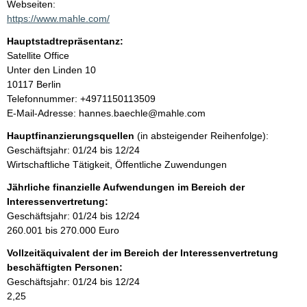
t
Webseiten:
a
https://www.mahle.com/
t
k
Hauptstadtrepräsentanz:
t
A
Satellite Office
i
d
Unter den Linden
10
n
r
10117
Berlin
f
e
K
Telefonnummer: +4971150113509
o
s
o
E-Mail-Adresse: hannes.baechle@mahle.com
r
s
n
m
Hauptfinanzierungsquellen
(in absteigender Reihenfolge):
e
t
a
Geschäftsjahr: 01/24 bis 12/24
a
t
Wirtschaftliche Tätigkeit, Öffentliche Zuwendungen
k
i
t
Jährliche finanzielle Aufwendungen im Bereich der
o
i
Interessenvertretung:
n
n
Geschäftsjahr: 01/24 bis 12/24
e
f
260.001 bis 270.000 Euro
n
o
:
Vollzeitäquivalent der im Bereich der Interessenvertretung
r
beschäftigten Personen:
m
Geschäftsjahr: 01/24 bis 12/24
a
2,25
t