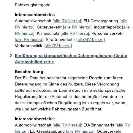
Fahrzeugkategorie.
Interessenbereiche:
Automobilwirtschaft
[alle RV hierzu]
;
EU-Gesetzgebung
[alle
RV hierzu]
;
Güterverkehr
[alle RV hierzu]
;
Industriepolitik
[alle
RV hierzu]
;
Klimaschutz
[alle RV hierzu]
;
Personenverkehr
[alle RV hierzu]
;
Straßenverkehr
[alle RV hierzu]
;
Verkehrspolitik
[alle RV hierzu]
Einführung sektorspezifischer Datenregulierung für die
Automobilindustrie
Beschreibung:
Der EU Data Act beschreibt allgemeine Regeln zum fairen 
Datenumgang im Sinne des Nutzers. Diese Verordnung 
sollte auf europäischer Ebene durch eine sektorspezifische 
Regulierung für die Automobilindustrie ergänzt werden. In 
der sektorspezifischen Regulierung ist zu regeln wer, wann, 
wie und auf welche Fahrzeugdaten Zugriff hat.
Interessenbereiche:
Automobilwirtschaft
[alle RV hierzu]
;
EU-Binnenmarkt
[alle RV
hierzu]
;
EU-Gesetzgebung
[alle RV hierzu]
;
Güterverkehr