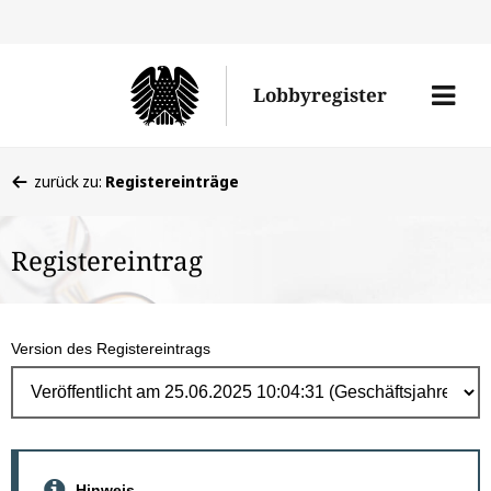
Direk
zum
Men
Lobbyregister
Inhal
öffne
Sie
zurück zu:
Registereinträge
befinden
sich
Registereintrag
hier:
Version des Registereintrags
Hinweis