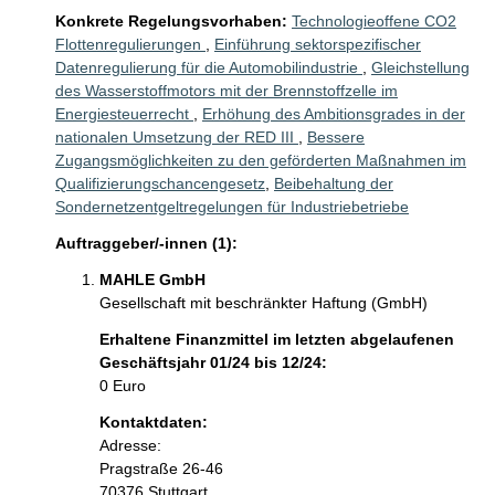
Konkrete Regelungsvorhaben:
Technologieoffene CO2
Flottenregulierungen
,
Einführung sektorspezifischer
Datenregulierung für die Automobilindustrie
,
Gleichstellung
des Wasserstoffmotors mit der Brennstoffzelle im
Energiesteuerrecht
,
Erhöhung des Ambitionsgrades in der
nationalen Umsetzung der RED III
,
Bessere
Zugangsmöglichkeiten zu den geförderten Maßnahmen im
Qualifizierungschancengesetz
,
Beibehaltung der
Sondernetzentgeltregelungen für Industriebetriebe
Auftraggeber/-innen (1):
MAHLE GmbH
Gesellschaft mit beschränkter Haftung (GmbH)
Erhaltene Finanzmittel im letzten abgelaufenen
Geschäftsjahr 01/24 bis 12/24:
0 Euro
Kontaktdaten:
Adresse:
Pragstraße
26-46
70376
Stuttgart