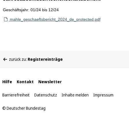
Geschäftsjahr: 01/24 bis 12/24
mahle_geschaeftsbericht_2024_de_protected.pdf
Sie
zurück zu:
Registereinträge
befinden
sich
hier:
Interne
Hilfe
Kontakt
Newsletter
Links
Barrierefreiheit
Datenschutz
Inhalte melden
Impressum
© Deutscher Bundestag