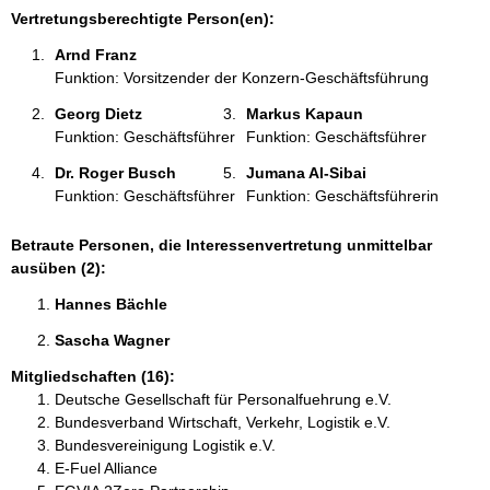
i
Vertretungsberechtigte Person(en):
o
Arnd Franz 
n
Funktion: Vorsitzender der Konzern-Geschäftsführung
e
n
Georg Dietz 
Markus Kapaun 
:
Funktion: Geschäftsführer
Funktion: Geschäftsführer
Dr. Roger Busch 
Jumana Al-Sibai 
Funktion: Geschäftsführer
Funktion: Geschäftsführerin
Betraute Personen, die Interessenvertretung unmittelbar
ausüben (2):
Hannes Bächle 
Sascha Wagner 
Mitgliedschaften (16):
Deutsche Gesellschaft für Personalfuehrung e.V.
Bundesverband Wirtschaft, Verkehr, Logistik e.V.
Bundesvereinigung Logistik e.V.
E-Fuel Alliance