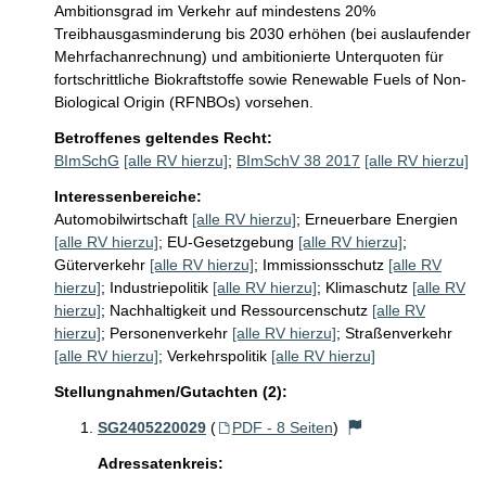
Ambitionsgrad im Verkehr auf mindestens 20% 
Treibhausgasminderung bis 2030 erhöhen (bei auslaufender 
Mehrfachanrechnung) und ambitionierte Unterquoten für 
fortschrittliche Biokraftstoffe sowie Renewable Fuels of Non-
Biological Origin (RFNBOs) vorsehen. 
Betroffenes geltendes Recht:
BImSchG
[alle RV hierzu]
;
BImSchV 38 2017
[alle RV hierzu]
Interessenbereiche:
Automobilwirtschaft
[alle RV hierzu]
;
Erneuerbare Energien
[alle RV hierzu]
;
EU-Gesetzgebung
[alle RV hierzu]
;
Güterverkehr
[alle RV hierzu]
;
Immissionsschutz
[alle RV
hierzu]
;
Industriepolitik
[alle RV hierzu]
;
Klimaschutz
[alle RV
hierzu]
;
Nachhaltigkeit und Ressourcenschutz
[alle RV
hierzu]
;
Personenverkehr
[alle RV hierzu]
;
Straßenverkehr
[alle RV hierzu]
;
Verkehrspolitik
[alle RV hierzu]
Stellungnahmen/Gutachten (2):
SG2405220029
(
PDF - 8 Seiten
)
Adressatenkreis: