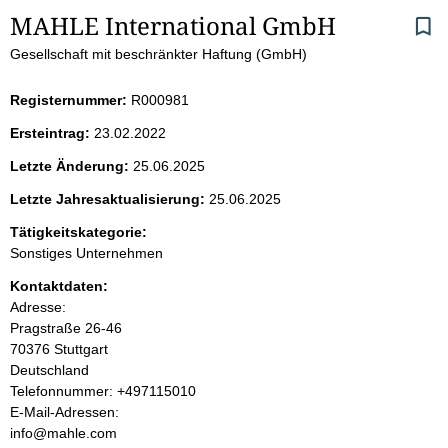
S
MAHLE International GmbH
Gesellschaft mit beschränkter Haftung (GmbH)
e
i
Registernummer:
R000981
Ersteintrag:
23.02.2022
t
Letzte Änderung:
25.06.2025
e
Letzte Jahresaktualisierung:
25.06.2025
n
Tätigkeitskategorie:
Sonstiges Unternehmen
i
Kontaktdaten:
Adresse:
n
Pragstraße
26-46
70376
Stuttgart
h
Deutschland
K
Telefonnummer: +497115010
a
o
E-Mail-Adressen:
n
info@mahle.com
l