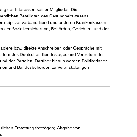
ng der Interessen seiner Mitglieder. Die 
sentlichen Beteiligten des Gesundheitswesens, 
tnern, Spitzenverband Bund und anderen Krankenkassen 
n der Sozialversicherung, Behörden, Gerichten, und der 
spapiere bzw. direkte Anschreiben oder Gespräche mit 
gliedern des Deutschen Bundestages und Vertretern der 
nd der Parteien. Darüber hinaus werden Politikerinnen 
terien und Bundesbehörden zu Veranstaltungen 
ulichen Erstattungsbeträgen;  Abgabe von 
n.