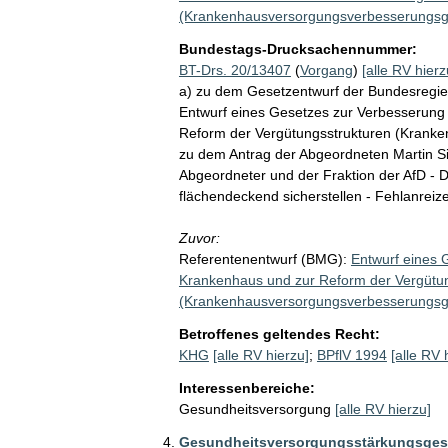
(Krankenhausversorgungsverbesserungsg
Bundestags-Drucksachennummer:
BT-Drs. 20/13407
(
Vorgang
)
[alle RV hierz
a) zu dem Gesetzentwurf der Bundesregie
Entwurf eines Gesetzes zur Verbesserung
Reform der Vergütungsstrukturen (Krank
zu dem Antrag der Abgeordneten Martin Sic
Abgeordneter und der Fraktion der AfD - 
flächendeckend sicherstellen - Fehlanreize 
Zuvor:
Referentenentwurf (BMG):
Entwurf eines 
Krankenhaus und zur Reform der Vergütu
(Krankenhausversorgungsverbesserungsg
Betroffenes geltendes Recht:
KHG
[alle RV hierzu]
;
BPflV 1994
[alle RV 
Interessenbereiche:
Gesundheitsversorgung
[alle RV hierzu]
Gesundheitsversorgungsstärkungsges