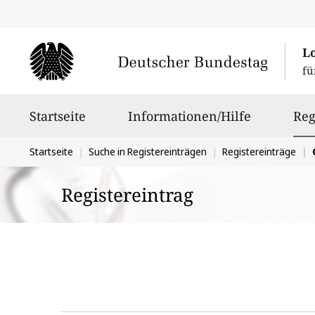
L
fü
Hauptnavigation
Startseite
Informationen/Hilfe
Reg
Sie
Startseite
Suche in Registereinträgen
Registereinträge
befinden
Registereintrag
sich
hier: