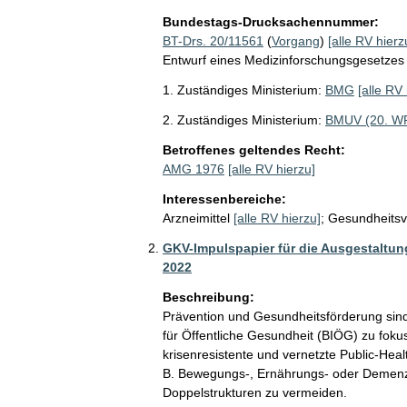
Bundestags-Drucksachennummer:
BT-Drs. 20/11561
(
Vorgang
)
[alle RV hierz
Entwurf eines Medizinforschungsgesetzes
1. Zuständiges Ministerium:
BMG
[alle RV 
2. Zuständiges Ministerium:
BMUV (20. W
Betroffenes geltendes Recht:
AMG 1976
[alle RV hierzu]
Interessenbereiche:
Arzneimittel
[alle RV hierzu]
;
Gesundheitsv
GKV-Impulspapier für die Ausgestaltun
2022
Beschreibung:
Prävention und Gesundheitsförderung sind
für Öffentliche Gesundheit (BIÖG) zu foku
krisenresistente und vernetzte Public-Heal
B. Bewegungs-, Ernährungs- oder Demenz-
Doppelstrukturen zu vermeiden.