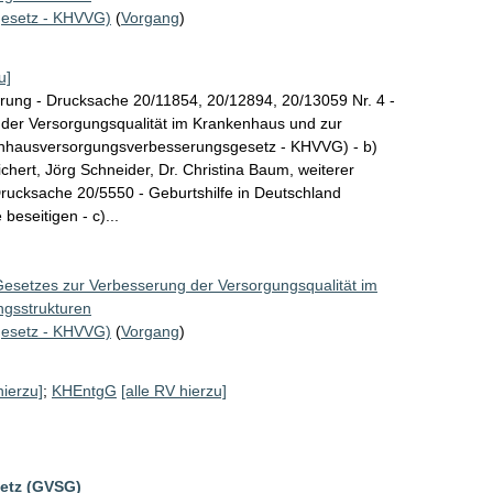
esetz - KHVVG)
(
Vorgang
)
u]
rung - Drucksache 20/11854, 20/12894, 20/13059 Nr. 4 -
 der Versorgungsqualität im Krankenhaus und zur
enhausversorgungsverbesserungsgesetz - KHVVG) - b)
hert, Jörg Schneider, Dr. Christina Baum, weiterer
Drucksache 20/5550 - Geburtshilfe in Deutschland
beseitigen - c)...
Gesetzes zur Verbesserung der Versorgungsqualität im
ngsstrukturen
esetz - KHVVG)
(
Vorgang
)
hierzu]
;
KHEntgG
[alle RV hierzu]
etz (GVSG)