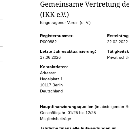
S
Gemeinsame Vertretung de
(IKK e.V.)
e
Eingetragener Verein (e. V.)
i
Registernummer:
Ersteintrag
R000882
22.02.2022
t
Letzte Jahresaktualisierung:
Tätigkeitsk
17.06.2026
Privatrechtl
e
Kontaktdaten:
Adresse:
n
Hegelplatz
1
10117
Berlin
i
Deutschland
n
Hauptfinanzierungsquellen
(in absteigender R
Geschäftsjahr: 01/25 bis 12/25
h
Mitgliedsbeiträge
Jährliche finanzielle Aufwendungen im