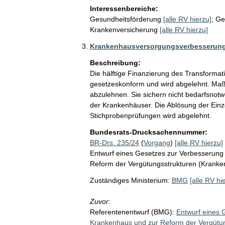
Interessenbereiche:
Gesundheitsförderung
[alle RV hierzu]
;
Ge
Krankenversicherung
[alle RV hierzu]
Krankenhausversorgungsverbesserun
Beschreibung:
Die hälftige Finanzierung des Transformati
gesetzeskonform und wird abgelehnt. Maß
abzulehnen. Sie sichern nicht bedarfsnot
der Krankenhäuser. Die Ablösung der Ein
Stichprobenprüfungen wird abgelehnt. 
Bundesrats-Drucksachennummer:
BR-Drs. 235/24
(
Vorgang
)
[alle RV hierzu]
Entwurf eines Gesetzes zur Verbesserung
Reform der Vergütungsstrukturen (Krank
Zuständiges Ministerium:
BMG
[alle RV hi
Zuvor:
Referentenentwurf (BMG):
Entwurf eines 
Krankenhaus und zur Reform der Vergütu