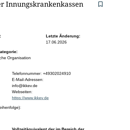
r Innungskrankenkassen 
:
Letzte Änderung:
17.06.2026
ategorie:
iche Organisation
K
Telefonnummer: +49302024910
o
E-Mail-Adressen:
n
info@ikkev.de
t
Webseiten:
a
https://www.ikkev.de
k
eihenfolge):
t
i
n
f
Vollzeitäquivalent der im Bereich der