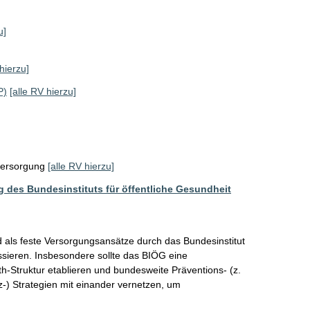
u]
hierzu]
P)
[alle RV hierzu]
ersorgung
[alle RV hierzu]
g des Bundesinstituts für öffentliche Gesundheit
 als feste Versorgungsansätze durch das Bundesinstitut 
ssieren. Insbesondere sollte das BIÖG eine 
th-Struktur etablieren und bundesweite Präventions- (z. 
) Strategien mit einander vernetzen, um 