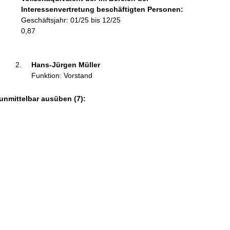
o
Interessenvertretung beschäftigten Personen:
r
Geschäftsjahr: 01/25 bis 12/25
m
0,87
a
t
i
Hans-Jürgen Müller 
o
Funktion: Vorstand
n
e
unmittelbar ausüben (7):
n
: