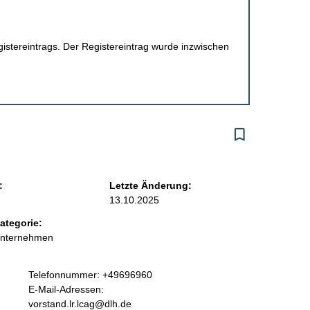
egistereintrags. Der Registereintrag wurde inzwischen
:
Letzte Änderung:
13.10.2025
ategorie:
Unternehmen
K
Telefonnummer: +49696960
o
E-Mail-Adressen:
n
vorstand.lr.lcag@dlh.de