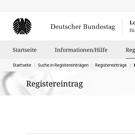
L
fü
Hauptnavigation
Startseite
Informationen/Hilfe
Reg
Sie
Startseite
Suche in Registereinträgen
Registereinträge
befinden
Registereintrag
sich
hier: