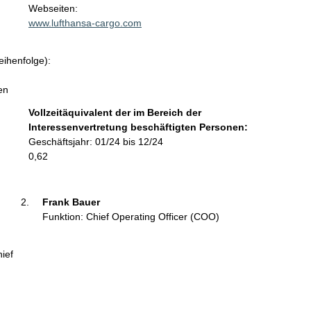
t
Webseiten:
a
www.lufthansa-cargo.com
k
t
eihenfolge):
i
n
en
f
o
Vollzeitäquivalent der im Bereich der
r
Interessenvertretung beschäftigten Personen:
m
Geschäftsjahr: 01/24 bis 12/24
a
0,62
t
i
o
Frank Bauer 
n
Funktion: Chief Operating Officer (COO)
e
n
hief
: