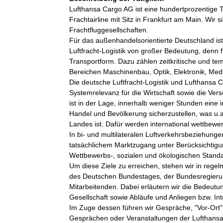
Lufthansa Cargo AG ist eine hundertprozentige To
Frachtairline mit Sitz in Frankfurt am Main. Wir
Frachtfluggesellschaften. 

Für das außenhandelsorientierte Deutschland ist 
Luftfracht-Logistik von großer Bedeutung, denn fü
Transportform. Dazu zählen zeitkritische und tem
Bereichen Maschinenbau, Optik, Elektronik, Med
Die deutsche Luftfracht-Logistik und Lufthansa
Systemrelevanz für die Wirtschaft sowie die Vers
ist in der Lage, innerhalb weniger Stunden eine 
Handel und Bevölkerung sicherzustellen, was u.a.
Landes ist. Dafür werden international wettbew
In bi- und multilateralen Luftverkehrsbeziehung
tatsächlichem Marktzugang unter Berücksichtigu
Wettbewerbs-, sozialen und ökologischen Standar
Um diese Ziele zu erreichen, stehen wir in rege
des Deutschen Bundestages, der Bundesregieru
Mitarbeitenden. Dabei erläutern wir die Bedeutung
Gesellschaft sowie Abläufe und Anliegen bzw. In
Im Zuge dessen führen wir Gespräche, "Vor-Ort"
Gesprächen oder Veranstaltungen der Lufthansa 