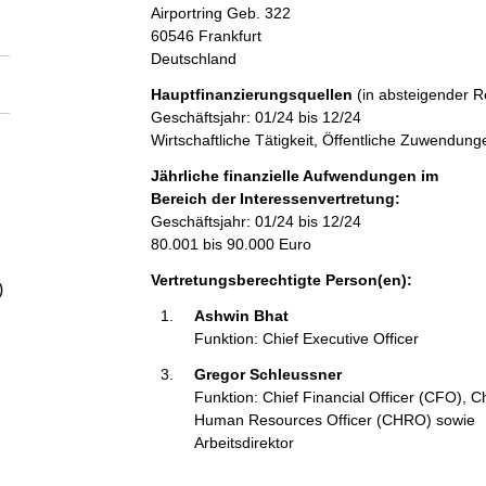
a
Airportring
Geb. 322
60546
Frankfurt
Deutschland
l
Hauptfinanzierungsquellen
(in absteigender R
t
Geschäftsjahr: 01/24 bis 12/24
Wirtschaftliche Tätigkeit, Öffentliche Zuwendung
Jährliche finanzielle Aufwendungen im
Bereich der Interessenvertretung:
Geschäftsjahr: 01/24 bis 12/24
80.001 bis 90.000 Euro
Vertretungsberechtigte Person(en):
)
Ashwin Bhat 
Funktion: Chief Executive Officer
Gregor Schleussner 
Funktion: Chief Financial Officer (CFO), C
Human Resources Officer (CHRO) sowie
Arbeitsdirektor