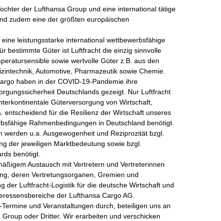
chter der Lufthansa Group und eine international tätige 
 sind zudem eine der größten europäischen 
eine leistungsstarke international wettbewerbsfähige 
r bestimmte Güter ist Luftfracht die einzig sinnvolle 
peratursensible sowie wertvolle Güter z.B. aus den 
izintechnik, Automotive, Pharmazeutik sowie Chemie. 
 Cargo haben in der COVID-19-Pandemie ihre 
orgungssicherheit Deutschlands gezeigt. Nur Luftfracht 
interkontinentale Güterversorgung von Wirtschaft, 
 entscheidend für die Resilienz der Wirtschaft unseres 
erbsfähige Rahmenbedingungen in Deutschland benötigt. 
en werden u.a. Ausgewogenheit und Reziprozität bzgl. 
ng der jeweiligen Marktbedeutung sowie bzgl. 
ds benötigt. 

lmäßigem Austausch mit Vertretern und Vertreterinnen 
ng, deren Vertretungsorganen, Gremien und 
 der Luftfracht-Logistik für die deutsche Wirtschaft und 
teressensbereiche der Lufthansa Cargo AG.  

-Termine und Veranstaltungen durch, beteiligen uns an 
Group oder Dritter. Wir erarbeiten und verschicken 