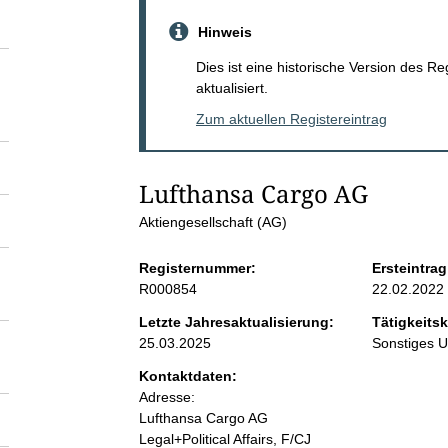
S
Hinweis
e
Dies ist eine historische Version des R
aktualisiert.
i
Zum aktuellen Registereintrag
t
Lufthansa Cargo AG
e
Aktiengesellschaft (AG)
n
Registernummer:
Ersteintrag
R000854
22.02.2022
i
Letzte Jahresaktualisierung:
Tätigkeitsk
25.03.2025
Sonstiges 
n
Kontaktdaten:
Adresse:
h
Lufthansa Cargo AG
Legal+Political Affairs, F/CJ