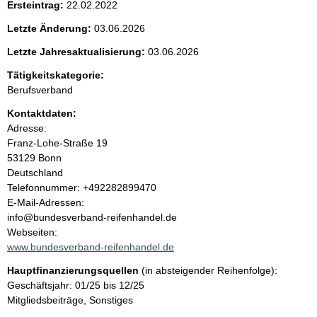
Ersteintrag:
22.02.2022
e
Letzte Änderung:
03.06.2026
n
Letzte Jahresaktualisierung:
03.06.2026
i
Tätigkeitskategorie:
Berufsverband
n
Kontaktdaten:
Adresse:
h
Franz-Lohe-Straße
19
53129
Bonn
a
Deutschland
K
Telefonnummer: +492282899470
l
o
E-Mail-Adressen:
n
info@bundesverband-reifenhandel.de
t
t
Webseiten:
a
www.bundesverband-reifenhandel.de
k
Hauptfinanzierungsquellen
(in absteigender Reihenfolge):
t
Geschäftsjahr: 01/25 bis 12/25
i
Mitgliedsbeiträge, Sonstiges
n