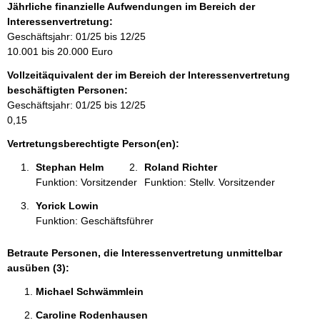
f
Jährliche finanzielle Aufwendungen im Bereich der
o
Interessenvertretung:
r
Geschäftsjahr: 01/25 bis 12/25
m
10.001 bis 20.000 Euro
a
Vollzeitäquivalent der im Bereich der Interessenvertretung
t
beschäftigten Personen:
i
Geschäftsjahr: 01/25 bis 12/25
o
0,15
n
e
Vertretungsberechtigte Person(en):
n
Stephan Helm 
Roland Richter 
:
Funktion: Vorsitzender
Funktion: Stellv. Vorsitzender
Yorick Lowin 
Funktion: Geschäftsführer
Betraute Personen, die Interessenvertretung unmittelbar
ausüben (3):
Michael Schwämmlein 
Caroline Rodenhausen 