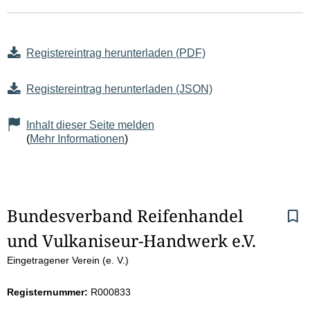
Registereintrag herunterladen (PDF)
Registereintrag herunterladen (JSON)
Inhalt dieser Seite melden
(
Mehr Informationen
)
S
Bundesverband Reifenhandel 
und Vulkaniseur-Handwerk e.V.
e
Eingetragener Verein (e. V.)
i
Registernummer:
R000833
t