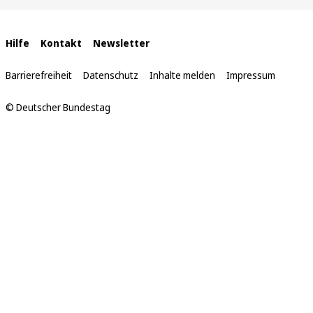
sich
hier:
Interne
Hilfe
Kontakt
Newsletter
Links
Barrierefreiheit
Datenschutz
Inhalte melden
Impressum
© Deutscher Bundestag