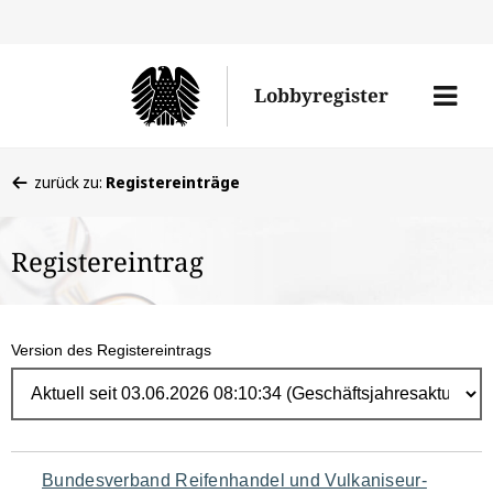
Direk
zum
Men
Lobbyregister
Inhal
öffne
Sie
zurück zu:
Registereinträge
befinden
sich
Registereintrag
hier:
Version des Registereintrags
Navigation
Bundesverband Reifenhandel und Vulkaniseur-