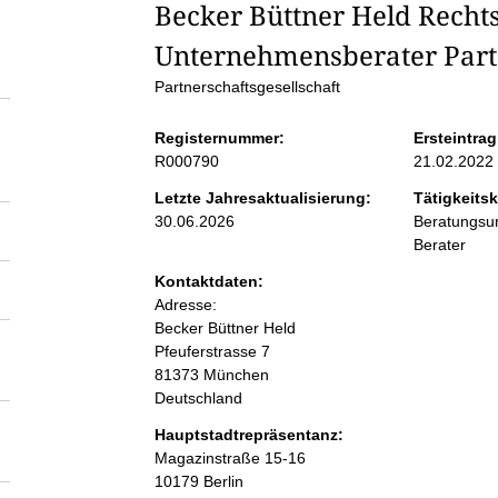
S
Becker Büttner Held Recht
Unternehmensberater Pa
e
Partnerschaftsgesellschaft
i
Registernummer:
Ersteintrag
R000790
21.02.2022
t
Letzte Jahresaktualisierung:
Tätigkeitsk
30.06.2026
Beratungsun
e
Berater
Kontaktdaten:
n
Adresse:
Becker Büttner Held
i
Pfeuferstrasse
7
81373
München
n
Deutschland
Hauptstadtrepräsentanz:
h
A
Magazinstraße
15-16
d
10179
Berlin