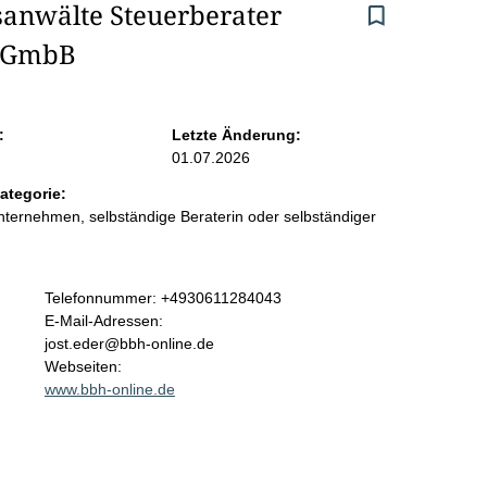
sanwälte Steuerberater 
rtGmbB
:
Letzte Änderung:
01.07.2026
ategorie:
ternehmen, selbständige Beraterin oder selbständiger
K
Telefonnummer: +4930611284043
o
E-Mail-Adressen:
n
jost.eder@bbh-online.de
t
Webseiten:
a
www.bbh-online.de
k
t
i
n