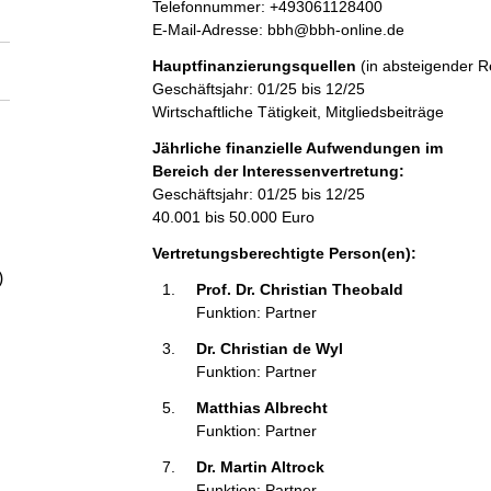
r
K
a
Telefonnummer: +493061128400
e
o
E-Mail-Adresse: bbh@bbh-online.de
s
n
l
Hauptfinanzierungsquellen
(in absteigender R
s
t
Geschäftsjahr: 01/25 bis 12/25
e
a
Wirtschaftliche Tätigkeit, Mitgliedsbeiträge
t
k
t
Jährliche finanzielle Aufwendungen im
i
Bereich der Interessenvertretung:
n
Geschäftsjahr: 01/25 bis 12/25
f
40.001 bis 50.000 Euro
o
Vertretungsberechtigte Person(en):
r
)
m
Prof. Dr. Christian Theobald 
a
Funktion: Partner
t
Dr. Christian de Wyl 
i
Funktion: Partner
o
n
Matthias Albrecht 
e
Funktion: Partner
n
:
Dr. Martin Altrock 
Funktion: Partner