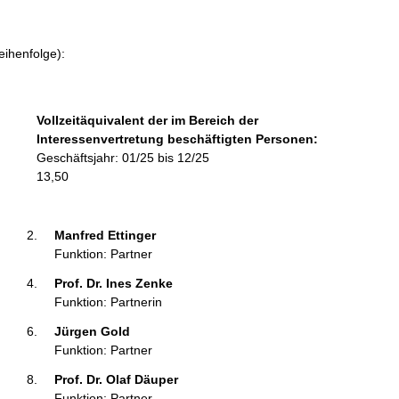
f
o
r
eihenfolge):
m
a
t
Vollzeitäquivalent der im Bereich der
i
Interessenvertretung beschäftigten Personen:
o
Geschäftsjahr: 01/25 bis 12/25
n
13,50
e
n
:
Manfred Ettinger 
Funktion: Partner
Prof. Dr. Ines Zenke 
Funktion: Partnerin
Jürgen Gold 
Funktion: Partner
Prof. Dr. Olaf Däuper 
Funktion: Partner