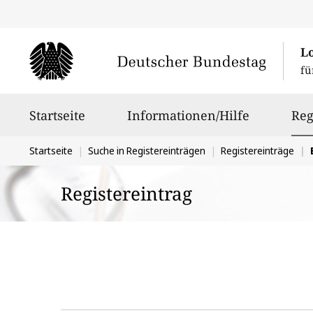
L
fü
Hauptnavigation
Startseite
Informationen/Hilfe
Reg
Sie
Startseite
Suche in Registereinträgen
Registereinträge
B
befinden
Registereintrag
sich
hier: