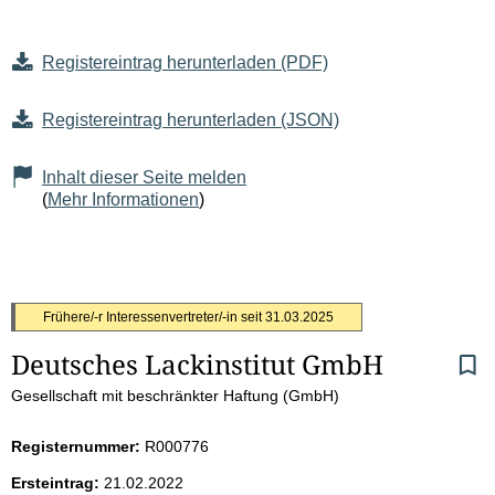
Registereintrag herunterladen (PDF)
Registereintrag herunterladen (JSON)
Inhalt dieser Seite melden
(
Mehr Informationen
)
S
Frühere/-r Interessenvertreter/-in seit
31.03.2025
Deutsches Lackinstitut GmbH
e
Gesellschaft mit beschränkter Haftung (GmbH)
i
Registernummer:
R000776
t
Ersteintrag:
21.02.2022