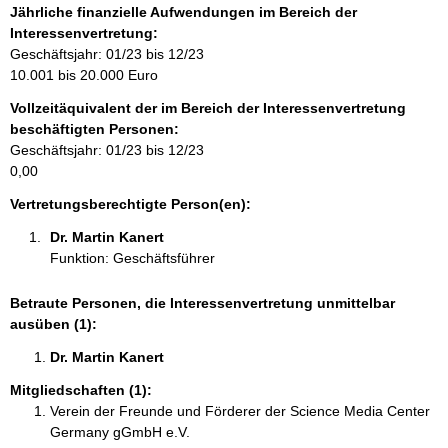
f
Jährliche finanzielle Aufwendungen im Bereich der
o
Interessenvertretung:
r
Geschäftsjahr: 01/23 bis 12/23
m
10.001 bis 20.000 Euro
a
Vollzeitäquivalent der im Bereich der Interessenvertretung
t
beschäftigten Personen:
i
Geschäftsjahr: 01/23 bis 12/23
o
0,00
n
e
Vertretungsberechtigte Person(en):
n
Dr. Martin Kanert 
:
Funktion: Geschäftsführer
Betraute Personen, die Interessenvertretung unmittelbar
ausüben (1):
Dr. Martin Kanert 
Mitgliedschaften (1):
Verein der Freunde und Förderer der Science Media Center
Germany gGmbH e.V.