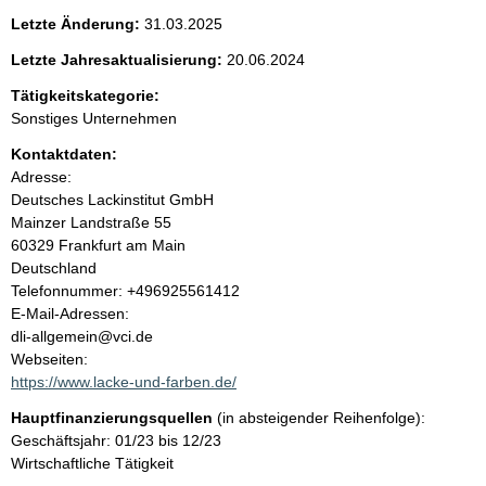
e
Letzte Änderung:
31.03.2025
n
Letzte Jahresaktualisierung:
20.06.2024
i
Tätigkeitskategorie:
Sonstiges Unternehmen
n
Kontaktdaten:
Adresse:
h
Deutsches Lackinstitut GmbH
Mainzer Landstraße
55
a
60329
Frankfurt am Main
Deutschland
l
K
Telefonnummer: +496925561412
o
E-Mail-Adressen:
t
n
dli-allgemein@vci.de
t
Webseiten:
a
https://www.lacke-und-farben.de/
k
Hauptfinanzierungsquellen
(in absteigender Reihenfolge):
t
Geschäftsjahr: 01/23 bis 12/23
i
Wirtschaftliche Tätigkeit
n