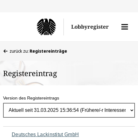
Direk
zum
Men
Lobbyregister
Inhal
öffne
Sie
zurück zu:
Registereinträge
befinden
sich
Registereintrag
hier:
Version des Registereintrags
Navigation
Deutsches Lackinstitut GmbH