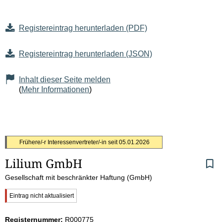
Registereintrag herunterladen (PDF)
Registereintrag herunterladen (JSON)
Inhalt dieser Seite melden
(
Mehr Informationen
)
S
Frühere/-r Interessenvertreter/-in seit
05.01.2026
Lilium GmbH
e
Gesellschaft mit beschränkter Haftung (GmbH)
i
W
Eintrag nicht aktualisiert
t
i
c
Registernummer:
R000775