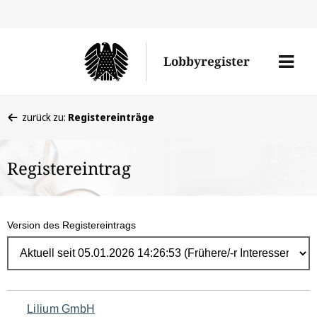
Direk
zum
Men
Lobbyregister
Inhal
öffne
Sie
zurück zu:
Registereinträge
befinden
sich
Registereintrag
hier:
Version des Registereintrags
Navigation
Lilium GmbH