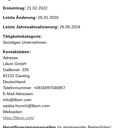
h
e
t
Ersteintrag:
21.02.2022
i
n
g
Letzte Änderung:
05.01.2026
e
i
r
Letzte Jahresaktualisierung:
26.06.2024
H
Tätigkeitskategorie:
i
n
n
Sonstiges Unternehmen
w
h
Kontaktdaten:
e
i
Adresse:
a
s
Lilium GmbH
:
Galileostr.
335
l
82131
Gauting
Deutschland
t
K
Telefonnummer: +4916097046857
o
E-Mail-Adressen:
n
info@lilium.com
t
saskia.horsch@lilium.com
a
Webseiten:
k
https://lilium.com/
t
Hauptfinanzierungsquellen
(in absteigender Reihenfolge):