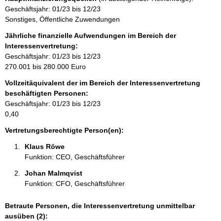
i
Geschäftsjahr: 01/23 bis 12/23
n
Sonstiges, Öffentliche Zuwendungen
f
o
Jährliche finanzielle Aufwendungen im Bereich der
r
Interessenvertretung:
m
Geschäftsjahr: 01/23 bis 12/23
a
270.001 bis 280.000 Euro
t
Vollzeitäquivalent der im Bereich der Interessenvertretung
i
beschäftigten Personen:
o
Geschäftsjahr: 01/23 bis 12/23
n
0,40
e
n
Vertretungsberechtigte Person(en):
:
Klaus Röwe 
Funktion: CEO, Geschäftsführer
Johan Malmqvist 
Funktion: CFO, Geschäftsführer
Betraute Personen, die Interessenvertretung unmittelbar
ausüben (2):