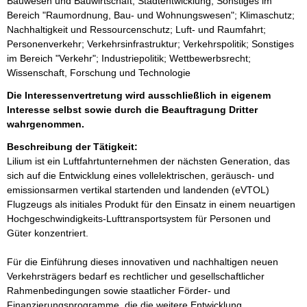
Bauwesen und Bauwirtschaft; Stadtentwicklung; Sonstiges im
Bereich "Raumordnung, Bau- und Wohnungswesen"; Klimaschutz;
Nachhaltigkeit und Ressourcenschutz; Luft- und Raumfahrt;
Personenverkehr; Verkehrsinfrastruktur; Verkehrspolitik; Sonstiges
im Bereich "Verkehr"; Industriepolitik; Wettbewerbsrecht;
Wissenschaft, Forschung und Technologie
Die Interessenvertretung wird ausschließlich in eigenem
Interesse selbst sowie durch die Beauftragung Dritter
wahrgenommen.
Beschreibung der Tätigkeit:
Lilium ist ein Luftfahrtunternehmen der nächsten Generation, das 
sich auf die Entwicklung eines vollelektrischen, geräusch- und 
emissionsarmen vertikal startenden und landenden (eVTOL) 
Flugzeugs als initiales Produkt für den Einsatz in einem neuartigen 
Hochgeschwindigkeits-Lufttransportsystem für Personen und 
Güter konzentriert. 

Für die Einführung dieses innovativen und nachhaltigen neuen 
Verkehrsträgers bedarf es rechtlicher und gesellschaftlicher 
Rahmenbedingungen sowie staatlicher Förder- und 
Finanzierungsprogramme, die die weitere Entwicklung, 