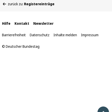
zurück zu:
Registereinträge
befinden
sich
hier:
Interne
Hilfe
Kontakt
Newsletter
Links
Barrierefreiheit
Datenschutz
Inhalte melden
Impressum
© Deutscher Bundestag
Nach