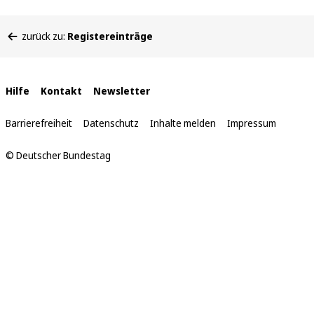
Sie
zurück zu:
Registereinträge
befinden
sich
hier:
Interne
Hilfe
Kontakt
Newsletter
Links
Barrierefreiheit
Datenschutz
Inhalte melden
Impressum
© Deutscher Bundestag