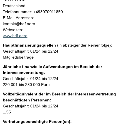
l
Deutschland
K
Telefonnummer: +493070011850
t
o
E-Mail-Adressen:
n
kontakt@bdf.aero
t
Webseiten:
a
www.bdf.aero
k
Hauptfinanzierungsquellen
(in absteigender Reihenfolge):
t
Geschäftsjahr: 01/24 bis 12/24
i
Mitgliedsbeiträge
n
f
Jährliche finanzielle Aufwendungen im Bereich der
o
Interessenvertretung:
r
Geschäftsjahr: 01/24 bis 12/24
m
220.001 bis 230.000 Euro
a
Vollzeitäquivalent der im Bereich der Interessenvertretung
t
beschäftigten Personen:
i
Geschäftsjahr: 01/24 bis 12/24
o
1,55
n
e
Vertretungsberechtigte Person(en):
n