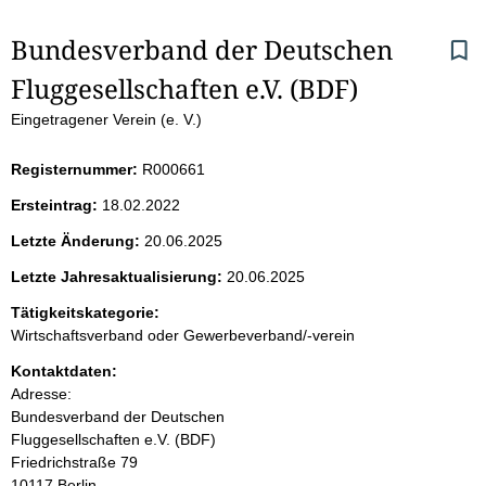
S
Bundesverband der Deutschen 
Fluggesellschaften e.V. (BDF)
e
Eingetragener Verein (e. V.)
i
Registernummer:
R000661
t
Ersteintrag:
18.02.2022
e
Letzte Änderung:
20.06.2025
n
Letzte Jahresaktualisierung:
20.06.2025
i
Tätigkeitskategorie:
Wirtschaftsverband oder Gewerbeverband/-verein
n
Kontaktdaten:
Adresse:
h
Bundesverband der Deutschen
Fluggesellschaften e.V. (BDF)
a
Friedrichstraße
79
10117
Berlin