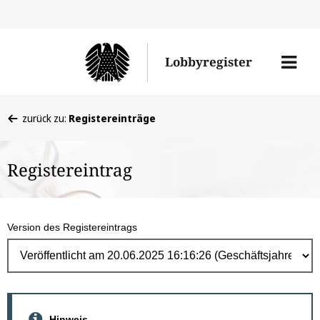
Direk
zum
Men
Lobbyregister
Inhal
öffne
Sie
zurück zu:
Registereinträge
befinden
sich
Registereintrag
hier:
Version des Registereintrags
Hinweis