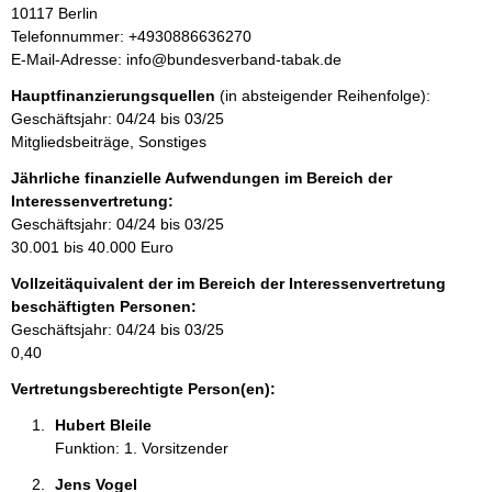
d
10117
Berlin
n
r
K
Telefonnummer: +4930886636270
f
e
o
E-Mail-Adresse: info@bundesverband-tabak.de
o
s
n
r
Hauptfinanzierungsquellen
(in absteigender Reihenfolge):
s
t
m
Geschäftsjahr: 04/24 bis 03/25
e
a
a
Mitgliedsbeiträge, Sonstiges
k
t
t
Jährliche finanzielle Aufwendungen im Bereich der
i
i
Interessenvertretung:
o
n
Geschäftsjahr: 04/24 bis 03/25
n
f
30.001 bis 40.000 Euro
e
o
n
Vollzeitäquivalent der im Bereich der Interessenvertretung
r
:
beschäftigten Personen:
m
Geschäftsjahr: 04/24 bis 03/25
a
0,40
t
i
Vertretungsberechtigte Person(en):
o
Hubert Bleile 
n
Funktion: 1. Vorsitzender
e
n
Jens Vogel 