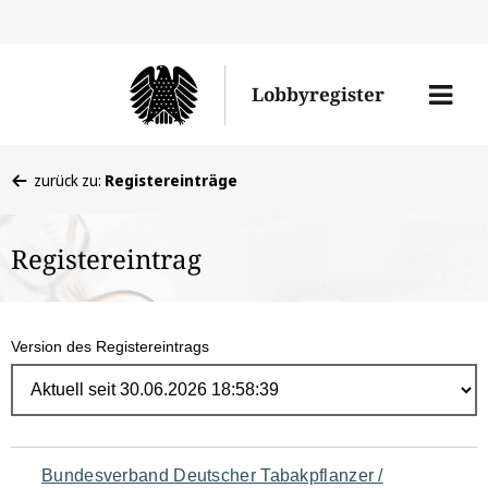
Direk
zum
Men
Lobbyregister
Inhal
öffne
Sie
zurück zu:
Registereinträge
befinden
sich
Registereintrag
hier:
Version des Registereintrags
Navigation
Bundesverband Deutscher Tabakpflanzer /