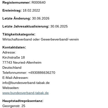
Registernummer:
R000640
e
Ersteintrag:
18.02.2022
n
Letzte Änderung:
30.06.2026
i
Letzte Jahresaktualisierung:
30.06.2025
Tätigkeitskategorie:
n
Wirtschaftsverband oder Gewerbeverband/-verein
h
Kontaktdaten:
Adresse:
a
Kirchstraße
18
77743
Neuried-Altenheim
l
Deutschland
K
Telefonnummer: +4930886636270
t
o
E-Mail-Adressen:
n
info@bundesverband-tabak.de
t
Webseiten:
a
www.bundesverband-tabak.de
k
Hauptstadtrepräsentanz:
t
A
Georgenstr.
25
i