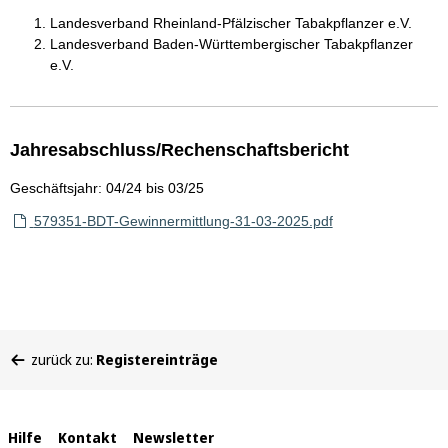
Landesverband Rheinland-Pfälzischer Tabakpflanzer e.V.
Landesverband Baden-Württembergischer Tabakpflanzer
e.V.
Jahresabschluss/Rechenschaftsbericht
Geschäftsjahr: 04/24 bis 03/25
579351-BDT-Gewinnermittlung-31-03-2025.pdf
Sie
zurück zu:
Registereinträge
befinden
sich
hier:
Interne
Hilfe
Kontakt
Newsletter