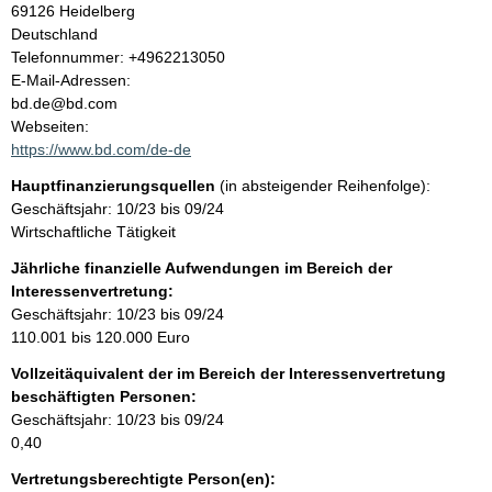
69126
Heidelberg
a
Deutschland
K
Telefonnummer: +4962213050
l
o
E-Mail-Adressen:
n
bd.de@bd.com
t
t
Webseiten:
a
https://www.bd.com/de-de
k
Hauptfinanzierungsquellen
(in absteigender Reihenfolge):
t
Geschäftsjahr: 10/23 bis 09/24
i
Wirtschaftliche Tätigkeit
n
f
Jährliche finanzielle Aufwendungen im Bereich der
o
Interessenvertretung:
r
Geschäftsjahr: 10/23 bis 09/24
m
110.001 bis 120.000 Euro
a
Vollzeitäquivalent der im Bereich der Interessenvertretung
t
beschäftigten Personen:
i
Geschäftsjahr: 10/23 bis 09/24
o
0,40
n
e
Vertretungsberechtigte Person(en):