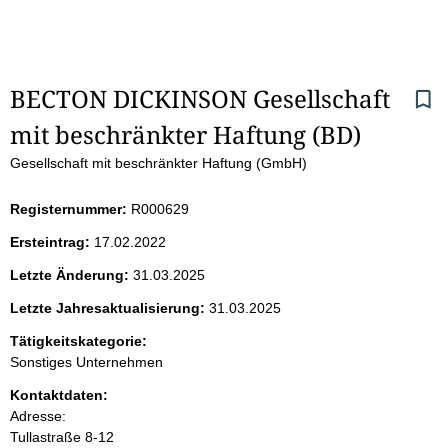
S
BECTON DICKINSON Gesellschaft 
mit beschränkter Haftung (BD)
e
Gesellschaft mit beschränkter Haftung (GmbH)
i
Registernummer:
R000629
t
Ersteintrag:
17.02.2022
e
Letzte Änderung:
31.03.2025
n
Letzte Jahresaktualisierung:
31.03.2025
i
Tätigkeitskategorie:
Sonstiges Unternehmen
n
Kontaktdaten:
Adresse:
h
Tullastraße
8-12