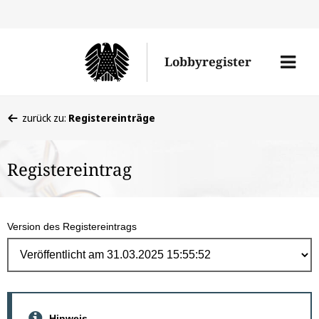
Direk
zum
Men
Lobbyregister
Inhal
öffne
Sie
zurück zu:
Registereinträge
befinden
sich
Registereintrag
hier:
Version des Registereintrags
Hinweis