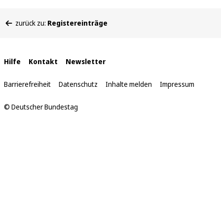
Sie
zurück zu:
Registereinträge
befinden
sich
hier:
Interne
Hilfe
Kontakt
Newsletter
Links
Barrierefreiheit
Datenschutz
Inhalte melden
Impressum
© Deutscher Bundestag