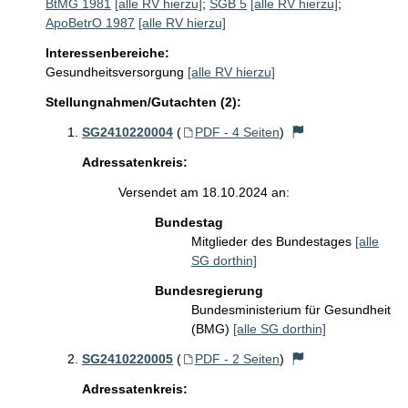
BtMG 1981
[alle RV hierzu]
;
SGB 5
[alle RV hierzu]
;
ApoBetrO 1987
[alle RV hierzu]
Interessenbereiche:
Gesundheitsversorgung
[alle RV hierzu]
Stellungnahmen/Gutachten (2):
SG2410220004
(
PDF - 4 Seiten
)
Adressatenkreis:
Versendet am 18.10.2024 an:
Bundestag
Mitglieder des Bundestages
[alle
SG dorthin]
Bundesregierung
Bundesministerium für Gesundheit
(BMG)
[alle SG dorthin]
SG2410220005
(
PDF - 2 Seiten
)
Adressatenkreis: