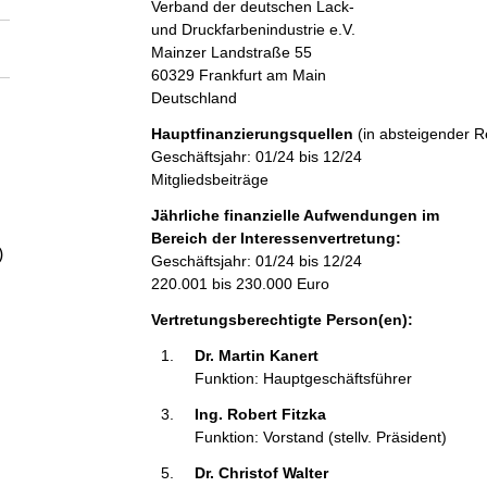
Verband der deutschen Lack-
a
und Druckfarbenindustrie e.V.
Mainzer Landstraße
55
l
60329
Frankfurt am Main
Deutschland
t
Hauptfinanzierungsquellen
(in absteigender R
Geschäftsjahr: 01/24 bis 12/24
Mitgliedsbeiträge
Jährliche finanzielle Aufwendungen im
Bereich der Interessenvertretung:
)
Geschäftsjahr: 01/24 bis 12/24
220.001 bis 230.000 Euro
Vertretungsberechtigte Person(en):
Dr. Martin Kanert 
Funktion: Hauptgeschäftsführer
Ing. Robert Fitzka 
Funktion: Vorstand (stellv. Präsident)
Dr. Christof Walter 