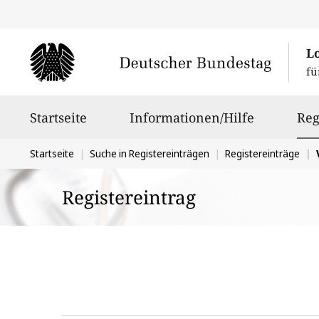
L
fü
Hauptnavigation
Startseite
Informationen/Hilfe
Reg
Sie
Startseite
Suche in Registereinträgen
Registereinträge
befinden
Registereintrag
sich
hier: