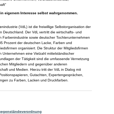
aft"
h in eigenem Interesse selbst wahrgenommen.
ndustrie (VdL) ist die freiwillige Selbstorganisation der 
 Deutschland. Der VdL vertritt die wirtschafts- und 
hen Farbenindustrie sowie deutscher Tochterunternehmen 
d 85 Prozent der deutschen Lacke, Farben und 
edsfirmen organisiert. Die Struktur der Mitgliedsfirmen 
 Unternehmen eine Vielzahl mittelständischer 
Grundlagen der Tätigkeit sind die umfassende Vernetzung 
schen Mitgliedern und gegenüber anderen 
haft und Medien. Hierzu tritt der VdL in Dialog mit 
s Positionspapieren, Gutachten, Expertengesprächen, 
ungen zu Farben, Lacken und Druckfarben.   
sgegenständeverordnung