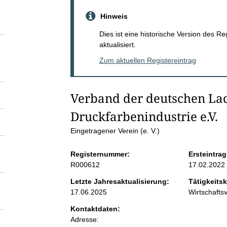
S
Hinweis
e
Dies ist eine historische Version des R
aktualisiert.
i
Zum aktuellen Registereintrag
t
Verband der deutschen Lac
e
Druckfarbenindustrie e.V.
n
Eingetragener Verein (e. V.)
Registernummer:
Ersteintrag
i
R000612
17.02.2022
n
Letzte Jahresaktualisierung:
Tätigkeitsk
17.06.2025
Wirtschaft
h
Kontaktdaten:
Adresse: