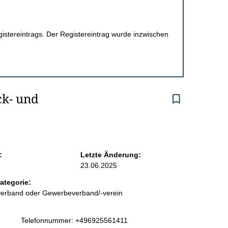
egistereintrags. Der Registereintrag wurde inzwischen
k- und 
:
Letzte Änderung:
23.06.2025
ategorie:
sverband oder Gewerbeverband/-verein
K
Telefonnummer: +496925561411