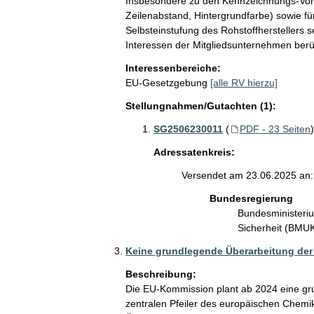
Insbesondere zu den Kennzeichnungs-Vorga
Zeilenabstand, Hintergrundfarbe) sowie für
Selbsteinstufung des Rohstoffherstellers se
Interessen der Mitgliedsunternehmen berüc
Interessenbereiche:
EU-Gesetzgebung
[alle RV hierzu]
Stellungnahmen/Gutachten (1):
SG2506230011
(
PDF - 23 Seiten
Adressatenkreis:
Versendet am 23.06.2025 an:
Bundesregierung
Bundesministeriu
Sicherheit (BM
Keine grundlegende Überarbeitung de
Beschreibung:
Die EU-Kommission plant ab 2024 eine g
zentralen Pfeiler des europäischen Chemik