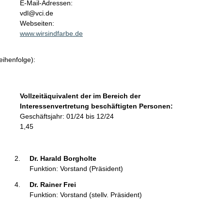
o
E-Mail-Adressen:
n
vdl@vci.de
t
Webseiten:
a
www.wirsindfarbe.de
k
t
eihenfolge):
i
n
f
o
Vollzeitäquivalent der im Bereich der
r
Interessenvertretung beschäftigten Personen:
m
Geschäftsjahr: 01/24 bis 12/24
a
1,45
t
i
o
Dr. Harald Borgholte 
n
Funktion: Vorstand (Präsident)
e
Dr. Rainer Frei 
n
Funktion: Vorstand (stellv. Präsident)
: