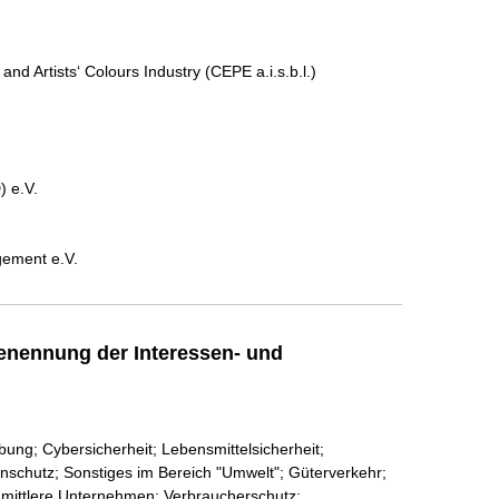
and Artists‘ Colours Industry (CEPE a.i.s.b.l.)
 e.V.
gement e.V.
enennung der Interessen- und
ng; Cybersicherheit; Lebensmittelsicherheit;
nschutz; Sonstiges im Bereich "Umwelt"; Güterverkehr;
nd mittlere Unternehmen; Verbraucherschutz;