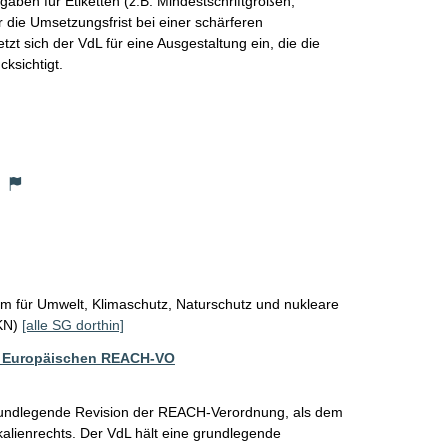
ben für Etiketten (z.B. Mindestschriftgrößen, 
 die Umsetzungsfrist bei einer schärferen 
tzt sich der VdL für eine Ausgestaltung ein, die die 
ksichtigt.
)
m für Umwelt, Klimaschutz, Naturschutz und nukleare
UKN)
[alle SG dorthin]
r Europäischen REACH-VO
rundlegende Revision der REACH-Verordnung, als dem 
alienrechts. Der VdL hält eine grundlegende 