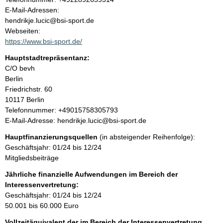
l
o
E-Mail-Adressen:
n
hendrikje.lucic@bsi-sport.de
t
t
Webseiten:
a
https://www.bsi-sport.de/
k
Hauptstadtrepräsentanz:
t
A
C/O bevh
i
d
Berlin
n
r
Friedrichstr.
60
f
e
10117
Berlin
o
s
K
Telefonnummer: +49015758305793
r
s
o
E-Mail-Adresse: hendrikje.lucic@bsi-sport.de
m
e
n
a
Hauptfinanzierungsquellen
(in absteigender Reihenfolge):
t
t
Geschäftsjahr: 01/24 bis 12/24
a
i
Mitgliedsbeiträge
k
o
t
Jährliche finanzielle Aufwendungen im Bereich der
n
i
Interessenvertretung:
e
n
Geschäftsjahr: 01/24 bis 12/24
n
f
50.001 bis 60.000 Euro
:
o
Vollzeitäquivalent der im Bereich der Interessenvertretung