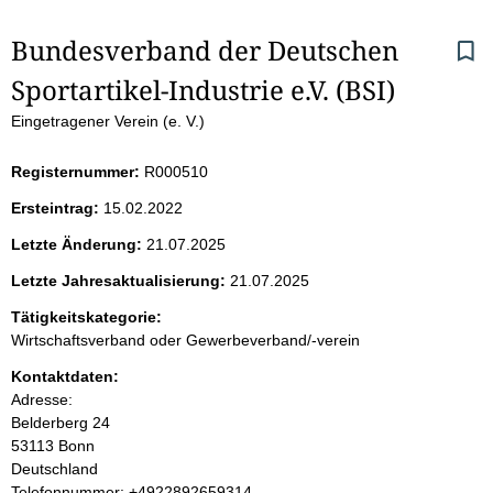
S
Bundesverband der Deutschen 
Sportartikel-Industrie e.V. (BSI)
e
Eingetragener Verein (e. V.)
i
Registernummer:
R000510
t
Ersteintrag:
15.02.2022
e
Letzte Änderung:
21.07.2025
n
Letzte Jahresaktualisierung:
21.07.2025
i
Tätigkeitskategorie:
Wirtschaftsverband oder Gewerbeverband/-verein
n
Kontaktdaten:
Adresse:
h
Belderberg
24
53113
Bonn
a
Deutschland
K
Telefonnummer: +4922892659314