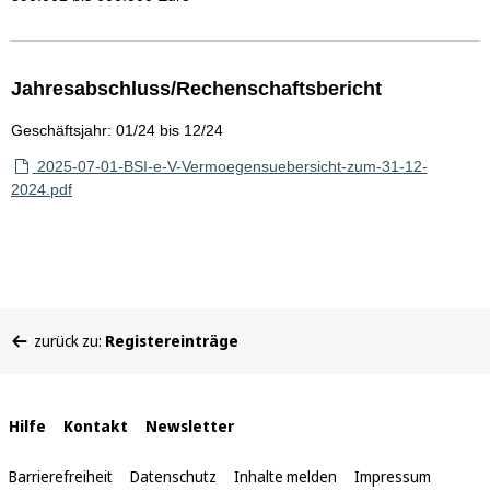
Jahresabschluss/Rechenschaftsbericht
Geschäftsjahr: 01/24 bis 12/24
2025-07-01-BSI-e-V-Vermoegensuebersicht-zum-31-12-
2024.pdf
Sie
zurück zu:
Registereinträge
befinden
sich
hier:
Interne
Hilfe
Kontakt
Newsletter
Links
Barrierefreiheit
Datenschutz
Inhalte melden
Impressum