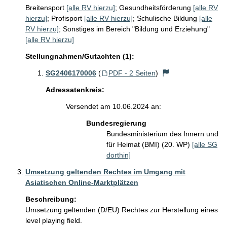
Breitensport
[alle RV hierzu]
;
Gesundheitsförderung
[alle RV
hierzu]
;
Profisport
[alle RV hierzu]
;
Schulische Bildung
[alle
RV hierzu]
;
Sonstiges im Bereich "Bildung und Erziehung"
[alle RV hierzu]
Stellungnahmen/Gutachten (1):
SG2406170006
(
PDF - 2 Seiten
)
Adressatenkreis:
Versendet am 10.06.2024 an:
Bundesregierung
Bundesministerium des Innern und
für Heimat (BMI) (20. WP)
[alle SG
dorthin]
Umsetzung geltenden Rechtes im Umgang mit
Asiatischen Online-Marktplätzen
Beschreibung:
Umsetzung geltenden (D/EU) Rechtes zur Herstellung eines 
level playing field.