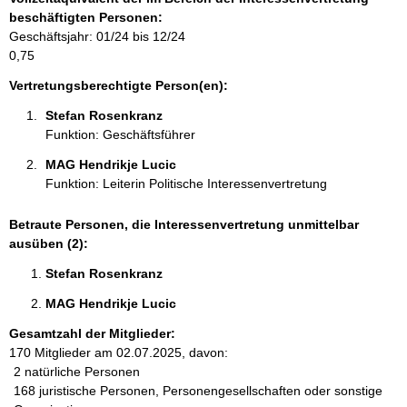
r
beschäftigten Personen:
m
Geschäftsjahr: 01/24 bis 12/24
a
0,75
t
i
Vertretungsberechtigte Person(en):
o
Stefan Rosenkranz 
n
Funktion: Geschäftsführer
e
n
MAG Hendrikje Lucic 
:
Funktion: Leiterin Politische Interessenvertretung
Betraute Personen, die Interessenvertretung unmittelbar
ausüben (2):
Stefan Rosenkranz 
MAG Hendrikje Lucic 
Gesamtzahl der Mitglieder:
170 Mitglieder am 02.07.2025, davon:
2 natürliche Personen
168 juristische Personen, Personengesellschaften oder sonstige