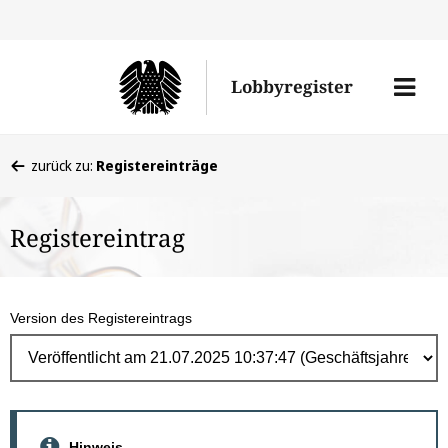
Direk
zum
Men
Lobbyregister
Inhal
öffne
Sie
zurück zu:
Registereinträge
befinden
sich
Registereintrag
hier:
Version des Registereintrags
Hinweis